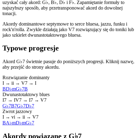
uzyskać cały akord: G♭, B♭, D♭ i F♭. Zapamiętanie formuły to
najszybszy sposób, aby przetransponować akord do dowolnej
tonacji.
Akordy dominantowe septymowe to serce bluesa, jazzu, funku i
rock'n'rolla. Zwykle działają jako V7 rozwiązujący się do toniki lub
jako szkielet dwunastotaktowego bluesa.
Typowe progresje
Akord G♭7 świetnie pasuje do poniższych progresji. Kliknij nazwę,
aby przejść do strony akordu.
Rozwiązanie dominanty
I → ii → V7 → I
B
D♭m
G♭7
B
Dwunastotaktowy blues
I7 → IV7 → I7 → V7
G♭7
B7
G♭7
D♭7
Zwrot jazzowy
I → vi → ii → V7
B
A♭m
D♭m
G♭7
Akordy powiązane z G♭7