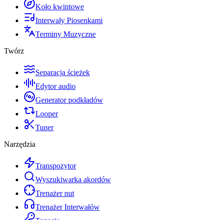
Koło kwintowe
Interwały Piosenkami
Terminy Muzyczne
Twórz
Separacja ścieżek
Edytor audio
Generator podkładów
Looper
Tuner
Narzędzia
Transpozytor
Wyszukiwarka akordów
Trenażer nut
Trenażer Interwałów