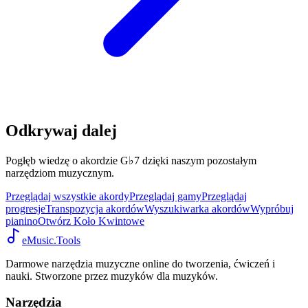
Odkrywaj dalej
Pogłęb wiedzę o akordzie G♭7 dzięki naszym pozostałym
narzędziom muzycznym.
Przeglądaj wszystkie akordy
Przeglądaj gamy
Przeglądaj
progresje
Transpozycja akordów
Wyszukiwarka akordów
Wypróbuj
pianino
Otwórz Koło Kwintowe
eMusic.Tools
Darmowe narzędzia muzyczne online do tworzenia, ćwiczeń i
nauki. Stworzone przez muzyków dla muzyków.
Narzędzia