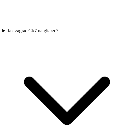
Jak zagrać G♭7 na gitarze?