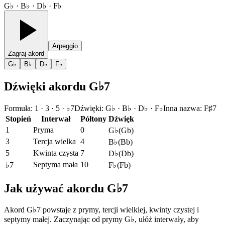
G♭ · B♭ · D♭ · F♭
Arpeggio
Zagraj akord
G♭
B♭
D♭
F♭
Dźwięki akordu G♭7
Formuła
:
1 · 3 · 5 · ♭7
Dźwięki
:
G♭ · B♭ · D♭ · F♭
Inna nazwa
:
F♯7
Stopień
Interwał
Półtony
Dźwięk
1
Pryma
0
G♭
(
Gb
)
3
Tercja wielka
4
B♭
(
Bb
)
5
Kwinta czysta
7
D♭
(
Db
)
Septyma mała
10
♭7
F♭
(
Fb
)
Jak używać akordu G♭7
Akord G♭7 powstaje z prymy, tercji wielkiej, kwinty czystej i
septymy małej. Zaczynając od prymy G♭, ułóż interwały, aby