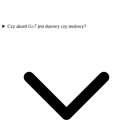
Czy akord G♭7 jest durowy czy molowy?