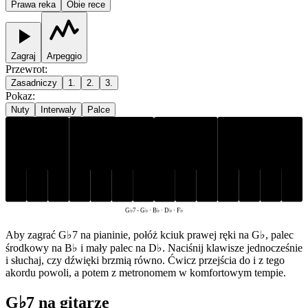
Prawa reka
Obie rece
Zagraj
Arpeggio
Przewrot
:
Zasadniczy
1.
2.
3.
Pokaz
:
Nuty
Interwaly
Palce
G♭
B♭
D♭
F♭
G♭7
-
G♭ · B♭ · D♭ · F♭
Aby zagrać G♭7 na pianinie, połóż kciuk prawej ręki na G♭, palec
środkowy na B♭ i mały palec na D♭. Naciśnij klawisze jednocześnie
i słuchaj, czy dźwięki brzmią równo. Ćwicz przejścia do i z tego
akordu powoli, a potem z metronomem w komfortowym tempie.
G♭7 na gitarze