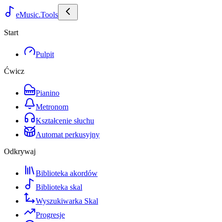
eMusic.Tools
Start
Pulpit
Ćwicz
Pianino
Metronom
Kształcenie słuchu
Automat perkusyjny
Odkrywaj
Biblioteka akordów
Biblioteka skal
Wyszukiwarka Skal
Progresje