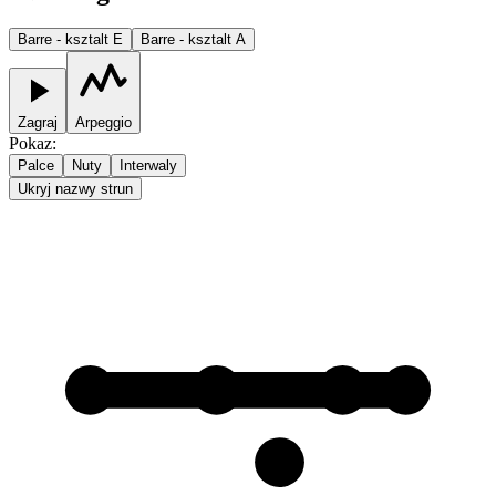
Barre - ksztalt E
Barre - ksztalt A
Zagraj
Arpeggio
Pokaz
:
Palce
Nuty
Interwaly
Ukryj nazwy strun
1
1
1
1
2