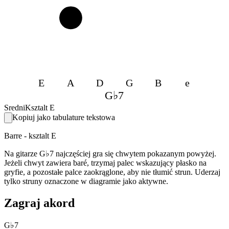
3
E
A
D
G
B
e
G♭7
Sredni
Ksztalt E
Kopiuj jako tabulature tekstowa
Barre - ksztalt E
Na gitarze G♭7 najczęściej gra się chwytem pokazanym powyżej.
Jeżeli chwyt zawiera baré, trzymaj palec wskazujący płasko na
gryfie, a pozostałe palce zaokrąglone, aby nie tłumić strun. Uderzaj
tylko struny oznaczone w diagramie jako aktywne.
Zagraj akord
G♭7