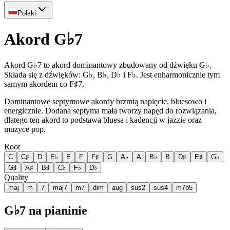
Polski
Akord G♭7
Akord G♭7 to akord dominantowy zbudowany od dźwięku G♭.
Składa się z dźwięków: G♭, B♭, D♭ i F♭. Jest enharmonicznie tym
samym akordem co F♯7.
Dominantowe septymowe akordy brzmią napięcie, bluesowo i
energicznie. Dodana septyma mała tworzy napęd do rozwiązania,
dlatego ten akord to podstawa bluesa i kadencji w jazzie oraz
muzyce pop.
Root
C
C♯
D
E♭
E
F
F♯
G
A♭
A
B♭
B
D♯
E♯
G♭
G♯
A♯
B♯
C♭
F♭
D♭
Quality
maj
m
7
maj7
m7
dim
aug
sus2
sus4
m7b5
G♭7 na pianinie