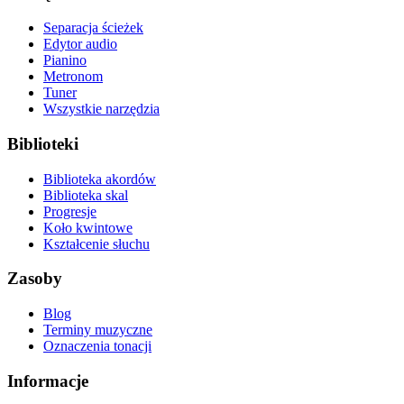
Separacja ścieżek
Edytor audio
Pianino
Metronom
Tuner
Wszystkie narzędzia
Biblioteki
Biblioteka akordów
Biblioteka skal
Progresje
Koło kwintowe
Kształcenie słuchu
Zasoby
Blog
Terminy muzyczne
Oznaczenia tonacji
Informacje