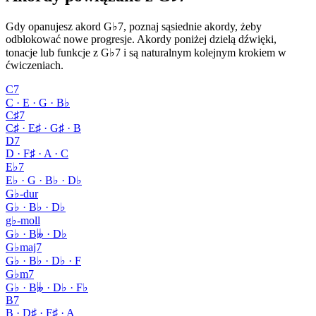
Gdy opanujesz akord G♭7, poznaj sąsiednie akordy, żeby
odblokować nowe progresje. Akordy poniżej dzielą dźwięki,
tonacje lub funkcje z G♭7 i są naturalnym kolejnym krokiem w
ćwiczeniach.
C7
C · E · G · B♭
C♯7
C♯ · E♯ · G♯ · B
D7
D · F♯ · A · C
E♭7
E♭ · G · B♭ · D♭
G♭-dur
G♭ · B♭ · D♭
g♭-moll
G♭ · B𝄫 · D♭
G♭maj7
G♭ · B♭ · D♭ · F
G♭m7
G♭ · B𝄫 · D♭ · F♭
B7
B · D♯ · F♯ · A