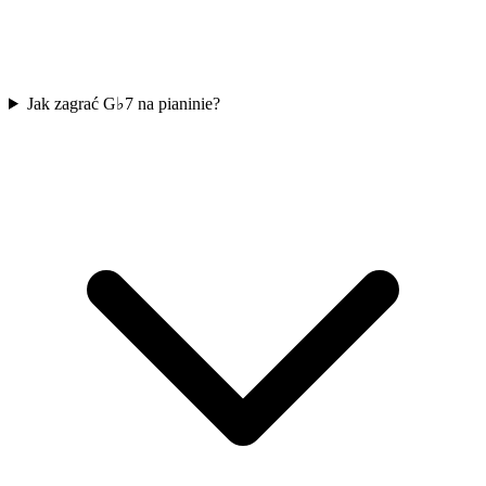
Jak zagrać G♭7 na pianinie?