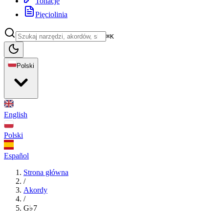
Tonacje
Pięciolinia
⌘K
Polski
English
Polski
Español
Strona główna
/
Akordy
/
G♭7