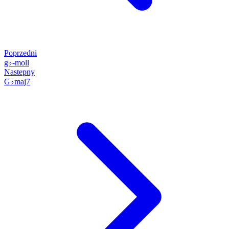
Poprzedni
g♭-moll
Nastepny
G♭maj7