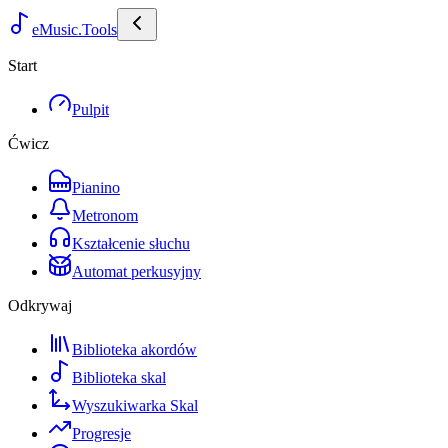
eMusic.Tools
Start
Pulpit
Ćwicz
Pianino
Metronom
Kształcenie słuchu
Automat perkusyjny
Odkrywaj
Biblioteka akordów
Biblioteka skal
Wyszukiwarka Skal
Progresje