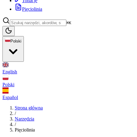
Tonacje
Pięciolinia
⌘K
Polski
English
Polski
Español
Strona główna
/
Narzędzia
/
Pięciolinia