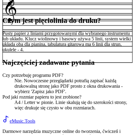
𝄞
Czym jest pięciolinia do druku?
Pusty papier z liniami przygotowanymi dla wybranego instrumentu
lub układu. Klucz wiolinowy i basowy używa 5 linii, system wielki
układa oba dla pianina, tabulatura gitarowa ma 6 linii dla strun,
ukulele - 4.
Najczęściej zadawane pytania
Czy potrzebuję programu PDF?
Nie. Nowoczesne przeglądarki potrafią zapisać każdą
drukowalną stronę jako PDF prosto z okna drukowania -
wybierz 'Zapisz jako PDF'.
Pod jaki rozmiar papieru to jest zrobione?
A4 / Letter w pionie. Linie skalują się do szerokości strony,
więc drukuje się czysto w obu rozmiarach.
eMusic.Tools
Darmowe narzędzia muzyczne online do tworzenia, ćwiczeń i