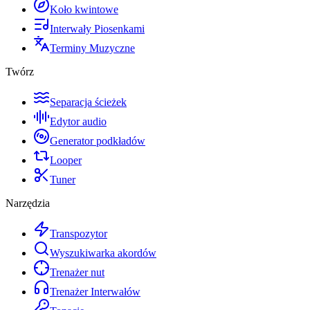
Koło kwintowe
Interwały Piosenkami
Terminy Muzyczne
Twórz
Separacja ścieżek
Edytor audio
Generator podkładów
Looper
Tuner
Narzędzia
Transpozytor
Wyszukiwarka akordów
Trenażer nut
Trenażer Interwałów