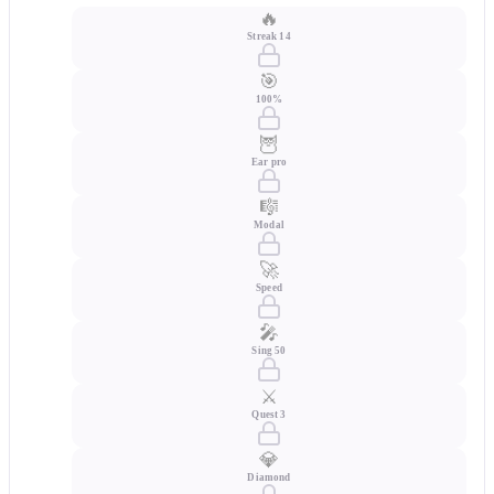
🔥
Streak 14
🎯
100%
🦉
Ear pro
🎼
Modal
🚀
Speed
🎤
Sing 50
⚔️
Quest 3
💎
Diamond