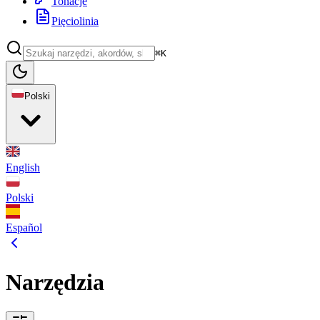
Tonacje
Pięciolinia
⌘K
Polski
English
Polski
Español
Narzędzia