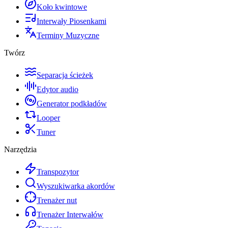
Koło kwintowe
Interwały Piosenkami
Terminy Muzyczne
Twórz
Separacja ścieżek
Edytor audio
Generator podkładów
Looper
Tuner
Narzędzia
Transpozytor
Wyszukiwarka akordów
Trenażer nut
Trenażer Interwałów