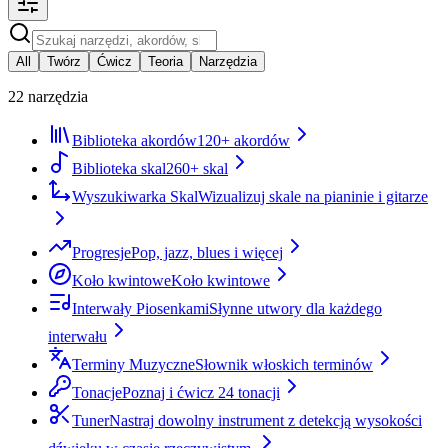
All
Twórz
Ćwicz
Teoria
Narzędzia
22 narzędzia
Biblioteka akordów
120+ akordów
Biblioteka skal
260+ skal
Wyszukiwarka Skal
Wizualizuj skale na pianinie i gitarze
Progresje
Pop, jazz, blues i więcej
Koło kwintowe
Koło kwintowe
Interwały Piosenkami
Słynne utwory dla każdego
interwału
Terminy Muzyczne
Słownik włoskich terminów
Tonacje
Poznaj i ćwicz 24 tonacji
Tuner
Nastraj dowolny instrument z detekcją wysokości