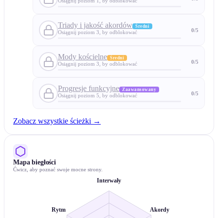
Osiągnij poziom 1, by odblokować
Triady i jakość akordów
Średni
0
/
5
Osiągnij poziom 3, by odblokować
Mody kościelne
Średni
0
/
5
Osiągnij poziom 3, by odblokować
Progresje funkcyjne
Zaawansowany
0
/
5
Osiągnij poziom 5, by odblokować
Zobacz wszystkie ścieżki
→
Mapa biegłości
Ćwicz, aby poznać swoje mocne strony.
Interwały
Rytm
Akordy