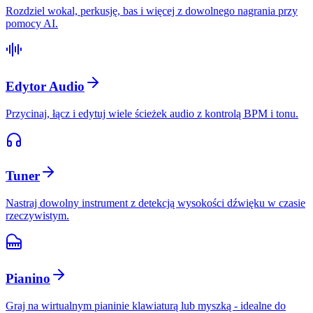
Rozdziel wokal, perkusję, bas i więcej z dowolnego nagrania przy
pomocy AI.
Edytor Audio
Przycinaj, łącz i edytuj wiele ścieżek audio z kontrolą BPM i tonu.
Tuner
Nastraj dowolny instrument z detekcją wysokości dźwięku w czasie
rzeczywistym.
Pianino
Graj na wirtualnym pianinie klawiaturą lub myszką - idealne do