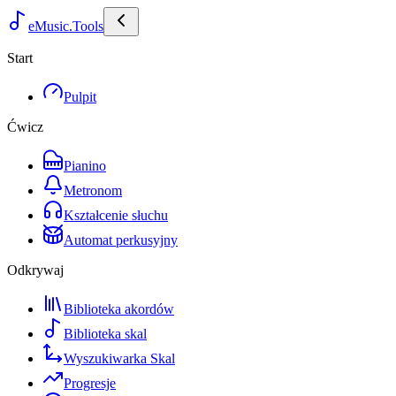
eMusic.Tools
Start
Pulpit
Ćwicz
Pianino
Metronom
Kształcenie słuchu
Automat perkusyjny
Odkrywaj
Biblioteka akordów
Biblioteka skal
Wyszukiwarka Skal
Progresje