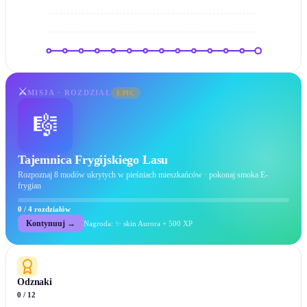
⚔️
MISJA · ROZDZIAŁ
EPIC
🎼
Tajemnica Frygijskiego Lasu
Rozpoznaj 8 modów ukrytych w pieśniach mieszkańców · pokonaj smoka E-
frygian
0 / 4 rozdziałów
Kontynuuj
→
Nagroda: ✨ skin Aurora + 500 XP
Odznaki
0 / 12