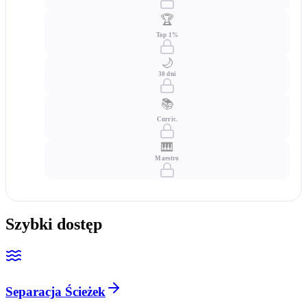
🏆
Top 1%
🌙
30 dni
📚
Curric.
🎹
Maestro
Szybki dostęp
Separacja Ścieżek