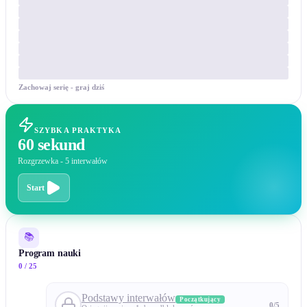
Zachowaj serię - graj dziś
SZYBKA PRAKTYKA
60 sekund
Rozgrzewka - 5 interwałów
Start
📚
Program nauki
0 / 25
Podstawy interwałów
Początkujący
0
/
5