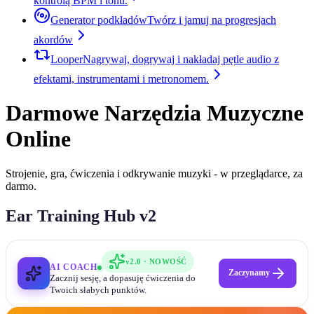
kontrolą BPM i tonu.
Generator podkładów
Twórz i jamuj na progresjach
akordów
Looper
Nagrywaj, dogrywaj i nakładaj pętle audio z
efektami, instrumentami i metronomem.
Darmowe Narzędzia Muzyczne
Online
Strojenie, gra, ćwiczenia i odkrywanie muzyki - w przeglądarce, za
darmo.
Ear Training Hub v2
v2.0 · NOWOŚĆ
AI COACH
Zaczynamy
Zacznij sesję, a dopasuję ćwiczenia do
Twoich słabych punktów.