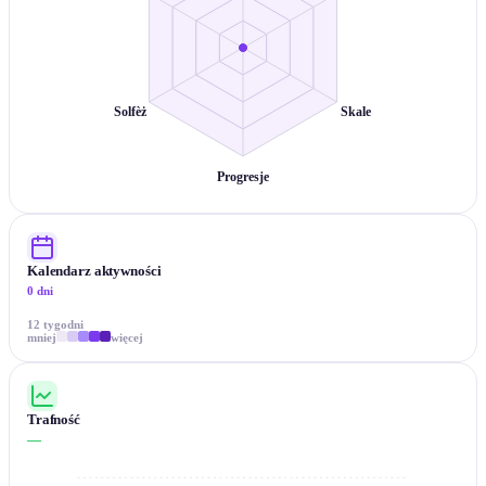
Solfèż
Skale
Progresje
Kalendarz aktywności
0 dni
12 tygodni
mniej
więcej
Trafność
—