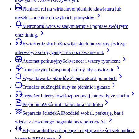
dźwięku w czasie rzeczywistym.
Pianino
Graj na wirtualnym pianinie klawiaturą lub
myszką - idealne do szybkich pomysłów.
Metronom
Ćwicz w stałym tempie i popraw swój rytm
oraz timing.
Kształcenie słuchu
Rozwijaj słuch muzyczny ćwicząc
interwały, akordy, gamy i rozpoznawanie nut.
Automat perkusyjny
Sekwencer i wzory rytmiczne
Transpozytor
Transponuj akordy błyskawicznie
Wyszukiwarka akordów
Znajdź akord po nutach
Trenażer nut
Znajdź nuty na pianinie i gitarze
Trenażer Interwałów
Rozpoznawaj interwały ze słuchu
Pięciolinia
Wzór nut i tabulatura do druku
Separacja ścieżek
AI
Rozdziel wokal, perkusję, bas i
więcej z dowolnego nagrania przy pomocy AI.
Edytor audio
Przycinaj, łącz i edytuj wiele ścieżek audio z