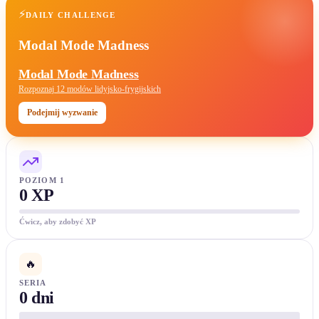
⚡
DAILY CHALLENGE
Modal Mode Madness
Modal Mode Madness
Rozpoznaj 12 modów lidyjsko-frygijskich
Podejmij wyzwanie
POZIOM 1
0 XP
Ćwicz, aby zdobyć XP
🔥
SERIA
0 dni