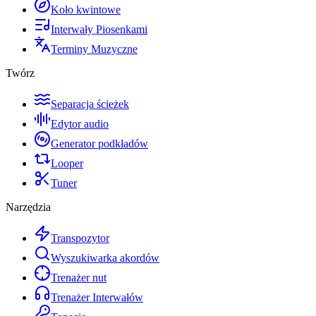
Koło kwintowe
Interwały Piosenkami
Terminy Muzyczne
Twórz
Separacja ścieżek
Edytor audio
Generator podkładów
Looper
Tuner
Narzędzia
Transpozytor
Wyszukiwarka akordów
Trenażer nut
Trenażer Interwałów