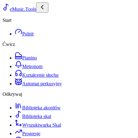
eMusic.Tools
Start
Pulpit
Ćwicz
Pianino
Metronom
Kształcenie słuchu
Automat perkusyjny
Odkrywaj
Biblioteka akordów
Biblioteka skal
Wyszukiwarka Skal
Progresje