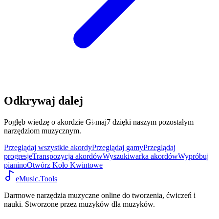
Odkrywaj dalej
Pogłęb wiedzę o akordzie G♭maj7 dzięki naszym pozostałym
narzędziom muzycznym.
Przeglądaj wszystkie akordy
Przeglądaj gamy
Przeglądaj
progresje
Transpozycja akordów
Wyszukiwarka akordów
Wypróbuj
pianino
Otwórz Koło Kwintowe
eMusic.Tools
Darmowe narzędzia muzyczne online do tworzenia, ćwiczeń i
nauki. Stworzone przez muzyków dla muzyków.