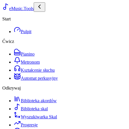
eMusic.Tools
Start
Pulpit
Ćwicz
Pianino
Metronom
Kształcenie słuchu
Automat perkusyjny
Odkrywaj
Biblioteka akordów
Biblioteka skal
Wyszukiwarka Skal
Progresje