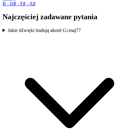
B · D♯ · F♯ · A♯
Najczęściej zadawane pytania
Jakie dźwięki budują akord G♭maj7?