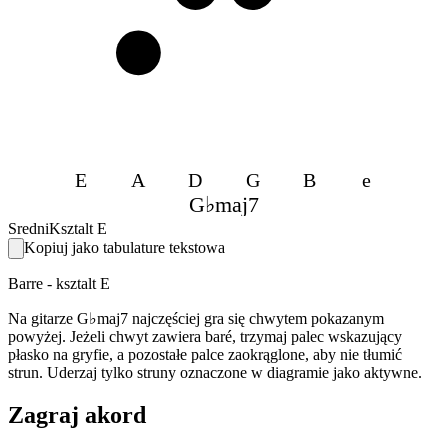
3
E
A
D
G
B
e
G♭maj7
Sredni
Ksztalt E
Kopiuj jako tabulature tekstowa
Barre - ksztalt E
Na gitarze G♭maj7 najczęściej gra się chwytem pokazanym
powyżej. Jeżeli chwyt zawiera baré, trzymaj palec wskazujący
płasko na gryfie, a pozostałe palce zaokrąglone, aby nie tłumić
strun. Uderzaj tylko struny oznaczone w diagramie jako aktywne.
Zagraj akord