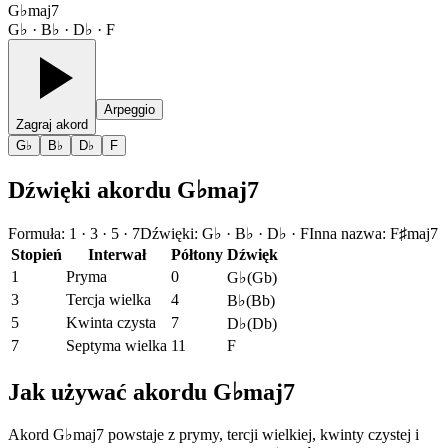
G♭maj7
G♭ · B♭ · D♭ · F
Arpeggio
Zagraj akord
G♭
B♭
D♭
F
Dźwięki akordu G♭maj7
Formuła
:
1 · 3 · 5 · 7
Dźwięki
:
G♭ · B♭ · D♭ · F
Inna nazwa
:
F♯maj7
Stopień
Interwał
Półtony
Dźwięk
1
Pryma
0
G♭
(
Gb
)
3
Tercja wielka
4
B♭
(
Bb
)
5
Kwinta czysta
7
D♭
(
Db
)
7
Septyma wielka
11
F
Jak używać akordu G♭maj7
Akord G♭maj7 powstaje z prymy, tercji wielkiej, kwinty czystej i