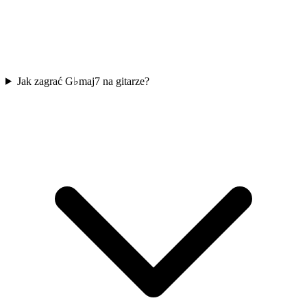
Jak zagrać G♭maj7 na gitarze?