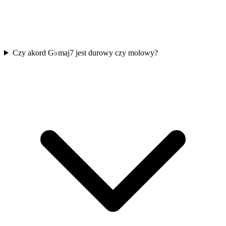
Czy akord G♭maj7 jest durowy czy molowy?