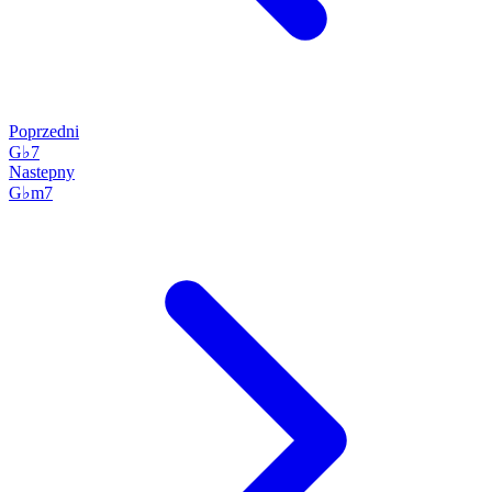
Poprzedni
G♭7
Nastepny
G♭m7