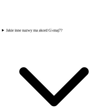
Jakie inne nazwy ma akord G♭maj7?