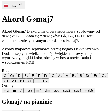
Polski
Akord G♭maj7
Akord G♭maj7 to akord majorowy septymowy zbudowany od
dźwięku G♭. Składa się z dźwięków: G♭, B♭, D♭ i F. Jest
enharmonicznie tym samym akordem co F♯maj7.
Akordy majorowe septymowe brzmią bogato i lekko jazzowo.
Dodana septyma wielka nad trójdźwiękiem durowym daje
wymarzony, miękki kolor, obecny w bossa novie, soulu i
współczesnym R&B.
Root
C
C♯
D
E♭
E
F
F♯
G
A♭
A
B♭
B
D♯
E♯
G♭
G♯
A♯
B♯
C♭
F♭
D♭
Quality
maj
m
7
maj7
m7
dim
aug
sus2
sus4
m7b5
G♭maj7 na pianinie