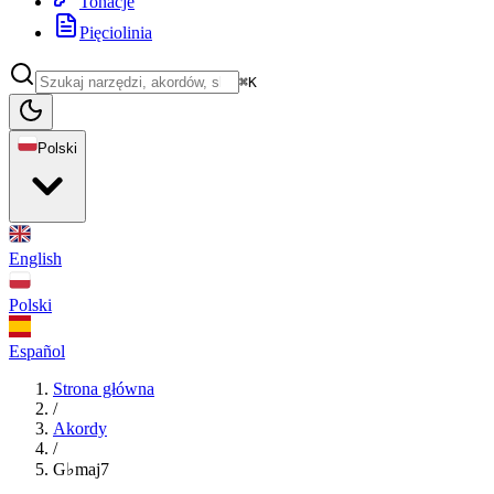
Tonacje
Pięciolinia
⌘K
Polski
English
Polski
Español
Strona główna
/
Akordy
/
G♭maj7