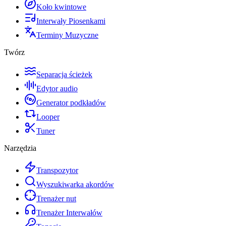
Koło kwintowe
Interwały Piosenkami
Terminy Muzyczne
Twórz
Separacja ścieżek
Edytor audio
Generator podkładów
Looper
Tuner
Narzędzia
Transpozytor
Wyszukiwarka akordów
Trenażer nut
Trenażer Interwałów