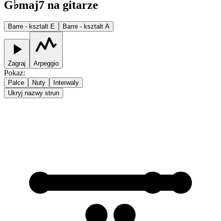
G♭maj7 na gitarze
Barre - ksztalt E
Barre - ksztalt A
Zagraj
Arpeggio
Pokaz
:
Palce
Nuty
Interwaly
Ukryj nazwy strun
1
1
1
2
2