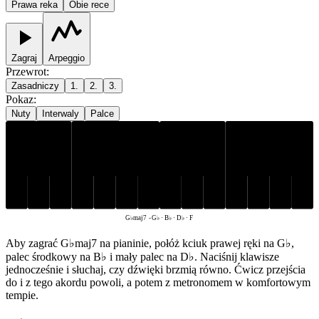
Prawa reka
Obie rece
Zagraj
Arpeggio
Przewrot
:
Zasadniczy
1.
2.
3.
Pokaz
:
Nuty
Interwaly
Palce
G♭
B♭
D♭
F
G♭maj7
-
G♭ · B♭ · D♭ · F
Aby zagrać G♭maj7 na pianinie, połóż kciuk prawej ręki na G♭,
palec środkowy na B♭ i mały palec na D♭. Naciśnij klawisze
jednocześnie i słuchaj, czy dźwięki brzmią równo. Ćwicz przejścia
do i z tego akordu powoli, a potem z metronomem w komfortowym
tempie.