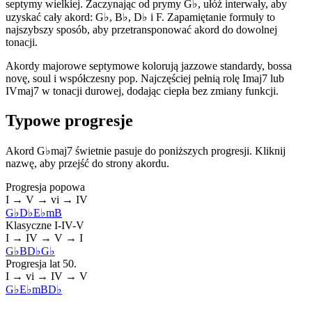
septymy wielkiej. Zaczynając od prymy G♭, ułóż interwały, aby
uzyskać cały akord: G♭, B♭, D♭ i F. Zapamiętanie formuły to
najszybszy sposób, aby przetransponować akord do dowolnej
tonacji.
Akordy majorowe septymowe kolorują jazzowe standardy, bossa
novę, soul i współczesny pop. Najczęściej pełnią rolę Imaj7 lub
IVmaj7 w tonacji durowej, dodając ciepła bez zmiany funkcji.
Typowe progresje
Akord G♭maj7 świetnie pasuje do poniższych progresji. Kliknij
nazwę, aby przejść do strony akordu.
Progresja popowa
I → V → vi → IV
G♭
D♭
E♭m
B
Klasyczne I-IV-V
I → IV → V → I
G♭
B
D♭
G♭
Progresja lat 50.
I → vi → IV → V
G♭
E♭m
B
D♭