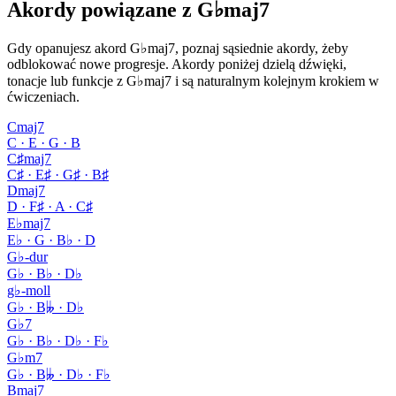
Akordy powiązane z G♭maj7
Gdy opanujesz akord G♭maj7, poznaj sąsiednie akordy, żeby
odblokować nowe progresje. Akordy poniżej dzielą dźwięki,
tonacje lub funkcje z G♭maj7 i są naturalnym kolejnym krokiem w
ćwiczeniach.
Cmaj7
C · E · G · B
C♯maj7
C♯ · E♯ · G♯ · B♯
Dmaj7
D · F♯ · A · C♯
E♭maj7
E♭ · G · B♭ · D
G♭-dur
G♭ · B♭ · D♭
g♭-moll
G♭ · B𝄫 · D♭
G♭7
G♭ · B♭ · D♭ · F♭
G♭m7
G♭ · B𝄫 · D♭ · F♭
Bmaj7