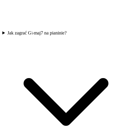
Jak zagrać G♭maj7 na pianinie?