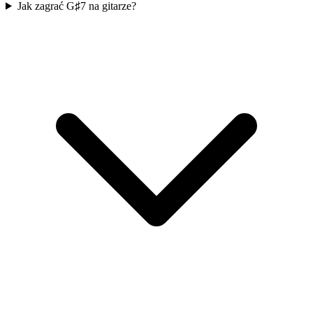
Jak zagrać G♯7 na gitarze?