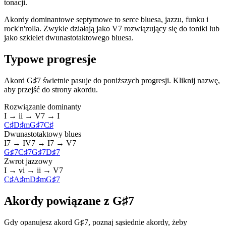
tonacji.
Akordy dominantowe septymowe to serce bluesa, jazzu, funku i
rock'n'rolla. Zwykle działają jako V7 rozwiązujący się do toniki lub
jako szkielet dwunastotaktowego bluesa.
Typowe progresje
Akord G♯7 świetnie pasuje do poniższych progresji. Kliknij nazwę,
aby przejść do strony akordu.
Rozwiązanie dominanty
I → ii → V7 → I
C♯
D♯m
G♯7
C♯
Dwunastotaktowy blues
I7 → IV7 → I7 → V7
G♯7
C♯7
G♯7
D♯7
Zwrot jazzowy
I → vi → ii → V7
C♯
A♯m
D♯m
G♯7
Akordy powiązane z G♯7
Gdy opanujesz akord G♯7, poznaj sąsiednie akordy, żeby