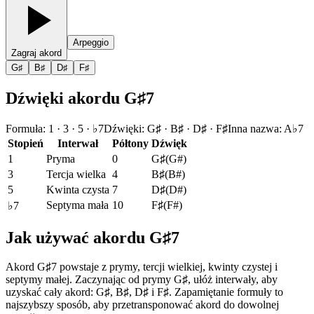
Arpeggio
Zagraj akord
G♯
B♯
D♯
F♯
Dźwięki akordu G♯7
Formuła
:
1 · 3 · 5 · ♭7
Dźwięki
:
G♯ · B♯ · D♯ · F♯
Inna nazwa
:
A♭7
Stopień
Interwał
Półtony
Dźwięk
1
Pryma
0
G♯
(
G#
)
3
Tercja wielka
4
B♯
(
B#
)
5
Kwinta czysta
7
D♯
(
D#
)
Septyma mała
10
F♯
(
F#
)
♭7
Jak używać akordu G♯7
Akord G♯7 powstaje z prymy, tercji wielkiej, kwinty czystej i
septymy małej. Zaczynając od prymy G♯, ułóż interwały, aby
uzyskać cały akord: G♯, B♯, D♯ i F♯. Zapamiętanie formuły to
najszybszy sposób, aby przetransponować akord do dowolnej