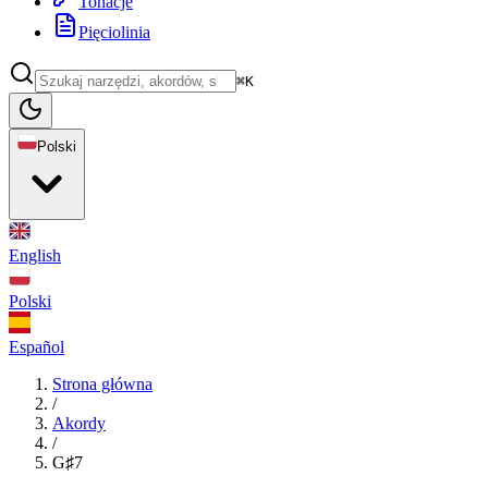
Tonacje
Pięciolinia
⌘K
Polski
English
Polski
Español
Strona główna
/
Akordy
/
G♯7