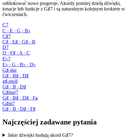
odblokować nowe progresje. Akordy poniżej dzielą dźwięki,
tonacje lub funkcje z G♯7 i są naturalnym kolejnym krokiem w
ćwiczeniach.
C7
C · E · G · B♭
C♯7
C♯ · E♯ · G♯ · B
D7
D · F♯ · A · C
E♭7
E♭ · G · B♭ · D♭
G♯-dur
G♯ · B♯ · D♯
g♯-moll
G♯ · B · D♯
G♯maj7
G♯ · B♯ · D♯ · F𝄪
G♯m7
G♯ · B · D♯ · F♯
Najczęściej zadawane pytania
Jakie dźwięki budują akord G♯7?