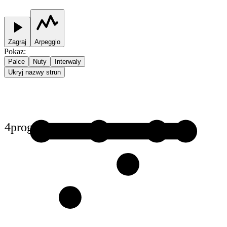
Zagraj
Arpeggio
Pokaz
:
Palce
Nuty
Interwaly
Ukryj nazwy strun
4
prog
1
1
1
1
2
3