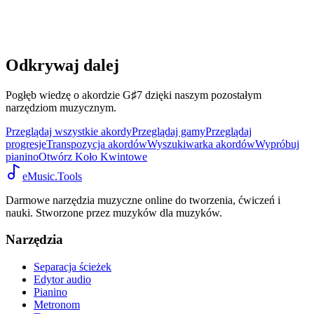
Odkrywaj dalej
Pogłęb wiedzę o akordzie G♯7 dzięki naszym pozostałym
narzędziom muzycznym.
Przeglądaj wszystkie akordy
Przeglądaj gamy
Przeglądaj
progresje
Transpozycja akordów
Wyszukiwarka akordów
Wypróbuj
pianino
Otwórz Koło Kwintowe
eMusic.Tools
Darmowe narzędzia muzyczne online do tworzenia, ćwiczeń i
nauki. Stworzone przez muzyków dla muzyków.
Narzędzia
Separacja ścieżek
Edytor audio
Pianino
Metronom