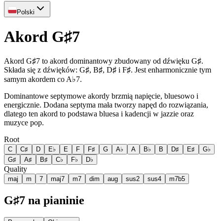
Polski
Akord G♯7
Akord G♯7 to akord dominantowy zbudowany od dźwięku G♯.
Składa się z dźwięków: G♯, B♯, D♯ i F♯. Jest enharmonicznie tym
samym akordem co A♭7.
Dominantowe septymowe akordy brzmią napięcie, bluesowo i
energicznie. Dodana septyma mała tworzy napęd do rozwiązania,
dlatego ten akord to podstawa bluesa i kadencji w jazzie oraz
muzyce pop.
Root
C
C♯
D
E♭
E
F
F♯
G
A♭
A
B♭
B
D♯
E♯
G♭
G♯
A♯
B♯
C♭
F♭
D♭
Quality
maj
m
7
maj7
m7
dim
aug
sus2
sus4
m7b5
G♯7 na pianinie