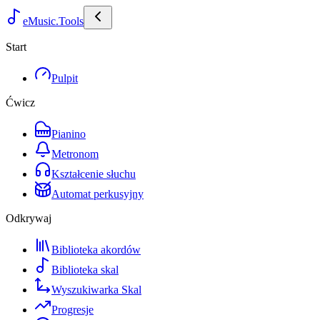
eMusic.Tools
Start
Pulpit
Ćwicz
Pianino
Metronom
Kształcenie słuchu
Automat perkusyjny
Odkrywaj
Biblioteka akordów
Biblioteka skal
Wyszukiwarka Skal
Progresje