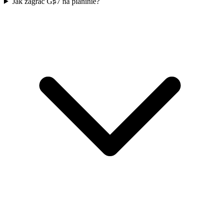
Jak zagrać G♯7 na pianinie?