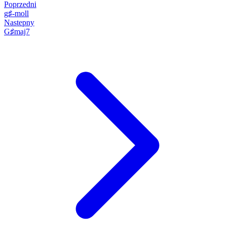
Poprzedni
g♯-moll
Nastepny
G♯maj7