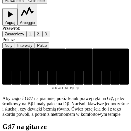
Prawa reka
Obie rece
Zagraj
Arpeggio
Przewrot
:
Zasadniczy
1.
2.
3.
Pokaz
:
Nuty
Interwaly
Palce
G♯
D♯
F♯
B♯
G♯7
-
G♯ · B♯ · D♯ · F♯
Aby zagrać G♯7 na pianinie, połóż kciuk prawej ręki na G♯, palec
środkowy na B♯ i mały palec na D♯. Naciśnij klawisze jednocześnie
i słuchaj, czy dźwięki brzmią równo. Ćwicz przejścia do i z tego
akordu powoli, a potem z metronomem w komfortowym tempie.
G♯7 na gitarze