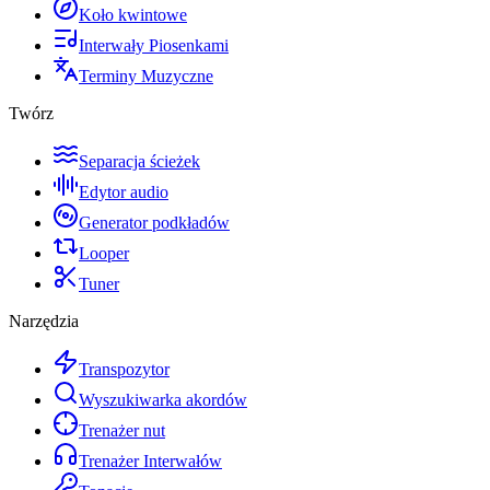
Koło kwintowe
Interwały Piosenkami
Terminy Muzyczne
Twórz
Separacja ścieżek
Edytor audio
Generator podkładów
Looper
Tuner
Narzędzia
Transpozytor
Wyszukiwarka akordów
Trenażer nut
Trenażer Interwałów