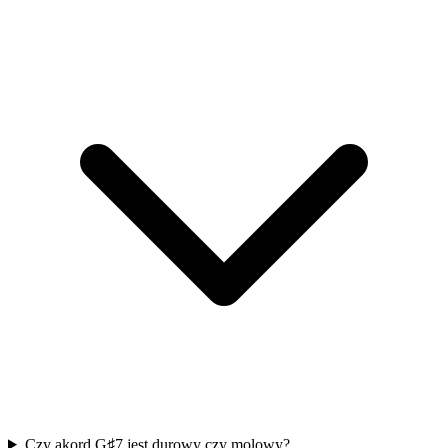
Czy akord G♯7 jest durowy czy molowy?