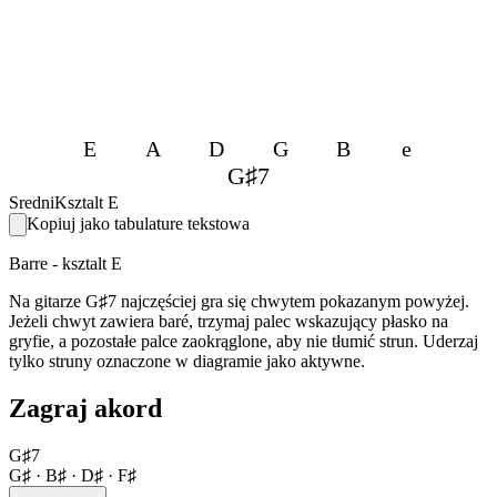
E
A
D
G
B
e
G♯7
Sredni
Ksztalt E
Kopiuj jako tabulature tekstowa
Barre - ksztalt E
Na gitarze G♯7 najczęściej gra się chwytem pokazanym powyżej.
Jeżeli chwyt zawiera baré, trzymaj palec wskazujący płasko na
gryfie, a pozostałe palce zaokrąglone, aby nie tłumić strun. Uderzaj
tylko struny oznaczone w diagramie jako aktywne.
Zagraj akord
G♯7
G♯ · B♯ · D♯ · F♯