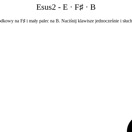
Esus2
-
E · F♯ · B
odkowy na F♯ i mały palec na B. Naciśnij klawisze jednocześnie i słuc