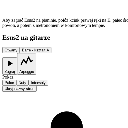
Aby zagrać Esus2 na pianinie, połóż kciuk prawej ręki na E, palec śr
powoli, a potem z metronomem w komfortowym tempie.
Esus2 na gitarze
Otwarty
Barre - ksztalt A
Zagraj
Arpeggio
Pokaz
:
Palce
Nuty
Interwaly
Ukryj nazwy strun