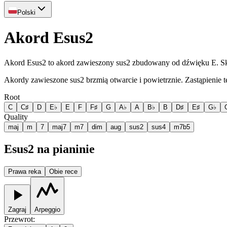
Polski
Akord Esus2
Akord Esus2 to akord zawieszony sus2 zbudowany od dźwięku E. Skł
Akordy zawieszone sus2 brzmią otwarcie i powietrznie. Zastąpienie te
Root
C
C♯
D
E♭
E
F
F♯
G
A♭
A
B♭
B
D♯
E♯
G♭
Quality
maj
m
7
maj7
m7
dim
aug
sus2
sus4
m7b5
Esus2 na pianinie
Prawa reka
Obie rece
Zagraj
Arpeggio
Przewrot
: