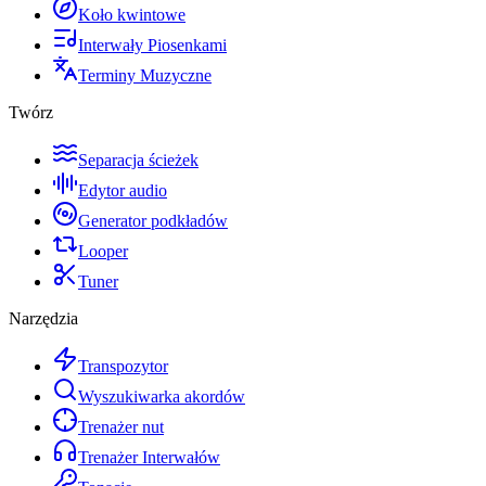
Koło kwintowe
Interwały Piosenkami
Terminy Muzyczne
Twórz
Separacja ścieżek
Edytor audio
Generator podkładów
Looper
Tuner
Narzędzia
Transpozytor
Wyszukiwarka akordów
Trenażer nut
Trenażer Interwałów