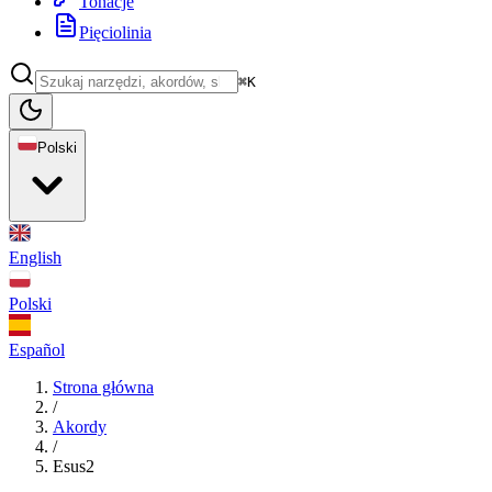
Tonacje
Pięciolinia
⌘K
Polski
English
Polski
Español
Strona główna
/
Akordy
/
Esus2