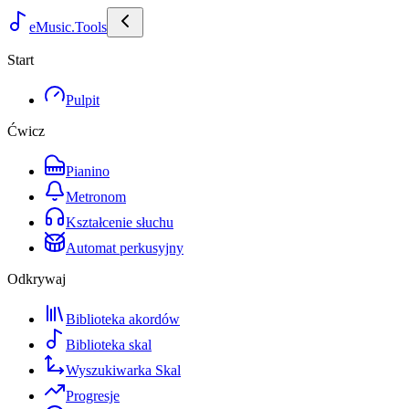
eMusic.Tools
Start
Pulpit
Ćwicz
Pianino
Metronom
Kształcenie słuchu
Automat perkusyjny
Odkrywaj
Biblioteka akordów
Biblioteka skal
Wyszukiwarka Skal
Progresje