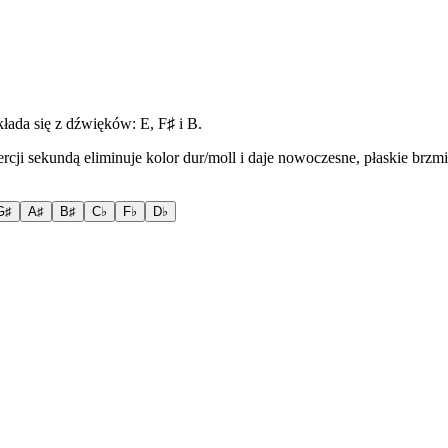
ada się z dźwięków: E, F♯ i B.
rcji sekundą eliminuje kolor dur/moll i daje nowoczesne, płaskie brzm
G♯
A♯
B♯
C♭
F♭
D♭