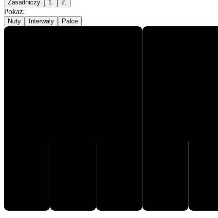
Zasadniczy
1.
2.
Pokaz
:
Nuty
Interwaly
Palce
F♯
E