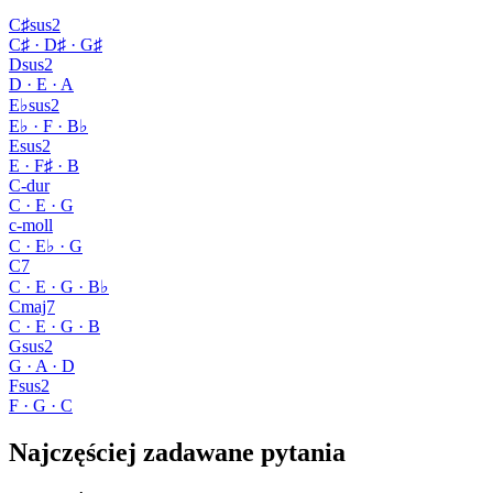
C♯sus2
C♯ · D♯ · G♯
Dsus2
D · E · A
E♭sus2
E♭ · F · B♭
Esus2
E · F♯ · B
C-dur
C · E · G
c-moll
C · E♭ · G
C7
C · E · G · B♭
Cmaj7
C · E · G · B
Gsus2
G · A · D
Fsus2
F · G · C
Najczęściej zadawane pytania