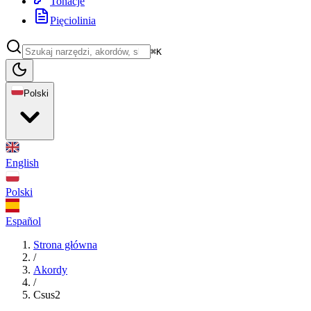
Tonacje
Pięciolinia
⌘K
Polski
English
Polski
Español
Strona główna
/
Akordy
/
Csus2