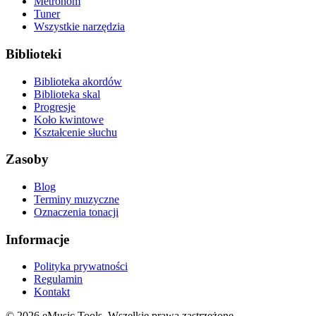
Metronom
Tuner
Wszystkie narzędzia
Biblioteki
Biblioteka akordów
Biblioteka skal
Progresje
Koło kwintowe
Kształcenie słuchu
Zasoby
Blog
Terminy muzyczne
Oznaczenia tonacji
Informacje
Polityka prywatności
Regulamin
Kontakt
© 2026 eMusic.Tools. Wszelkie prawa zastrzeżone.