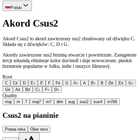
Polski
Akord Csus2
Akord Csus2 to akord zawieszony sus2 zbudowany od dźwięku C.
Składa się z dźwięków: C, D i G.
Akordy zawieszone sus2 brzmią otwarcie i powietrznie. Zastąpienie
tercji sekundą eliminuje kolor dur/moll i daje nowoczesne, płaskie
brzmienie popularne w folku, indie i muzyce filmowej.
Root
C
C♯
D
E♭
E
F
F♯
G
A♭
A
B♭
B
D♯
E♯
G♭
G♯
A♯
B♯
C♭
F♭
D♭
Quality
maj
m
7
maj7
m7
dim
aug
sus2
sus4
m7b5
Csus2 na pianinie
Prawa reka
Obie rece