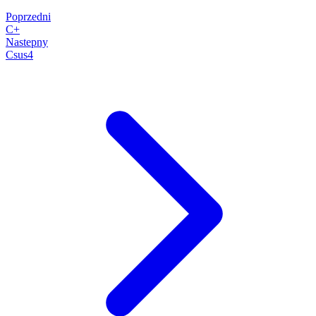
Poprzedni
C+
Nastepny
Csus4