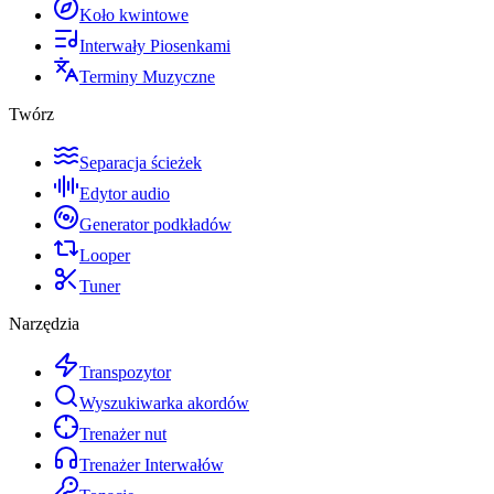
Koło kwintowe
Interwały Piosenkami
Terminy Muzyczne
Twórz
Separacja ścieżek
Edytor audio
Generator podkładów
Looper
Tuner
Narzędzia
Transpozytor
Wyszukiwarka akordów
Trenażer nut
Trenażer Interwałów