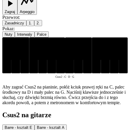
Zagraj
Arpeggio
Przewrot
:
Zasadniczy
1.
2.
Pokaz
:
Nuty
Interwaly
Palce
C
D
G
Csus2
-
C · D · G
Aby zagrać Csus2 na pianinie, połóż kciuk prawej ręki na C, palec
środkowy na D i mały palec na G. Naciśnij klawisze jednocześnie i
słuchaj, czy dźwięki brzmią równo. Ćwicz przejścia do i z tego
akordu powoli, a potem z metronomem w komfortowym tempie.
Csus2 na gitarze
Barre - ksztalt E
Barre - ksztalt A