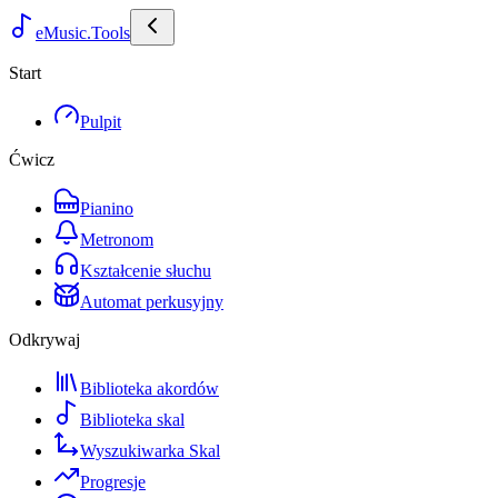
eMusic.Tools
Start
Pulpit
Ćwicz
Pianino
Metronom
Kształcenie słuchu
Automat perkusyjny
Odkrywaj
Biblioteka akordów
Biblioteka skal
Wyszukiwarka Skal
Progresje