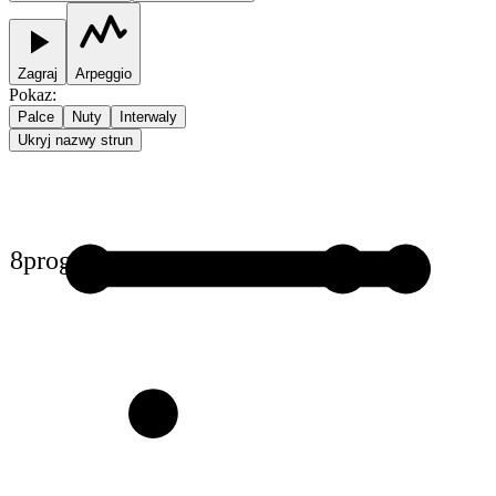
Zagraj
Arpeggio
Pokaz
:
Palce
Nuty
Interwaly
Ukryj nazwy strun
8
prog
1
1
1
3