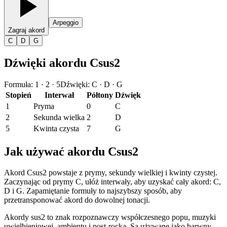
Arpeggio
Zagraj akord
C
D
G
Dźwięki akordu Csus2
Formuła
:
1 · 2 · 5
Dźwięki
:
C · D · G
Stopień
Interwał
Półtony
Dźwięk
1
Pryma
0
C
2
Sekunda wielka
2
D
5
Kwinta czysta
7
G
Jak używać akordu Csus2
Akord Csus2 powstaje z prymy, sekundy wielkiej i kwinty czystej.
Zaczynając od prymy C, ułóż interwały, aby uzyskać cały akord: C,
D i G. Zapamiętanie formuły to najszybszy sposób, aby
przetransponować akord do dowolnej tonacji.
Akordy sus2 to znak rozpoznawczy współczesnego popu, muzyki
uwielbieniowej, ambientu i post-rocka. Są używane jako barwny