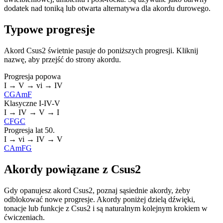
dodatek nad toniką lub otwarta alternatywa dla akordu durowego.
Typowe progresje
Akord Csus2 świetnie pasuje do poniższych progresji. Kliknij
nazwę, aby przejść do strony akordu.
Progresja popowa
I → V → vi → IV
C
G
Am
F
Klasyczne I-IV-V
I → IV → V → I
C
F
G
C
Progresja lat 50.
I → vi → IV → V
C
Am
F
G
Akordy powiązane z Csus2
Gdy opanujesz akord Csus2, poznaj sąsiednie akordy, żeby
odblokować nowe progresje. Akordy poniżej dzielą dźwięki,
tonacje lub funkcje z Csus2 i są naturalnym kolejnym krokiem w
ćwiczeniach.