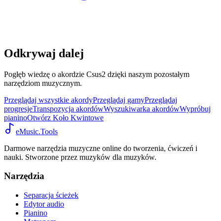
Odkrywaj dalej
Pogłęb wiedzę o akordzie Csus2 dzięki naszym pozostałym
narzędziom muzycznym.
Przeglądaj wszystkie akordy
Przeglądaj gamy
Przeglądaj
progresje
Transpozycja akordów
Wyszukiwarka akordów
Wypróbuj
pianino
Otwórz Koło Kwintowe
eMusic.Tools
Darmowe narzędzia muzyczne online do tworzenia, ćwiczeń i
nauki. Stworzone przez muzyków dla muzyków.
Narzędzia
Separacja ścieżek
Edytor audio
Pianino