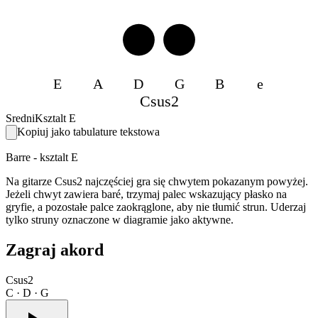
4
4
E
A
D
G
B
e
Csus2
Sredni
Ksztalt E
Kopiuj jako tabulature tekstowa
Barre - ksztalt E
Na gitarze Csus2 najczęściej gra się chwytem pokazanym powyżej.
Jeżeli chwyt zawiera baré, trzymaj palec wskazujący płasko na
gryfie, a pozostałe palce zaokrąglone, aby nie tłumić strun. Uderzaj
tylko struny oznaczone w diagramie jako aktywne.
Zagraj akord
Csus2
C · D · G