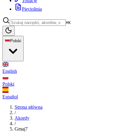
Tonacje
Pięciolinia
⌘K
Polski
English
Polski
Español
Strona główna
/
Akordy
/
Gmaj7