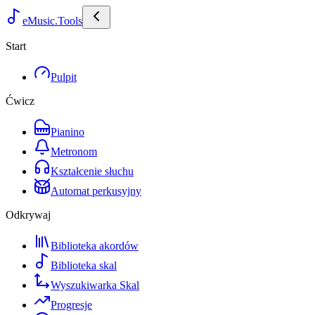
eMusic.Tools
Start
Pulpit
Ćwicz
Pianino
Metronom
Kształcenie słuchu
Automat perkusyjny
Odkrywaj
Biblioteka akordów
Biblioteka skal
Wyszukiwarka Skal
Progresje