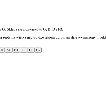
. Składa się z dźwięków: G, B, D i F♯.
 septyma wielka nad trójdźwiękiem durowym daje wymarzony, miękki
G♯
A♯
B♯
C♭
F♭
D♭