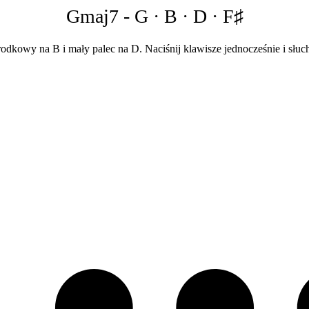
Gmaj7
-
G · B · D · F♯
rodkowy na B i mały palec na D. Naciśnij klawisze jednocześnie i słuc