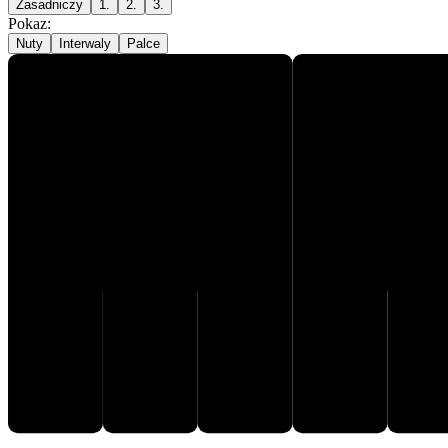
Zasadniczy
1.
2.
3.
Pokaz
:
Nuty
Interwaly
Palce
G