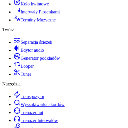
Koło kwintowe
Interwały Piosenkami
Terminy Muzyczne
Twórz
Separacja ścieżek
Edytor audio
Generator podkładów
Looper
Tuner
Narzędzia
Transpozytor
Wyszukiwarka akordów
Trenażer nut
Trenażer Interwałów