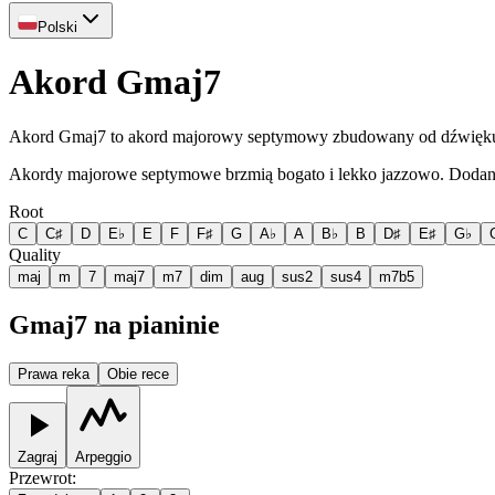
Polski
Akord Gmaj7
Akord Gmaj7 to akord majorowy septymowy zbudowany od dźwięku G
Akordy majorowe septymowe brzmią bogato i lekko jazzowo. Dodana
Root
C
C♯
D
E♭
E
F
F♯
G
A♭
A
B♭
B
D♯
E♯
G♭
Quality
maj
m
7
maj7
m7
dim
aug
sus2
sus4
m7b5
Gmaj7 na pianinie
Prawa reka
Obie rece
Zagraj
Arpeggio
Przewrot
: