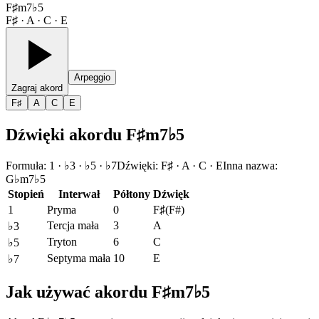
F♯m7♭5
F♯ · A · C · E
Arpeggio
Zagraj akord
F♯
A
C
E
Dźwięki akordu F♯m7♭5
Formuła
:
1 · ♭3 · ♭5 · ♭7
Dźwięki
:
F♯ · A · C · E
Inna nazwa
:
G♭m7♭5
Stopień
Interwał
Półtony
Dźwięk
1
Pryma
0
F♯
(
F#
)
Tercja mała
3
A
♭3
Tryton
6
C
♭5
Septyma mała
10
E
♭7
Jak używać akordu F♯m7♭5