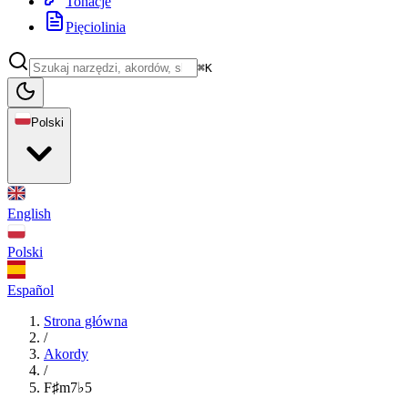
Tonacje
Pięciolinia
⌘K
Polski
English
Polski
Español
Strona główna
/
Akordy
/
F♯m7♭5