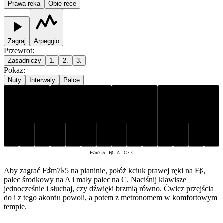
Prawa reka
Obie rece
Zagraj
Arpeggio
Przewrot
:
Zasadniczy
1.
2.
3.
Pokaz
:
Nuty
Interwaly
Palce
F♯
A
C
E
F♯m7♭5
-
F♯ · A · C · E
Aby zagrać F♯m7♭5 na pianinie, połóż kciuk prawej ręki na F♯,
palec środkowy na A i mały palec na C. Naciśnij klawisze
jednocześnie i słuchaj, czy dźwięki brzmią równo. Ćwicz przejścia
do i z tego akordu powoli, a potem z metronomem w komfortowym
tempie.