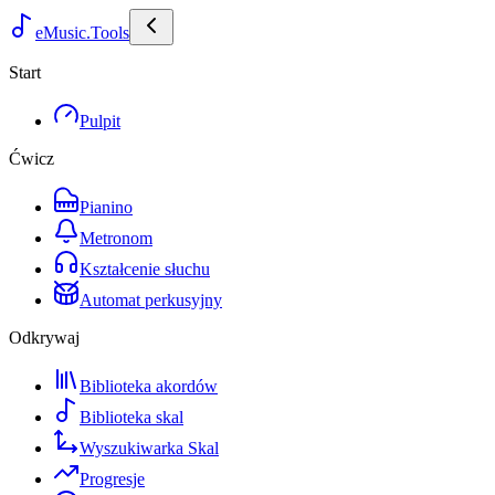
eMusic.Tools
Start
Pulpit
Ćwicz
Pianino
Metronom
Kształcenie słuchu
Automat perkusyjny
Odkrywaj
Biblioteka akordów
Biblioteka skal
Wyszukiwarka Skal
Progresje