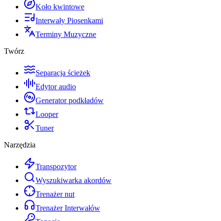
Koło kwintowe
Interwały Piosenkami
Terminy Muzyczne
Twórz
Separacja ścieżek
Edytor audio
Generator podkładów
Looper
Tuner
Narzędzia
Transpozytor
Wyszukiwarka akordów
Trenażer nut
Trenażer Interwałów