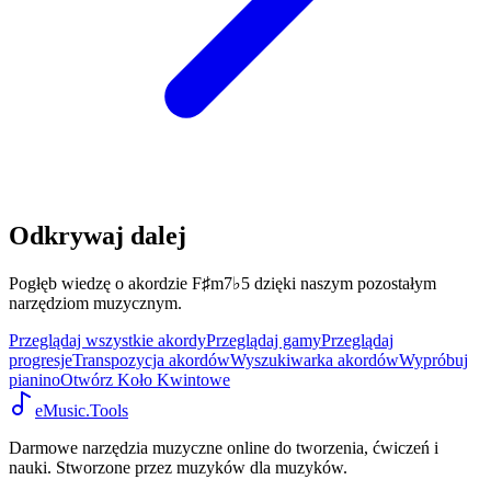
Odkrywaj dalej
Pogłęb wiedzę o akordzie F♯m7♭5 dzięki naszym pozostałym
narzędziom muzycznym.
Przeglądaj wszystkie akordy
Przeglądaj gamy
Przeglądaj
progresje
Transpozycja akordów
Wyszukiwarka akordów
Wypróbuj
pianino
Otwórz Koło Kwintowe
eMusic.Tools
Darmowe narzędzia muzyczne online do tworzenia, ćwiczeń i
nauki. Stworzone przez muzyków dla muzyków.