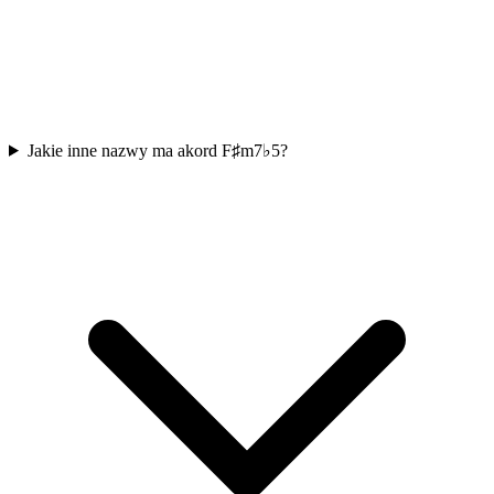
Jakie inne nazwy ma akord F♯m7♭5?