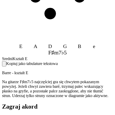
3
E
A
D
G
B
e
F♯m7♭5
Sredni
Ksztalt E
Kopiuj jako tabulature tekstowa
Barre - ksztalt E
Na gitarze F♯m7♭5 najczęściej gra się chwytem pokazanym
powyżej. Jeżeli chwyt zawiera baré, trzymaj palec wskazujący
płasko na gryfie, a pozostałe palce zaokrąglone, aby nie tłumić
strun. Uderzaj tylko struny oznaczone w diagramie jako aktywne.
Zagraj akord