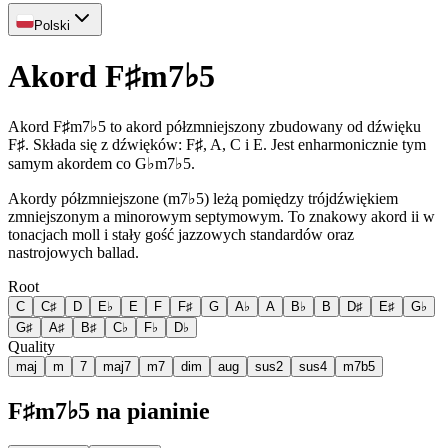
Polski
Akord F♯m7♭5
Akord F♯m7♭5 to akord półzmniejszony zbudowany od dźwięku
F♯. Składa się z dźwięków: F♯, A, C i E. Jest enharmonicznie tym
samym akordem co G♭m7♭5.
Akordy półzmniejszone (m7♭5) leżą pomiędzy trójdźwiękiem
zmniejszonym a minorowym septymowym. To znakowy akord ii w
tonacjach moll i stały gość jazzowych standardów oraz
nastrojowych ballad.
Root
C
C♯
D
E♭
E
F
F♯
G
A♭
A
B♭
B
D♯
E♯
G♭
G♯
A♯
B♯
C♭
F♭
D♭
Quality
maj
m
7
maj7
m7
dim
aug
sus2
sus4
m7b5
F♯m7♭5 na pianinie