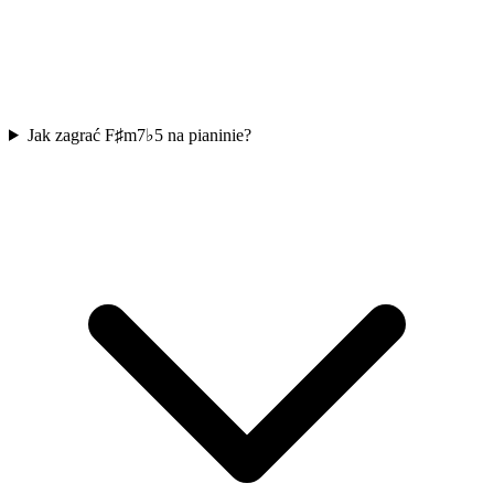
Jak zagrać F♯m7♭5 na pianinie?