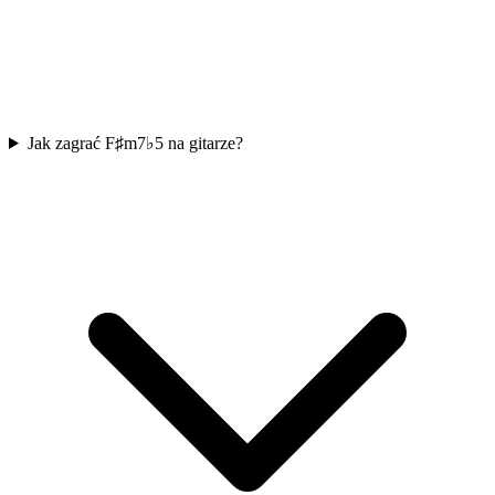
Jak zagrać F♯m7♭5 na gitarze?