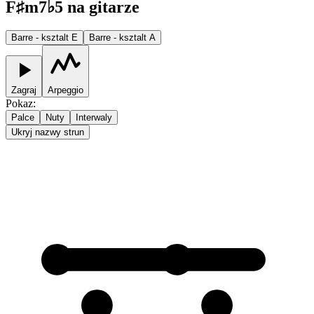
F♯m7♭5 na gitarze
Barre - ksztalt E
Barre - ksztalt A
Zagraj
Arpeggio
Pokaz
:
Palce
Nuty
Interwaly
Ukryj nazwy strun
1
1
2
2