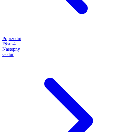
Poprzedni
F♯sus4
Nastepny
G-dur