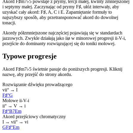
Akord F♯m7♭5 powstaje z prymy, tercji małej, kwinty zmniejszonej
i septymy małej. Zaczynając od prymy F♯, ułóż interwały, aby
uzyskać cały akord: F♯, A, C i E. Zapamiętanie formuły to
najszybszy sposób, aby przetransponować akord do dowolnej
tonacji.
Akordy półzmniejszone najczęściej pojawiają się w standardach
jazzowych. Zwykle działają jako iiø w minorowej progresji ii-V-i,
przejście do dominanty rozwiązującej się do toniki molowej.
Typowe progresje
Akord F♯m7♭5 świetnie pasuje do poniższych progresji. Kliknij
nazwę, aby przejść do strony akordu.
Rozwiązanie dźwięku prowadzącego
vii° → I
F♯°
G
Molowe ii-V-i
ii° → V → i
F♯°
B7
Em
Akord przejściowy chromatyczny
I → vii° → vi
G
F♯°
Em