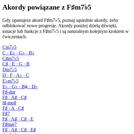
Akordy powiązane z F♯m7♭5
Gdy opanujesz akord F♯m7♭5, poznaj sąsiednie akordy, żeby
odblokować nowe progresje. Akordy poniżej dzielą dźwięki,
tonacje lub funkcje z F♯m7♭5 i są naturalnym kolejnym krokiem w
ćwiczeniach.
Cm7♭5
C · E♭ · G♭ · B♭
C♯m7♭5
C♯ · E · G · B
Dm7♭5
D · F · A♭ · C
E♭m7♭5
E♭ · G♭ · B𝄫 · D♭
F♯-dur
F♯ · A♯ · C♯
f♯-moll
F♯ · A · C♯
F♯7
F♯ · A♯ · C♯ · E
F♯maj7
F♯ · A♯ · C♯ · E♯