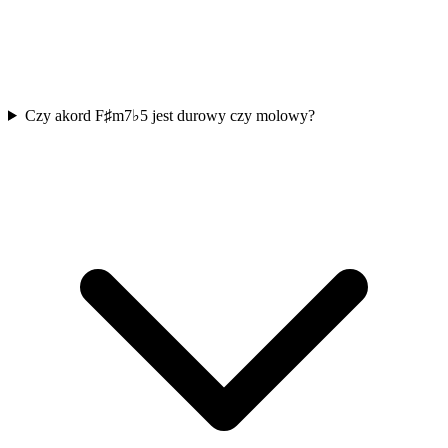
Czy akord F♯m7♭5 jest durowy czy molowy?