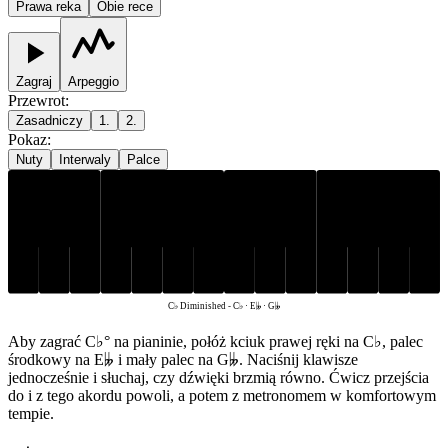
Prawa reka
Obie rece
Zagraj
Arpeggio
Przewrot
:
Zasadniczy
1.
2.
Pokaz
:
Nuty
Interwaly
Palce
C♭
E𝄫
G𝄫
C♭ Diminished
-
C♭ · E𝄫 · G𝄫
Aby zagrać C♭° na pianinie, połóż kciuk prawej ręki na C♭, palec
środkowy na E𝄫 i mały palec na G𝄫. Naciśnij klawisze
jednocześnie i słuchaj, czy dźwięki brzmią równo. Ćwicz przejścia
do i z tego akordu powoli, a potem z metronomem w komfortowym
tempie.