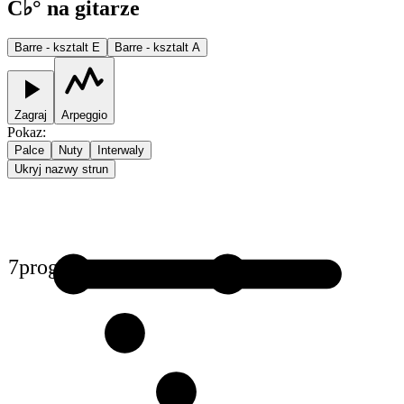
C♭° na gitarze
Barre - ksztalt E
Barre - ksztalt A
Zagraj
Arpeggio
Pokaz
:
Palce
Nuty
Interwaly
Ukryj nazwy strun
7
prog
1
1
2
3