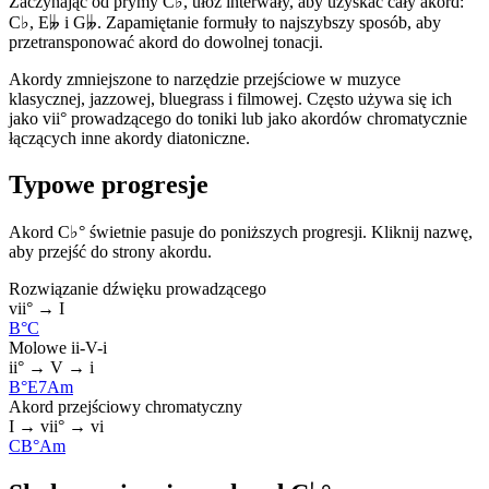
Zaczynając od prymy C♭, ułóż interwały, aby uzyskać cały akord:
C♭, E𝄫 i G𝄫. Zapamiętanie formuły to najszybszy sposób, aby
przetransponować akord do dowolnej tonacji.
Akordy zmniejszone to narzędzie przejściowe w muzyce
klasycznej, jazzowej, bluegrass i filmowej. Często używa się ich
jako vii° prowadzącego do toniki lub jako akordów chromatycznie
łączących inne akordy diatoniczne.
Typowe progresje
Akord C♭° świetnie pasuje do poniższych progresji. Kliknij nazwę,
aby przejść do strony akordu.
Rozwiązanie dźwięku prowadzącego
vii° → I
B°
C
Molowe ii-V-i
ii° → V → i
B°
E7
Am
Akord przejściowy chromatyczny
I → vii° → vi
C
B°
Am