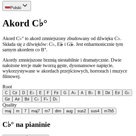
Polski
Akord C♭°
Akord C♭° to akord zmniejszony zbudowany od dźwięku C♭.
Składa się z dźwięków: C♭, E𝄫 i G𝄫. Jest enharmonicznie tym
samym akordem co B°.
Akordy zmniejszone brzmią niestabilnie i dramatycznie. Dwie
nałożone tercje małe tworzą gęste, dysonansowe napięcie,
wykorzystywane w akordach przejściowych, horrorach i muzyce
filmowej.
Root
C
C♯
D
E♭
E
F
F♯
G
A♭
A
B♭
B
D♯
E♯
G♭
G♯
A♯
B♯
C♭
F♭
D♭
Quality
maj
m
7
maj7
m7
dim
aug
sus2
sus4
m7b5
C♭° na pianinie