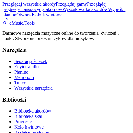
Przeglądaj wszystkie akordy
Przeglądaj gamy
Przeglądaj
progresje
Transpozycja akordów
Wyszukiwarka akordów
Wypróbuj
pianino
Otwórz Koło Kwintowe
eMusic.Tools
Darmowe narzędzia muzyczne online do tworzenia, ćwiczeń i
nauki. Stworzone przez muzyków dla muzyków.
Narzędzia
Separacja ścieżek
Edytor audio
Pianino
Metronom
Tuner
Wszystkie narzędzia
Biblioteki
Biblioteka akordów
Biblioteka skal
Progresje
Koło kwintowe
Kształcenie słuchu