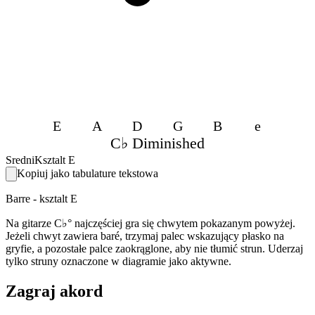
E
A
D
G
B
e
C♭ Diminished
Sredni
Ksztalt E
Kopiuj jako tabulature tekstowa
Barre - ksztalt E
Na gitarze C♭° najczęściej gra się chwytem pokazanym powyżej.
Jeżeli chwyt zawiera baré, trzymaj palec wskazujący płasko na
gryfie, a pozostałe palce zaokrąglone, aby nie tłumić strun. Uderzaj
tylko struny oznaczone w diagramie jako aktywne.
Zagraj akord