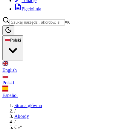
Tonacje
Pięciolinia
⌘K
Polski
English
Polski
Español
Strona główna
/
Akordy
/
C♭°