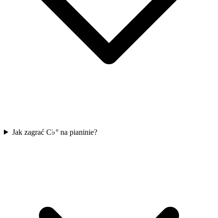
Jak zagrać C♭° na pianinie?