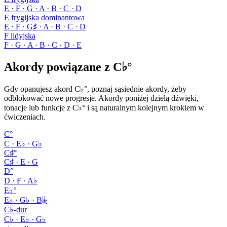
E · F · G · A · B · C · D
E frygijska dominantowa
E · F · G♯ · A · B · C · D
F lidyjska
F · G · A · B · C · D · E
Akordy powiązane z C♭°
Gdy opanujesz akord C♭°, poznaj sąsiednie akordy, żeby
odblokować nowe progresje. Akordy poniżej dzielą dźwięki,
tonacje lub funkcje z C♭° i są naturalnym kolejnym krokiem w
ćwiczeniach.
C°
C · E♭ · G♭
C♯°
C♯ · E · G
D°
D · F · A♭
E♭°
E♭ · G♭ · B𝄫
C♭-dur
C♭ · E♭ · G♭