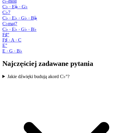
c♭-moll
C♭ · E𝄫 · G♭
C♭7
C♭ · E♭ · G♭ · B𝄫
C♭maj7
C♭ · E♭ · G♭ · B♭
F♯°
F♯ · A · C
E°
E · G · B♭
Najczęściej zadawane pytania
Jakie dźwięki budują akord C♭°?