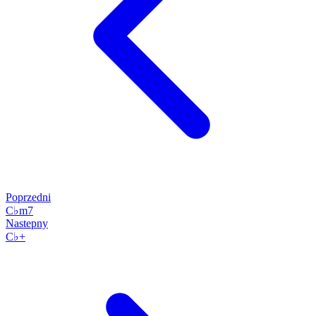
Poprzedni
C♭m7
Nastepny
C♭+