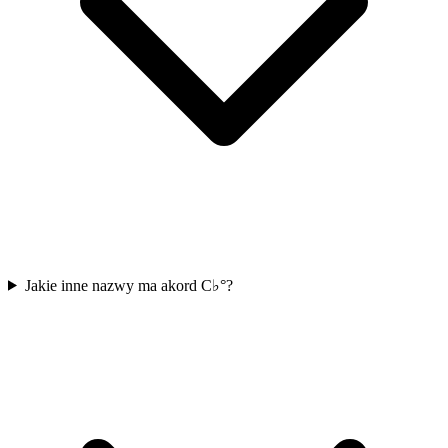
Jakie inne nazwy ma akord C♭°?