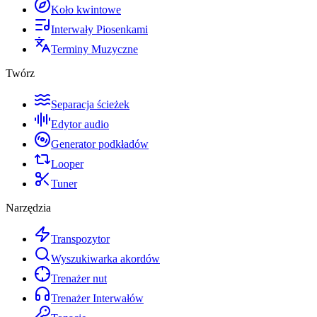
Koło kwintowe
Interwały Piosenkami
Terminy Muzyczne
Twórz
Separacja ścieżek
Edytor audio
Generator podkładów
Looper
Tuner
Narzędzia
Transpozytor
Wyszukiwarka akordów
Trenażer nut
Trenażer Interwałów