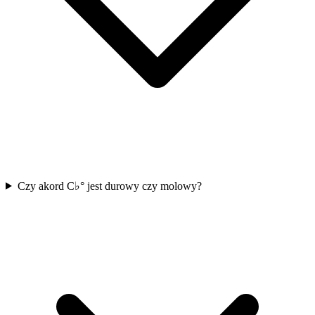
Czy akord C♭° jest durowy czy molowy?