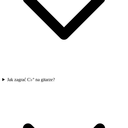
Jak zagrać C♭° na gitarze?