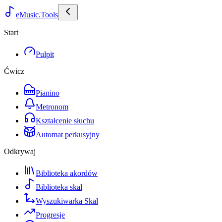
eMusic.Tools
Start
Pulpit
Ćwicz
Pianino
Metronom
Kształcenie słuchu
Automat perkusyjny
Odkrywaj
Biblioteka akordów
Biblioteka skal
Wyszukiwarka Skal
Progresje