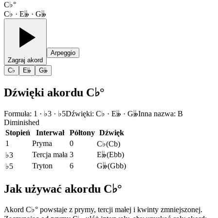
C♭°
C♭ · E𝄫 · G𝄫
Arpeggio
Zagraj akord
C♭
E𝄫
G𝄫
Dźwięki akordu C♭°
Formuła
:
1 · ♭3 · ♭5
Dźwięki
:
C♭ · E𝄫 · G𝄫
Inna nazwa
:
B
Diminished
Stopień
Interwał
Półtony
Dźwięk
1
Pryma
0
C♭
(
Cb
)
Tercja mała
3
E𝄫
(
Ebb
)
♭3
Tryton
6
G𝄫
(
Gbb
)
♭5
Jak używać akordu C♭°
Akord C♭° powstaje z prymy, tercji małej i kwinty zmniejszonej.