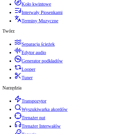
Koło kwintowe
Interwały Piosenkami
Terminy Muzyczne
Twórz
Separacja ścieżek
Edytor audio
Generator podkładów
Looper
Tuner
Narzędzia
Transpozytor
Wyszukiwarka akordów
Trenażer nut
Trenażer Interwałów