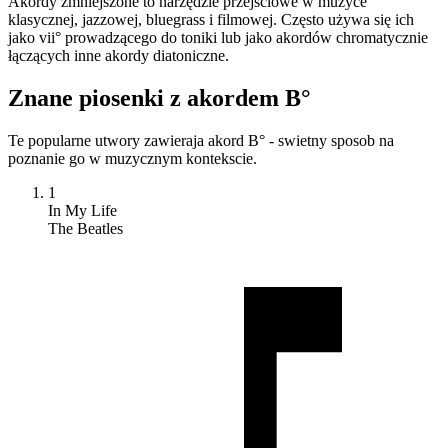
Akordy zmniejszone to narzędzie przejściowe w muzyce
klasycznej, jazzowej, bluegrass i filmowej. Często używa się ich
jako vii° prowadzącego do toniki lub jako akordów chromatycznie
łączących inne akordy diatoniczne.
Znane piosenki z akordem B°
Te popularne utwory zawieraja akord B° - swietny sposob na
poznanie go w muzycznym kontekscie.
1
In My Life
The Beatles