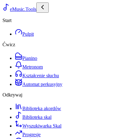
eMusic.Tools
Start
Pulpit
Ćwicz
Pianino
Metronom
Kształcenie słuchu
Automat perkusyjny
Odkrywaj
Biblioteka akordów
Biblioteka skal
Wyszukiwarka Skal
Progresje