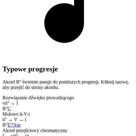
Typowe progresje
Akord B° świetnie pasuje do poniższych progresji. Kliknij nazwę,
aby przejść do strony akordu.
Rozwiązanie dźwięku prowadzącego
vii° → I
B°
C
Molowe ii-V-i
ii° → V → i
B°
E7
Am
Akord przejściowy chromatyczny
I → vii° → vi