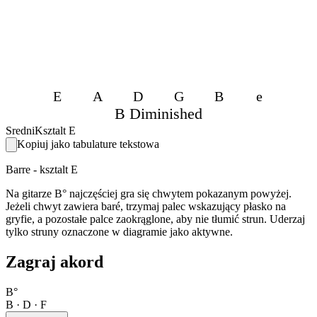
E
A
D
G
B
e
B Diminished
Sredni
Ksztalt E
Kopiuj jako tabulature tekstowa
Barre - ksztalt E
Na gitarze B° najczęściej gra się chwytem pokazanym powyżej.
Jeżeli chwyt zawiera baré, trzymaj palec wskazujący płasko na
gryfie, a pozostałe palce zaokrąglone, aby nie tłumić strun. Uderzaj
tylko struny oznaczone w diagramie jako aktywne.
Zagraj akord
B°
B · D · F