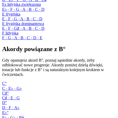
Es lidyjska zwiększona
E♭ · F · G · A · B · C · D
E frygijska
E · F · G · A · B · C · D
E frygijska dominantowa
E · F · G♯ · A · B · C · D
F lidyjska
F · G · A · B · C · D · E
Akordy powiązane z B°
Gdy opanujesz akord B°, poznaj sąsiednie akordy, żeby
odblokować nowe progresje. Akordy poniżej dzielą dźwięki,
tonacje lub funkcje z B° i są naturalnym kolejnym krokiem w
ćwiczeniach.
C°
C · E♭ · G♭
C♯°
C♯ · E · G
D°
D · F · A♭
E♭°
E♭ · G♭ · B𝄫