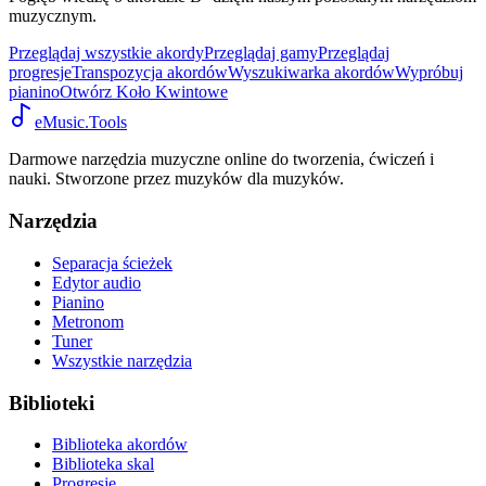
muzycznym.
Przeglądaj wszystkie akordy
Przeglądaj gamy
Przeglądaj
progresje
Transpozycja akordów
Wyszukiwarka akordów
Wypróbuj
pianino
Otwórz Koło Kwintowe
eMusic.Tools
Darmowe narzędzia muzyczne online do tworzenia, ćwiczeń i
nauki. Stworzone przez muzyków dla muzyków.
Narzędzia
Separacja ścieżek
Edytor audio
Pianino
Metronom
Tuner
Wszystkie narzędzia
Biblioteki
Biblioteka akordów
Biblioteka skal
Progresje