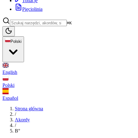
Tonacje
Pięciolinia
⌘K
Polski
English
Polski
Español
Strona główna
/
Akordy
/
B°