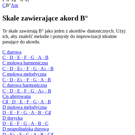
C
B°
Am
Skale zawierające akord B°
Te skale zawierają B° jako jeden z akordów diatonicznych. Użyj
ich, aby znaleźć melodie i pomysły do improwizacji idealnie
pasujące do akordu.
C durowa
C · D · E · F · G · A · B
C molowa harmoniczna
C · D · E♭ · F · G · A♭ · B
C molowa melodyczna
C · D · E♭ · F · G · A · B
C durowa harmoniczna
C · D · E · F · G · A♭ · B
Cis alterowana
C♯ · D · E · F · G · A · B
D molowa melodyczna
D · E · F · G · A · B · C♯
D dorycka
D · E · F · G · A · B · C
D neapolitańska durowa
D · E♭ · F · G · A · B · C♯