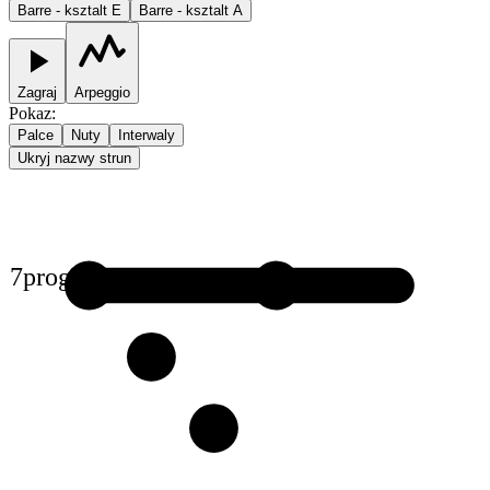
Barre - ksztalt E
Barre - ksztalt A
Zagraj
Arpeggio
Pokaz
:
Palce
Nuty
Interwaly
Ukryj nazwy strun
7
prog
1
1
2
3