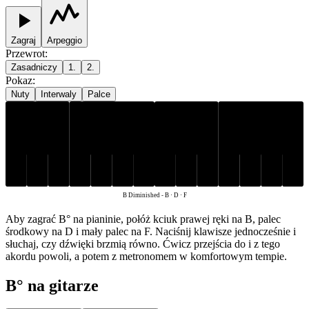
Zagraj
Arpeggio
Przewrot
:
Zasadniczy
1.
2.
Pokaz
:
Nuty
Interwaly
Palce
B
D
F
B Diminished
-
B · D · F
Aby zagrać B° na pianinie, połóż kciuk prawej ręki na B, palec
środkowy na D i mały palec na F. Naciśnij klawisze jednocześnie i
słuchaj, czy dźwięki brzmią równo. Ćwicz przejścia do i z tego
akordu powoli, a potem z metronomem w komfortowym tempie.
B° na gitarze