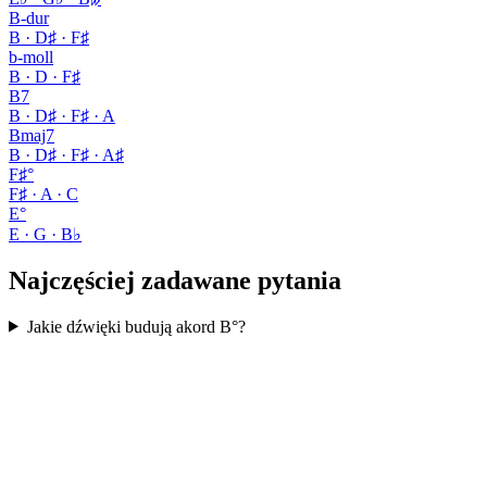
B-dur
B · D♯ · F♯
b-moll
B · D · F♯
B7
B · D♯ · F♯ · A
Bmaj7
B · D♯ · F♯ · A♯
F♯°
F♯ · A · C
E°
E · G · B♭
Najczęściej zadawane pytania
Jakie dźwięki budują akord B°?