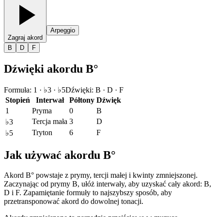
Arpeggio
Zagraj akord
B
D
F
Dźwięki akordu B°
Formuła
:
1 · ♭3 · ♭5
Dźwięki
:
B · D · F
Stopień
Interwał
Półtony
Dźwięk
1
Pryma
0
B
Tercja mała
3
D
♭3
Tryton
6
F
♭5
Jak używać akordu B°
Akord B° powstaje z prymy, tercji małej i kwinty zmniejszonej.
Zaczynając od prymy B, ułóż interwały, aby uzyskać cały akord: B,
D i F. Zapamiętanie formuły to najszybszy sposób, aby
przetransponować akord do dowolnej tonacji.