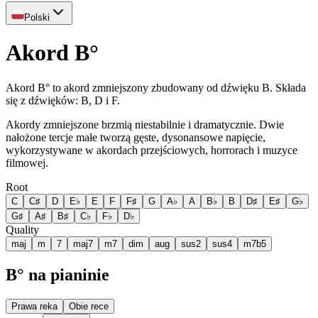
Polski
Akord B°
Akord B° to akord zmniejszony zbudowany od dźwięku B. Składa
się z dźwięków: B, D i F.
Akordy zmniejszone brzmią niestabilnie i dramatycznie. Dwie
nałożone tercje małe tworzą gęste, dysonansowe napięcie,
wykorzystywane w akordach przejściowych, horrorach i muzyce
filmowej.
Root
C
C♯
D
E♭
E
F
F♯
G
A♭
A
B♭
B
D♯
E♯
G♭
G♯
A♯
B♯
C♭
F♭
D♭
Quality
maj
m
7
maj7
m7
dim
aug
sus2
sus4
m7b5
B° na pianinie
Prawa reka
Obie rece