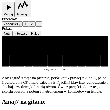
Zagraj
Arpeggio
Przewrot
:
Zasadniczy
1.
2.
3.
Pokaz
:
Nuty
Interwaly
Palce
C♯
G♯
A
E
Amaj7
-
A · C♯ · E · G♯
Aby zagrać Amaj7 na pianinie, połóż kciuk prawej ręki na A, palec
środkowy na C♯ i mały palec na E. Naciśnij klawisze jednocześnie i
słuchaj, czy dźwięki brzmią równo. Ćwicz przejścia do i z tego
akordu powoli, a potem z metronomem w komfortowym tempie.
Amaj7 na gitarze