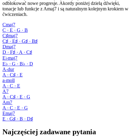
odblokować nowe progresje. Akordy poniżej dzielą dźwięki,
tonacje lub funkcje z Amaj7 i są naturalnym kolejnym krokiem w
ćwiczeniach.
Cmaj7
C · E · G · B
C♯maj7
C♯ · E♯ · G♯ · B♯
Dmaj7
D · F♯ · A · C♯
E♭maj7
E♭ · G · B♭ · D
A-dur
A · C♯ · E
a-moll
A · C · E
A7
A · C♯ · E · G
Am7
A · C · E · G
Emaj7
E · G♯ · B · D♯
Najczęściej zadawane pytania