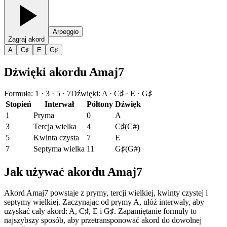
Arpeggio
Zagraj akord
A
C♯
E
G♯
Dźwięki akordu Amaj7
Formuła
:
1 · 3 · 5 · 7
Dźwięki
:
A · C♯ · E · G♯
Stopień
Interwał
Półtony
Dźwięk
1
Pryma
0
A
3
Tercja wielka
4
C♯
(
C#
)
5
Kwinta czysta
7
E
7
Septyma wielka
11
G♯
(
G#
)
Jak używać akordu Amaj7
Akord Amaj7 powstaje z prymy, tercji wielkiej, kwinty czystej i
septymy wielkiej. Zaczynając od prymy A, ułóż interwały, aby
uzyskać cały akord: A, C♯, E i G♯. Zapamiętanie formuły to
najszybszy sposób, aby przetransponować akord do dowolnej