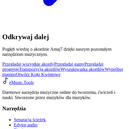
Odkrywaj dalej
Pogłęb wiedzę o akordzie Amaj7 dzięki naszym pozostałym
narzędziom muzycznym.
Przeglądaj wszystkie akordy
Przeglądaj gamy
Przeglądaj
progresje
Transpozycja akordów
Wyszukiwarka akordów
Wypróbuj
pianino
Otwórz Koło Kwintowe
eMusic.Tools
Darmowe narzędzia muzyczne online do tworzenia, ćwiczeń i
nauki. Stworzone przez muzyków dla muzyków.
Narzędzia
Separacja ścieżek
Edytor audio