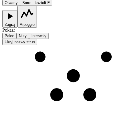
Otwarty
Barre - ksztalt E
Zagraj
Arpeggio
Pokaz
:
Palce
Nuty
Interwaly
Ukryj nazwy strun
1
2
3