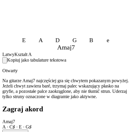
E
A
D
G
B
e
Amaj7
Latwy
Ksztalt A
Kopiuj jako tabulature tekstowa
Otwarty
Na gitarze Amaj7 najczęściej gra się chwytem pokazanym powyżej.
Jeżeli chwyt zawiera baré, trzymaj palec wskazujący płasko na
gryfie, a pozostałe palce zaokrąglone, aby nie tłumić strun. Uderzaj
tylko struny oznaczone w diagramie jako aktywne.
Zagraj akord
Amaj7
A · C♯ · E · G♯