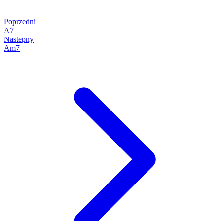
Poprzedni
A7
Nastepny
Am7