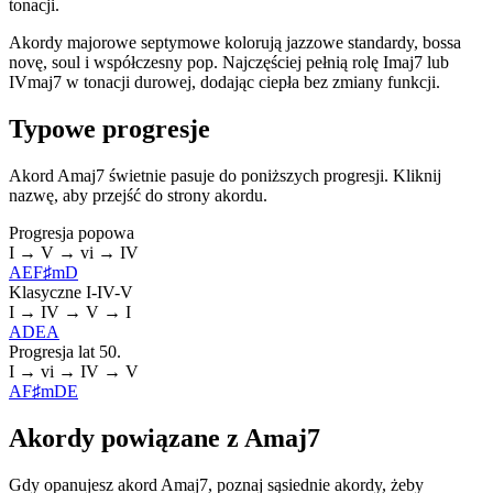
tonacji.
Akordy majorowe septymowe kolorują jazzowe standardy, bossa
novę, soul i współczesny pop. Najczęściej pełnią rolę Imaj7 lub
IVmaj7 w tonacji durowej, dodając ciepła bez zmiany funkcji.
Typowe progresje
Akord Amaj7 świetnie pasuje do poniższych progresji. Kliknij
nazwę, aby przejść do strony akordu.
Progresja popowa
I → V → vi → IV
A
E
F♯m
D
Klasyczne I-IV-V
I → IV → V → I
A
D
E
A
Progresja lat 50.
I → vi → IV → V
A
F♯m
D
E
Akordy powiązane z Amaj7
Gdy opanujesz akord Amaj7, poznaj sąsiednie akordy, żeby