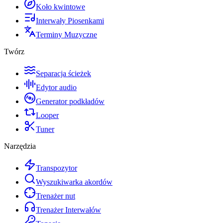
Koło kwintowe
Interwały Piosenkami
Terminy Muzyczne
Twórz
Separacja ścieżek
Edytor audio
Generator podkładów
Looper
Tuner
Narzędzia
Transpozytor
Wyszukiwarka akordów
Trenażer nut
Trenażer Interwałów