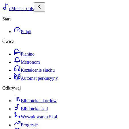
eMusic.Tools
Start
Pulpit
Ćwicz
Pianino
Metronom
Kształcenie słuchu
Automat perkusyjny
Odkrywaj
Biblioteka akordów
Biblioteka skal
Wyszukiwarka Skal
Progresje