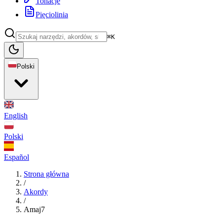
Tonacje
Pięciolinia
⌘K
Polski
English
Polski
Español
Strona główna
/
Akordy
/
Amaj7