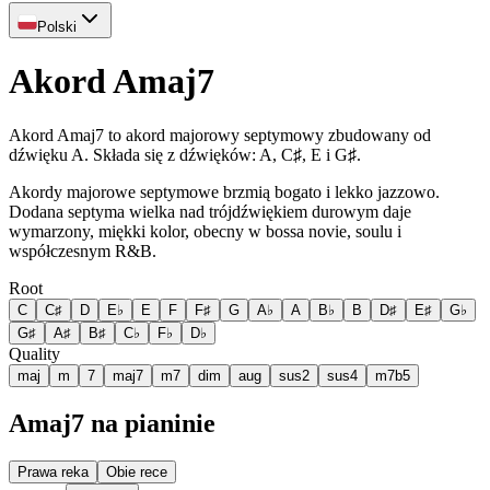
Polski
Akord Amaj7
Akord Amaj7 to akord majorowy septymowy zbudowany od
dźwięku A. Składa się z dźwięków: A, C♯, E i G♯.
Akordy majorowe septymowe brzmią bogato i lekko jazzowo.
Dodana septyma wielka nad trójdźwiękiem durowym daje
wymarzony, miękki kolor, obecny w bossa novie, soulu i
współczesnym R&B.
Root
C
C♯
D
E♭
E
F
F♯
G
A♭
A
B♭
B
D♯
E♯
G♭
G♯
A♯
B♯
C♭
F♭
D♭
Quality
maj
m
7
maj7
m7
dim
aug
sus2
sus4
m7b5
Amaj7 na pianinie
Prawa reka
Obie rece