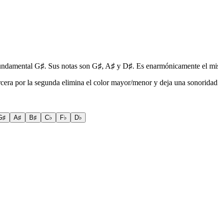
 fundamental G♯. Sus notas son G♯, A♯ y D♯. Es enarmónicamente el m
tercera por la segunda elimina el color mayor/menor y deja una sonorid
G♯
A♯
B♯
C♭
F♭
D♭