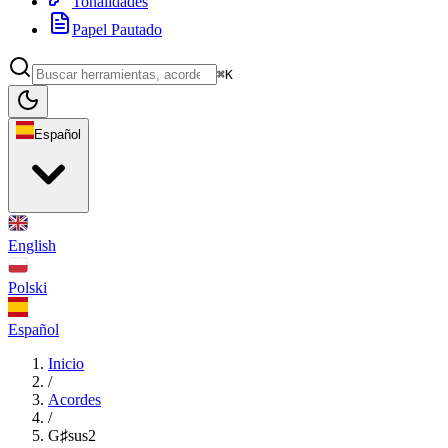
Tonalidades
Papel Pautado
⌘K
Español
English
Polski
Español
Inicio
/
Acordes
/
G♯sus2