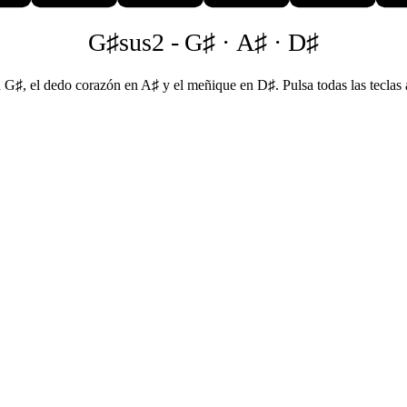
G♯sus2
-
G♯ · A♯ · D♯
 G♯, el dedo corazón en A♯ y el meñique en D♯. Pulsa todas las teclas a 