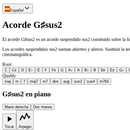
Español
Acorde G♯sus2
El acorde G♯sus2 es un acorde suspendido sus2 construido sobre la
Los acordes suspendidos sus2 suenan abiertos y aéreos. Sustituir la 
cinematográfica.
Root
C
C♯
D
E♭
E
F
F♯
G
A♭
A
B♭
B
D♯
E♯
G♭
Quality
maj
m
7
maj7
m7
dim
aug
sus2
sus4
m7b5
G♯sus2 en piano
Mano derecha
Dos manos
Tocar
Arpegio