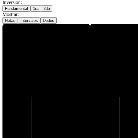
Inversion
:
Fundamental
1ra
2da
Mostrar
:
Notas
Intervalos
Dedos