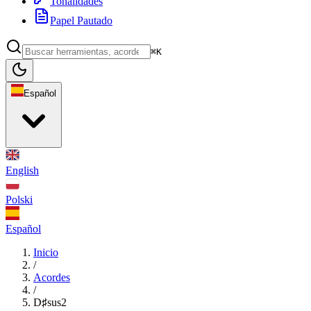
Tonalidades
Papel Pautado
⌘K
Español
English
Polski
Español
Inicio
/
Acordes
/
D♯sus2