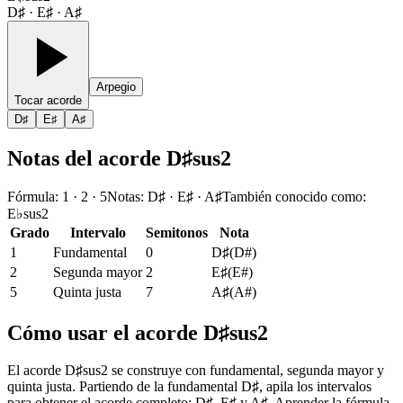
D♯ · E♯ · A♯
Arpegio
Tocar acorde
D♯
E♯
A♯
Notas del acorde D♯sus2
Fórmula
:
1 · 2 · 5
Notas
:
D♯ · E♯ · A♯
También conocido como
:
E♭sus2
Grado
Intervalo
Semitonos
Nota
1
Fundamental
0
D♯
(
D#
)
2
Segunda mayor
2
E♯
(
E#
)
5
Quinta justa
7
A♯
(
A#
)
Cómo usar el acorde D♯sus2
El acorde D♯sus2 se construye con fundamental, segunda mayor y
quinta justa. Partiendo de la fundamental D♯, apila los intervalos
para obtener el acorde completo: D♯, E♯ y A♯. Aprender la fórmula