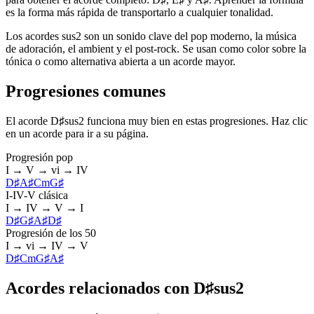
es la forma más rápida de transportarlo a cualquier tonalidad.
Los acordes sus2 son un sonido clave del pop moderno, la música
de adoración, el ambient y el post-rock. Se usan como color sobre la
tónica o como alternativa abierta a un acorde mayor.
Progresiones comunes
El acorde D♯sus2 funciona muy bien en estas progresiones. Haz clic
en un acorde para ir a su página.
Progresión pop
I → V → vi → IV
D♯
A♯
Cm
G♯
I-IV-V clásica
I → IV → V → I
D♯
G♯
A♯
D♯
Progresión de los 50
I → vi → IV → V
D♯
Cm
G♯
A♯
Acordes relacionados con D♯sus2