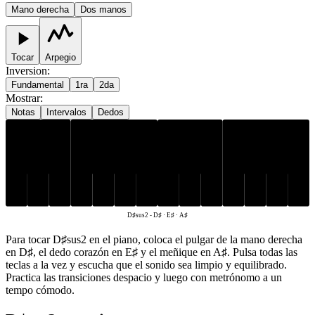
Mano derecha
Dos manos
Tocar
Arpegio
Inversion
:
Fundamental
1ra
2da
Mostrar
:
Notas
Intervalos
Dedos
D♯
A♯
E♯
D♯sus2
-
D♯ · E♯ · A♯
Para tocar D♯sus2 en el piano, coloca el pulgar de la mano derecha
en D♯, el dedo corazón en E♯ y el meñique en A♯. Pulsa todas las
teclas a la vez y escucha que el sonido sea limpio y equilibrado.
Practica las transiciones despacio y luego con metrónomo a un
tempo cómodo.