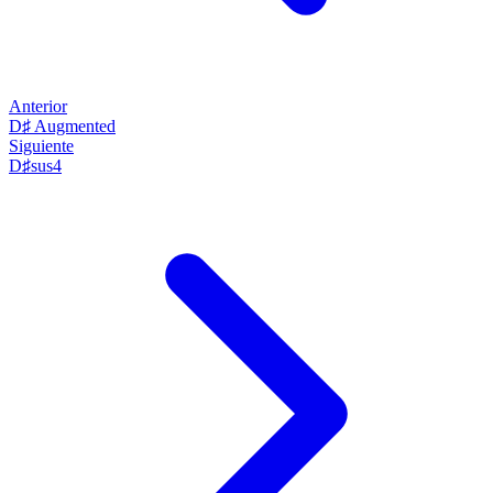
Anterior
D♯ Augmented
Siguiente
D♯sus4