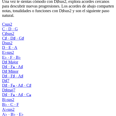
Una vez te sientas cómodo con D♯sus2, explora acordes cercanos
para descubrir nuevas progresiones. Los acordes de abajo comparten
notas, tonalidades o funciones con D♯sus2 y son el siguiente paso
natural.
Csus2
C · D · G
C♯sus2
C♯ · D♯ · G♯
Dsus2
D · E · A
E♭sus2
E♭ · F · B♭
D♯ Major
D♯ · F𝄪 · A♯
D♯ Minor
D♯ · F♯ · A♯
D♯7
D♯ · F𝄪 · A♯ · C♯
D♯maj7
D♯ · F𝄪 · A♯ · C𝄪
B♭sus2
B♭ · C · F
A♭sus2
A♭ · B♭ · E♭