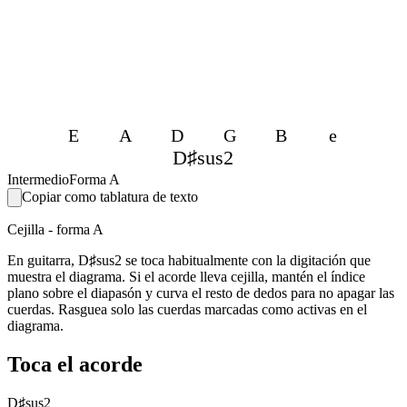
E
A
D
G
B
e
D♯sus2
Intermedio
Forma A
Copiar como tablatura de texto
Cejilla - forma A
En guitarra, D♯sus2 se toca habitualmente con la digitación que
muestra el diagrama. Si el acorde lleva cejilla, mantén el índice
plano sobre el diapasón y curva el resto de dedos para no apagar las
cuerdas. Rasguea solo las cuerdas marcadas como activas en el
diagrama.
Toca el acorde
D♯sus2