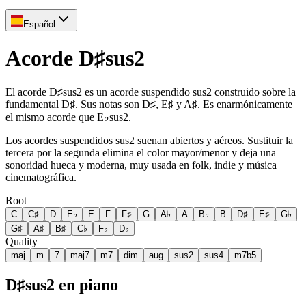
Español
Acorde D♯sus2
El acorde D♯sus2 es un acorde suspendido sus2 construido sobre la
fundamental D♯. Sus notas son D♯, E♯ y A♯. Es enarmónicamente
el mismo acorde que E♭sus2.
Los acordes suspendidos sus2 suenan abiertos y aéreos. Sustituir la
tercera por la segunda elimina el color mayor/menor y deja una
sonoridad hueca y moderna, muy usada en folk, indie y música
cinematográfica.
Root
C
C♯
D
E♭
E
F
F♯
G
A♭
A
B♭
B
D♯
E♯
G♭
G♯
A♯
B♯
C♭
F♭
D♭
Quality
maj
m
7
maj7
m7
dim
aug
sus2
sus4
m7b5
D♯sus2 en piano