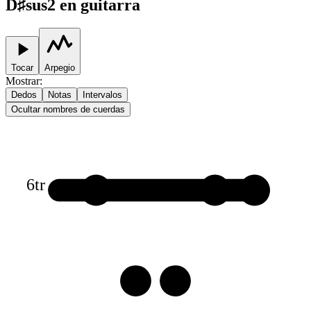
D♯sus2 en guitarra
Tocar
Arpegio
Mostrar
:
Dedos
Notas
Intervalos
Ocultar nombres de cuerdas
6
tr
1
1
1
3
3