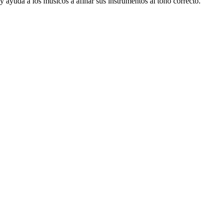
y ayuda a los músicos a afinar sus instrumentos al tono correcto.