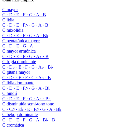
C
mayor
C · D · E · F · G · A · B
C
lidia
C · D · E · F♯ · G · A · B
C
mixolidia
C · D · E · F · G · A · B♭
C
pentatónica mayor
C · D · E · G · A
C
mayor armónica
C · D · E · F · G · A♭ · B
C
frigia dominante
C · D♭ · E · F · G · A♭ · B♭
C
gitana mayor
C · D♭ · E · F · G · A♭ · B
C
lidia dominante
C · D · E · F♯ · G · A · B♭
C
hindú
C · D · E · F · G · A♭ · B♭
C
disminuida semi-tono tono
C · C♯ · E♭ · E · F♯ · G · A · B♭
C
bebop dominante
C · D · E · F · G · A · B♭ · B
C
cromática