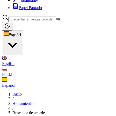
Tonalidades
Papel Pautado
⌘K
Español
English
Polski
Español
Inicio
/
Herramientas
/
Buscador de acordes