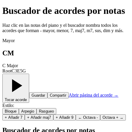
Buscador de acordes por notas
Haz clic en las notas del piano y el buscador nombra todos los
acordes que forman - mayor, menor, 7, maj7, m7, sus, dim y más.
Mayor
CM
C Major
Root
C
3
E
5
G
Abrir página del acorde
→
Guardar
Compartir
Tocar acorde
Estilo
:
Bloque
Arpegio
Rasgueo
+
Añadir 7
+
Añadir maj7
+
Añadir 9
←
Octava -
Octava +
→
Buscador de acordes por notas