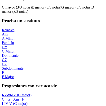
C
mayor
(
3/3 notas
)
E
menor
(
3/3 notas
)
G
mayor
(
3/3 notas
)
D
menor
(
3/3 notas
)
Prueba un sustituto
Relativo
Am
A Minor
Paralelo
Cm
C Minor
Dominante
G7
G7
Subdominante
F
F Major
Progresiones con este acorde
I-V-vi-IV (C major)
C - G - Am - F
I-IV-V (C major)