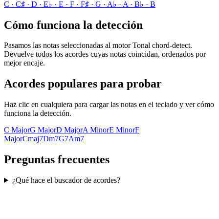
C · C♯ · D · E♭ · E · F · F♯ · G · A♭ · A · B♭ · B
Cómo funciona la detección
Pasamos las notas seleccionadas al motor Tonal chord-detect.
Devuelve todos los acordes cuyas notas coincidan, ordenados por
mejor encaje.
Acordes populares para probar
Haz clic en cualquiera para cargar las notas en el teclado y ver cómo
funciona la detección.
C Major
G Major
D Major
A Minor
E Minor
F
Major
Cmaj7
Dm7
G7
Am7
Preguntas frecuentes
¿Qué hace el buscador de acordes?