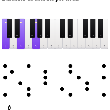
C#
D#
F#
G#
A#
C#
D#
F#
G#
A#
C
D
E
F
G
A
B
C
D
E
F
G
A
B
4
4
4
4
4
4
4
5
5
5
5
5
5
5