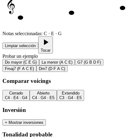
𝄞
Notas seleccionadas
:
C · E · G
Limpiar selección
Tocar
Probar un ejemplo
Do mayor (C E G)
La menor (A C E)
G7 (G B D F)
Fmaj7 (F A C E)
Dm7 (D F A C)
Comparar voicings
Cerrado
Abierto
Extendido
C4 · E4 · G4
C4 · G4 · E5
C3 · G4 · E5
Inversión
+
Mostrar inversiones
Tonalidad probable