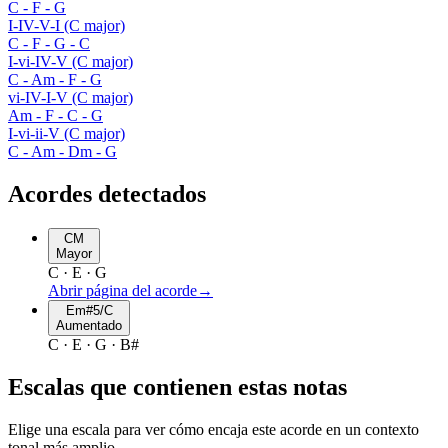
C - F - G
I-IV-V-I (C major)
C - F - G - C
I-vi-IV-V (C major)
C - Am - F - G
vi-IV-I-V (C major)
Am - F - C - G
I-vi-ii-V (C major)
C - Am - Dm - G
Acordes detectados
CM
Mayor
C · E · G
Abrir página del acorde
→
Em#5/C
Aumentado
C · E · G · B#
Escalas que contienen estas notas
Elige una escala para ver cómo encaja este acorde en un contexto
tonal más amplio.