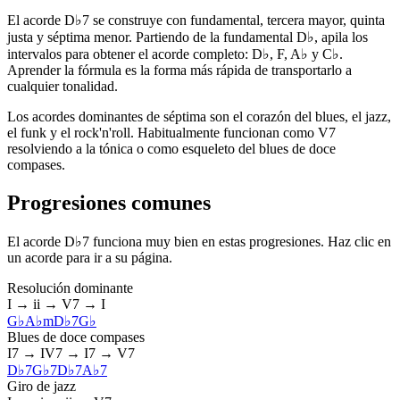
El acorde D♭7 se construye con fundamental, tercera mayor, quinta
justa y séptima menor. Partiendo de la fundamental D♭, apila los
intervalos para obtener el acorde completo: D♭, F, A♭ y C♭.
Aprender la fórmula es la forma más rápida de transportarlo a
cualquier tonalidad.
Los acordes dominantes de séptima son el corazón del blues, el jazz,
el funk y el rock'n'roll. Habitualmente funcionan como V7
resolviendo a la tónica o como esqueleto del blues de doce
compases.
Progresiones comunes
El acorde D♭7 funciona muy bien en estas progresiones. Haz clic en
un acorde para ir a su página.
Resolución dominante
I → ii → V7 → I
G♭
A♭m
D♭7
G♭
Blues de doce compases
I7 → IV7 → I7 → V7
D♭7
G♭7
D♭7
A♭7
Giro de jazz