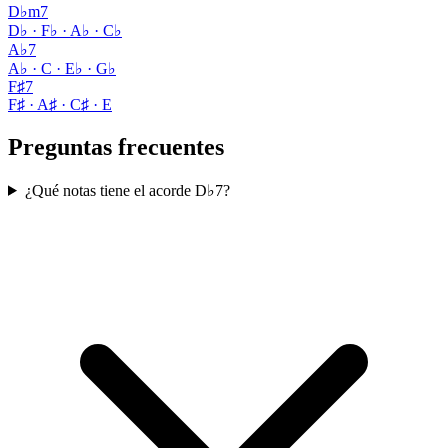
D♭m7
D♭ · F♭ · A♭ · C♭
A♭7
A♭ · C · E♭ · G♭
F♯7
F♯ · A♯ · C♯ · E
Preguntas frecuentes
¿Qué notas tiene el acorde D♭7?