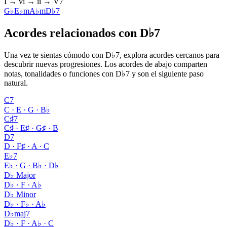
I → vi → ii → V7
G♭
E♭m
A♭m
D♭7
Acordes relacionados con D♭7
Una vez te sientas cómodo con D♭7, explora acordes cercanos para
descubrir nuevas progresiones. Los acordes de abajo comparten
notas, tonalidades o funciones con D♭7 y son el siguiente paso
natural.
C7
C · E · G · B♭
C♯7
C♯ · E♯ · G♯ · B
D7
D · F♯ · A · C
E♭7
E♭ · G · B♭ · D♭
D♭ Major
D♭ · F · A♭
D♭ Minor
D♭ · F♭ · A♭
D♭maj7
D♭ · F · A♭ · C