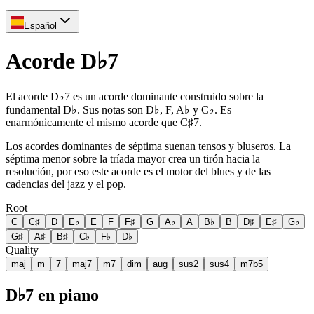
Español
Acorde D♭7
El acorde D♭7 es un acorde dominante construido sobre la
fundamental D♭. Sus notas son D♭, F, A♭ y C♭. Es
enarmónicamente el mismo acorde que C♯7.
Los acordes dominantes de séptima suenan tensos y bluseros. La
séptima menor sobre la tríada mayor crea un tirón hacia la
resolución, por eso este acorde es el motor del blues y de las
cadencias del jazz y el pop.
Root
C
C♯
D
E♭
E
F
F♯
G
A♭
A
B♭
B
D♯
E♯
G♭
G♯
A♯
B♯
C♭
F♭
D♭
Quality
maj
m
7
maj7
m7
dim
aug
sus2
sus4
m7b5
D♭7 en piano