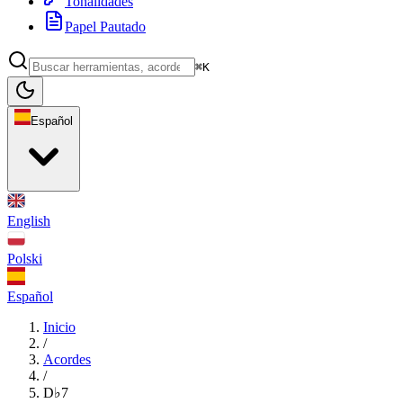
Tonalidades
Papel Pautado
⌘K
Español
English
Polski
Español
Inicio
/
Acordes
/
D♭7