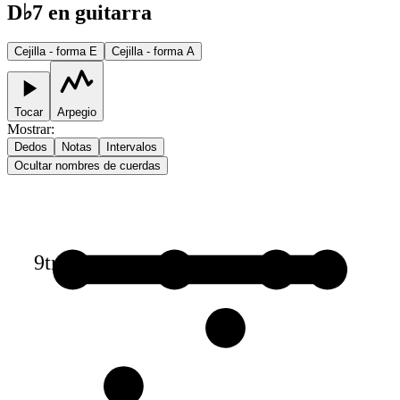
D♭7 en guitarra
Cejilla - forma E
Cejilla - forma A
Tocar
Arpegio
Mostrar
:
Dedos
Notas
Intervalos
Ocultar nombres de cuerdas
9
tr
1
1
1
1
2
3