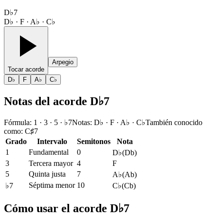
D♭7
D♭ · F · A♭ · C♭
Arpegio
Tocar acorde
D♭
F
A♭
C♭
Notas del acorde D♭7
Fórmula
:
1 · 3 · 5 · ♭7
Notas
:
D♭ · F · A♭ · C♭
También conocido
como
:
C♯7
Grado
Intervalo
Semitonos
Nota
1
Fundamental
0
D♭
(
Db
)
3
Tercera mayor
4
F
5
Quinta justa
7
A♭
(
Ab
)
Séptima menor
10
♭7
C♭
(
Cb
)
Cómo usar el acorde D♭7