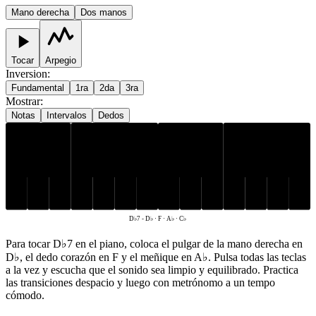
Mano derecha
Dos manos
Tocar
Arpegio
Inversion
:
Fundamental
1ra
2da
3ra
Mostrar
:
Notas
Intervalos
Dedos
D♭
A♭
F
C♭
D♭7
-
D♭ · F · A♭ · C♭
Para tocar D♭7 en el piano, coloca el pulgar de la mano derecha en
D♭, el dedo corazón en F y el meñique en A♭. Pulsa todas las teclas
a la vez y escucha que el sonido sea limpio y equilibrado. Practica
las transiciones despacio y luego con metrónomo a un tempo
cómodo.