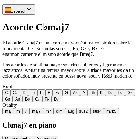
Español
Acorde C♭maj7
El acorde C♭maj7 es un acorde mayor séptima construido sobre la
fundamental C♭. Sus notas son C♭, E♭, G♭ y B♭. Es
enarmónicamente el mismo acorde que Bmaj7.
Los acordes de séptima mayor son ricos, abiertos y ligeramente
jazzísticos. Apilar una tercera mayor sobre la tríada mayor les da un
color soñador, muy presente en bossa nova, soul y R&B moderno.
Root
C
C♯
D
E♭
E
F
F♯
G
A♭
A
B♭
B
D♯
E♯
G♭
G♯
A♯
B♯
C♭
F♭
D♭
Quality
maj
m
7
maj7
m7
dim
aug
sus2
sus4
m7b5
C♭maj7 en piano
Mano derecha
Dos manos