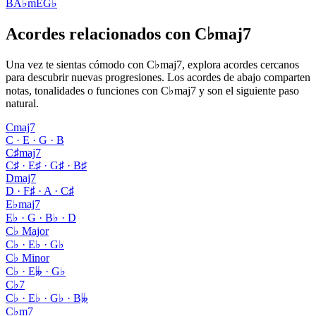
B
A♭m
E
G♭
Acordes relacionados con C♭maj7
Una vez te sientas cómodo con C♭maj7, explora acordes cercanos
para descubrir nuevas progresiones. Los acordes de abajo comparten
notas, tonalidades o funciones con C♭maj7 y son el siguiente paso
natural.
Cmaj7
C · E · G · B
C♯maj7
C♯ · E♯ · G♯ · B♯
Dmaj7
D · F♯ · A · C♯
E♭maj7
E♭ · G · B♭ · D
C♭ Major
C♭ · E♭ · G♭
C♭ Minor
C♭ · E𝄫 · G♭
C♭7
C♭ · E♭ · G♭ · B𝄫
C♭m7