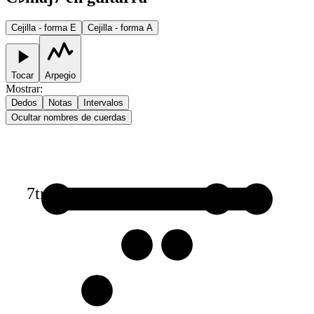
Cejilla - forma E
Cejilla - forma A
Tocar
Arpegio
Mostrar
:
Dedos
Notas
Intervalos
Ocultar nombres de cuerdas
7
tr
1
1
1
2
2
3