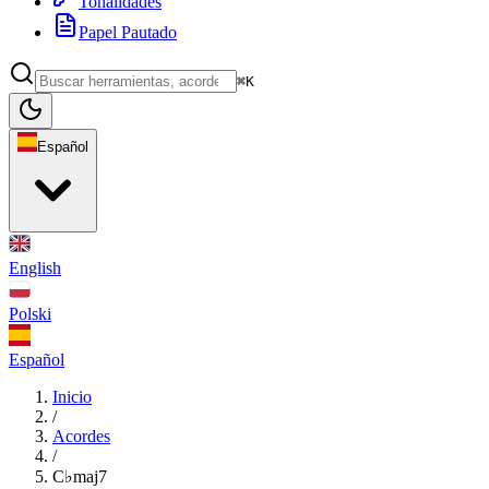
Tonalidades
Papel Pautado
⌘K
Español
English
Polski
Español
Inicio
/
Acordes
/
C♭maj7