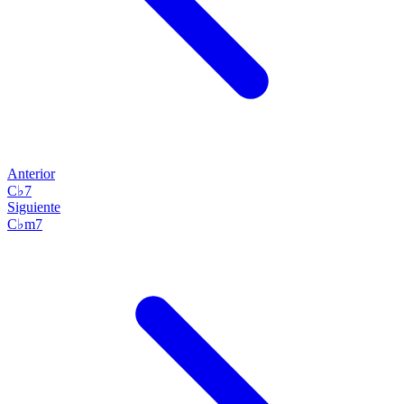
Anterior
C♭7
Siguiente
C♭m7