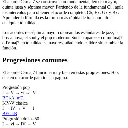
El acorde C♭maj7 se construye con fundamental, tercera mayor,
quinta justa y séptima mayor. Partiendo de la fundamental C♭, apila
los intervalos para obtener el acorde completo: C♭, E♭, G♭ y B♭.
Aprender la fórmula es la forma más rápida de transportarlo a
cualquier tonalidad.
Los acordes de séptima mayor colorean los estándares de jazz, la
bossa nova, el soul y el pop moderno. Suelen aparecer como Imaj7
o IVmaj7 en tonalidades mayores, añadiendo calidez sin cambiar la
función.
Progresiones comunes
El acorde C♭maj7 funciona muy bien en estas progresiones. Haz
clic en un acorde para ir a su página.
Progresión pop
I → V → vi → IV
B
G♭
A♭m
E
I-IV-V clásica
I → IV → V → I
B
E
G♭
B
Progresión de los 50
I → vi → IV → V