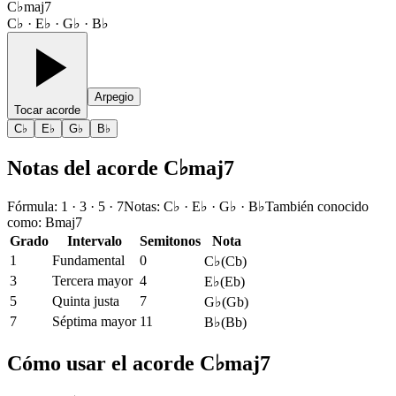
C♭maj7
C♭ · E♭ · G♭ · B♭
Arpegio
Tocar acorde
C♭
E♭
G♭
B♭
Notas del acorde C♭maj7
Fórmula
:
1 · 3 · 5 · 7
Notas
:
C♭ · E♭ · G♭ · B♭
También conocido
como
:
Bmaj7
Grado
Intervalo
Semitonos
Nota
1
Fundamental
0
C♭
(
Cb
)
3
Tercera mayor
4
E♭
(
Eb
)
5
Quinta justa
7
G♭
(
Gb
)
7
Séptima mayor
11
B♭
(
Bb
)
Cómo usar el acorde C♭maj7