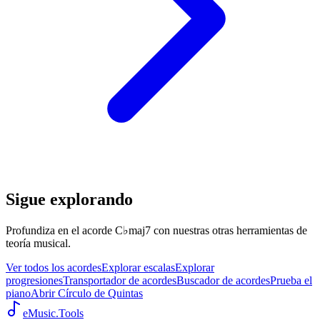
Sigue explorando
Profundiza en el acorde C♭maj7 con nuestras otras herramientas de
teoría musical.
Ver todos los acordes
Explorar escalas
Explorar
progresiones
Transportador de acordes
Buscador de acordes
Prueba el
piano
Abrir Círculo de Quintas
eMusic.Tools