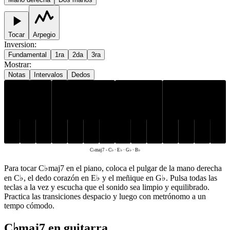
Tocar
Arpegio
Inversion
:
Fundamental
1ra
2da
3ra
Mostrar
:
Notas
Intervalos
Dedos
E♭
G♭
B♭
C♭
C♭maj7
-
C♭ · E♭ · G♭ · B♭
Para tocar C♭maj7 en el piano, coloca el pulgar de la mano derecha
en C♭, el dedo corazón en E♭ y el meñique en G♭. Pulsa todas las
teclas a la vez y escucha que el sonido sea limpio y equilibrado.
Practica las transiciones despacio y luego con metrónomo a un
tempo cómodo.
C♭maj7 en guitarra