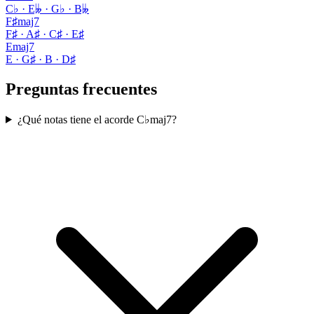
C♭ · E𝄫 · G♭ · B𝄫
F♯maj7
F♯ · A♯ · C♯ · E♯
Emaj7
E · G♯ · B · D♯
Preguntas frecuentes
¿Qué notas tiene el acorde C♭maj7?