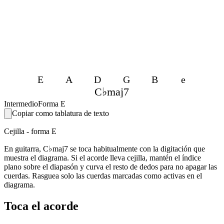
E
A
D
G
B
e
C♭maj7
Intermedio
Forma E
Copiar como tablatura de texto
Cejilla - forma E
En guitarra, C♭maj7 se toca habitualmente con la digitación que
muestra el diagrama. Si el acorde lleva cejilla, mantén el índice
plano sobre el diapasón y curva el resto de dedos para no apagar las
cuerdas. Rasguea solo las cuerdas marcadas como activas en el
diagrama.
Toca el acorde