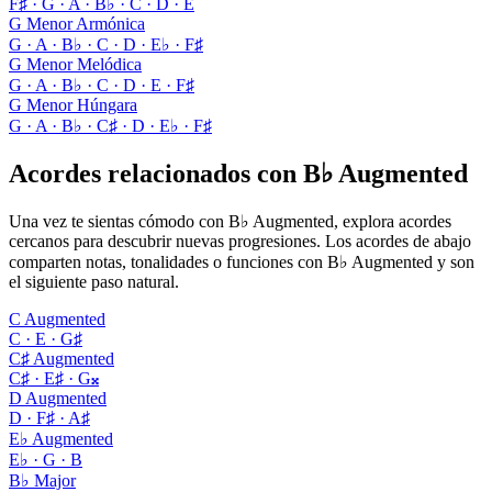
F♯ · G · A · B♭ · C · D · E
G Menor Armónica
G · A · B♭ · C · D · E♭ · F♯
G Menor Melódica
G · A · B♭ · C · D · E · F♯
G Menor Húngara
G · A · B♭ · C♯ · D · E♭ · F♯
Acordes relacionados con B♭ Augmented
Una vez te sientas cómodo con B♭ Augmented, explora acordes
cercanos para descubrir nuevas progresiones. Los acordes de abajo
comparten notas, tonalidades o funciones con B♭ Augmented y son
el siguiente paso natural.
C Augmented
C · E · G♯
C♯ Augmented
C♯ · E♯ · G𝄪
D Augmented
D · F♯ · A♯
E♭ Augmented
E♭ · G · B
B♭ Major