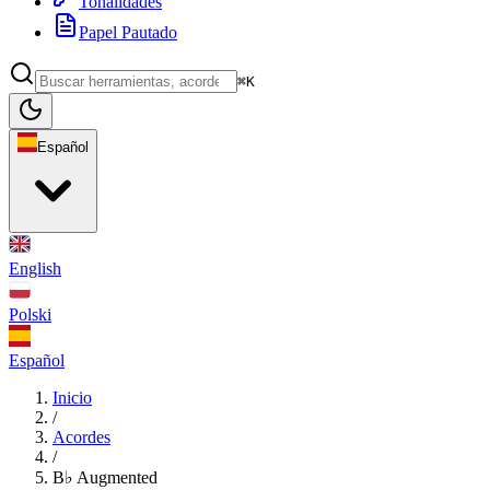
Tonalidades
Papel Pautado
⌘K
Español
English
Polski
Español
Inicio
/
Acordes
/
B♭ Augmented