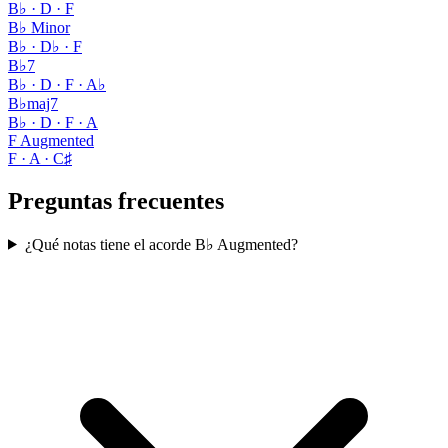
B♭ · D · F
B♭ Minor
B♭ · D♭ · F
B♭7
B♭ · D · F · A♭
B♭maj7
B♭ · D · F · A
F Augmented
F · A · C♯
Preguntas frecuentes
¿Qué notas tiene el acorde B♭ Augmented?