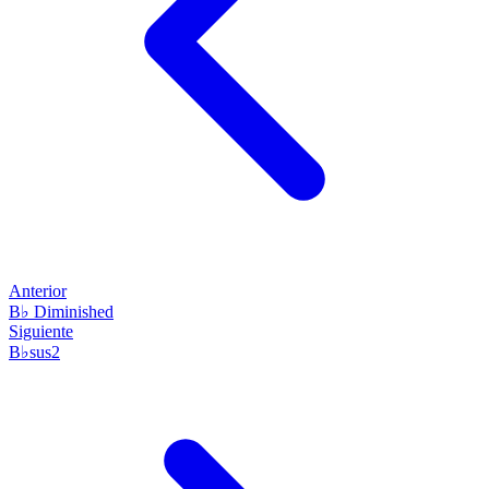
Anterior
B♭ Diminished
Siguiente
B♭sus2