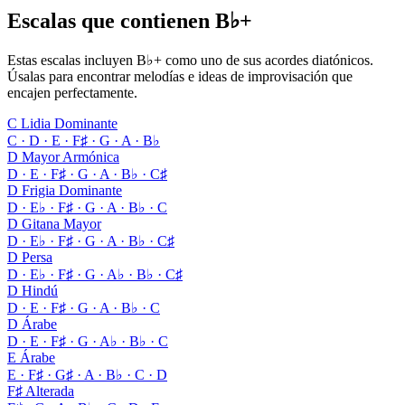
Escalas que contienen B♭+
Estas escalas incluyen B♭+ como uno de sus acordes diatónicos.
Úsalas para encontrar melodías e ideas de improvisación que
encajen perfectamente.
C Lidia Dominante
C · D · E · F♯ · G · A · B♭
D Mayor Armónica
D · E · F♯ · G · A · B♭ · C♯
D Frigia Dominante
D · E♭ · F♯ · G · A · B♭ · C
D Gitana Mayor
D · E♭ · F♯ · G · A · B♭ · C♯
D Persa
D · E♭ · F♯ · G · A♭ · B♭ · C♯
D Hindú
D · E · F♯ · G · A · B♭ · C
D Árabe
D · E · F♯ · G · A♭ · B♭ · C
E Árabe
E · F♯ · G♯ · A · B♭ · C · D
F♯ Alterada