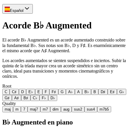
Español
Acorde B♭ Augmented
El acorde B♭ Augmented es un acorde aumentado construido sobre
la fundamental B♭. Sus notas son B♭, D y F♯. Es enarmónicamente
el mismo acorde que A♯ Augmented.
Los acordes aumentados se sienten suspendidos e inciertos. Subir la
quinta de la tríada mayor crea un acorde simétrico sin un centro
claro, ideal para transiciones y momentos cinematográficos y
oníricos.
Root
C
C♯
D
E♭
E
F
F♯
G
A♭
A
B♭
B
D♯
E♯
G♭
G♯
A♯
B♯
C♭
F♭
D♭
Quality
maj
m
7
maj7
m7
dim
aug
sus2
sus4
m7b5
B♭ Augmented en piano