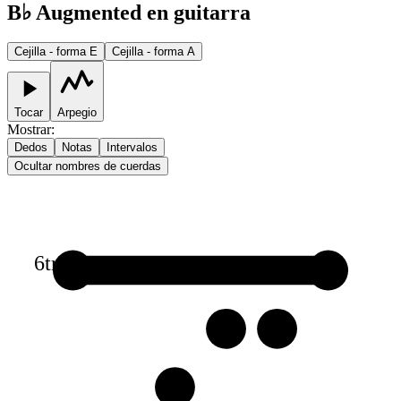
B♭ Augmented en guitarra
Cejilla - forma E
Cejilla - forma A
Tocar
Arpegio
Mostrar
:
Dedos
Notas
Intervalos
Ocultar nombres de cuerdas
6
tr
1
1
2
2
3