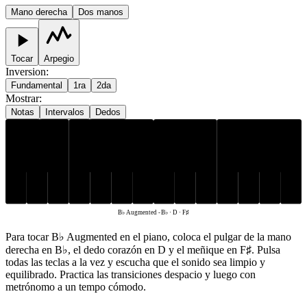
Mano derecha
Dos manos
Tocar
Arpegio
Inversion
:
Fundamental
1ra
2da
Mostrar
:
Notas
Intervalos
Dedos
B♭
F♯
D
B♭ Augmented
-
B♭ · D · F♯
Para tocar B♭ Augmented en el piano, coloca el pulgar de la mano
derecha en B♭, el dedo corazón en D y el meñique en F♯. Pulsa
todas las teclas a la vez y escucha que el sonido sea limpio y
equilibrado. Practica las transiciones despacio y luego con
metrónomo a un tempo cómodo.