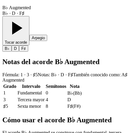
B♭ Augmented
B♭ · D · F♯
Arpegio
Tocar acorde
B♭
D
F♯
Notas del acorde B♭ Augmented
Fórmula
:
1 · 3 · ♯5
Notas
:
B♭ · D · F♯
También conocido como
:
A♯
Augmented
Grado
Intervalo
Semitonos
Nota
1
Fundamental
0
B♭
(
Bb
)
3
Tercera mayor
4
D
♯5
Sexta menor
8
F♯
(
F#
)
Cómo usar el acorde B♭ Augmented
El acorde B♭ Augmented se construye con fundamental, tercera