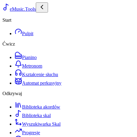
eMusic.Tools
Start
Pulpit
Ćwicz
Pianino
Metronom
Kształcenie słuchu
Automat perkusyjny
Odkrywaj
Biblioteka akordów
Biblioteka skal
Wyszukiwarka Skal
Progresje