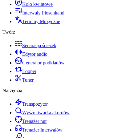
Koło kwintowe
Interwały Piosenkami
Terminy Muzyczne
Twórz
Separacja ścieżek
Edytor audio
Generator podkładów
Looper
Tuner
Narzędzia
Transpozytor
Wyszukiwarka akordów
Trenażer nut
Trenażer Interwałów