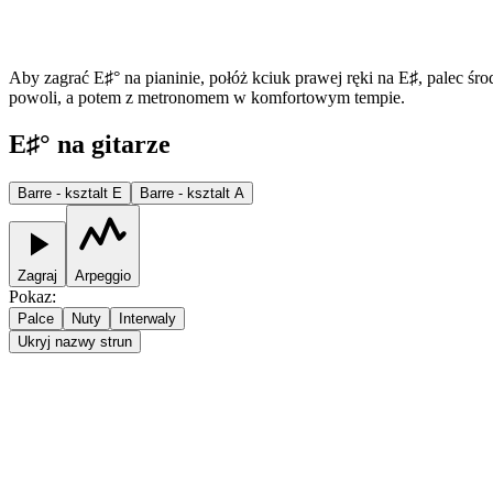
Aby zagrać E♯° na pianinie, połóż kciuk prawej ręki na E♯, palec śro
powoli, a potem z metronomem w komfortowym tempie.
E♯° na gitarze
Barre - ksztalt E
Barre - ksztalt A
Zagraj
Arpeggio
Pokaz
:
Palce
Nuty
Interwaly
Ukryj nazwy strun