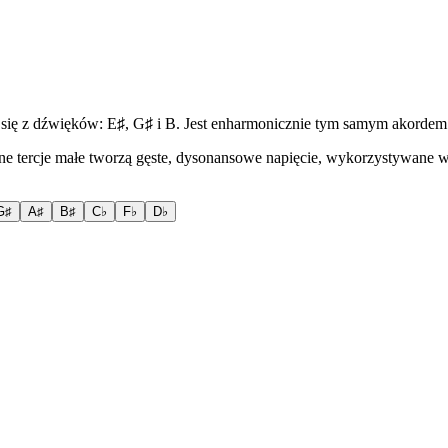
się z dźwięków: E♯, G♯ i B. Jest enharmonicznie tym samym akordem 
one tercje małe tworzą gęste, dysonansowe napięcie, wykorzystywane w
G♯
A♯
B♯
C♭
F♭
D♭