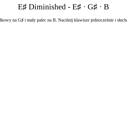
E♯ Diminished
-
E♯ · G♯ · B
dkowy na G♯ i mały palec na B. Naciśnij klawisze jednocześnie i słuch