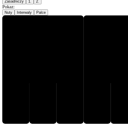
Zasadniczy
1.
2.
Pokaz
:
Nuty
Interwaly
Palce
E♯