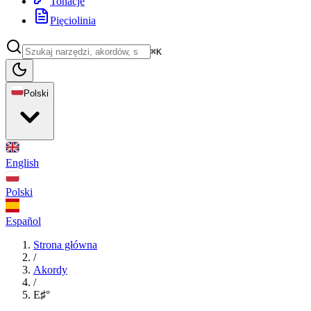
Tonacje
Pięciolinia
⌘K
Polski
English
Polski
Español
Strona główna
/
Akordy
/
E♯°