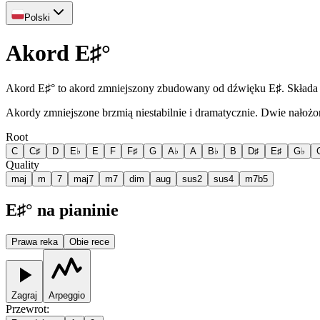
Polski
Akord E♯°
Akord E♯° to akord zmniejszony zbudowany od dźwięku E♯. Składa 
Akordy zmniejszone brzmią niestabilnie i dramatycznie. Dwie nałoż
Root
C
C♯
D
E♭
E
F
F♯
G
A♭
A
B♭
B
D♯
E♯
G♭
Quality
maj
m
7
maj7
m7
dim
aug
sus2
sus4
m7b5
E♯° na pianinie
Prawa reka
Obie rece
Zagraj
Arpeggio
Przewrot
: