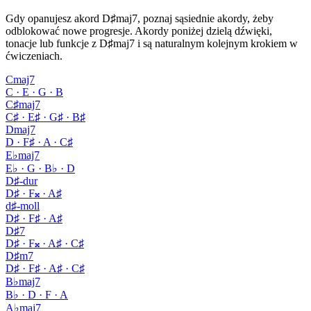
Gdy opanujesz akord D♯maj7, poznaj sąsiednie akordy, żeby
odblokować nowe progresje. Akordy poniżej dzielą dźwięki,
tonacje lub funkcje z D♯maj7 i są naturalnym kolejnym krokiem w
ćwiczeniach.
Cmaj7
C · E · G · B
C♯maj7
C♯ · E♯ · G♯ · B♯
Dmaj7
D · F♯ · A · C♯
E♭maj7
E♭ · G · B♭ · D
D♯-dur
D♯ · F𝄪 · A♯
d♯-moll
D♯ · F♯ · A♯
D♯7
D♯ · F𝄪 · A♯ · C♯
D♯m7
D♯ · F♯ · A♯ · C♯
B♭maj7
B♭ · D · F · A
A♭maj7