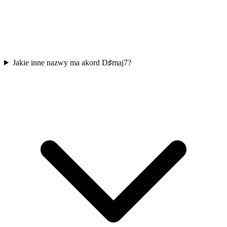
Jakie inne nazwy ma akord D♯maj7?