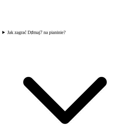
Jak zagrać D♯maj7 na pianinie?