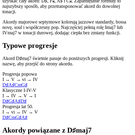
uzyskać cały akord: D♯, F𝄪, A♯ i C𝄪. Zapamiętanie formuły to
najszybszy sposób, aby przetransponować akord do dowolnej
tonacji.
Akordy majorowe septymowe kolorują jazzowe standardy, bossa
novę, soul i współczesny pop. Najczęściej pełnią rolę Imaj7 lub
IVmaj7 w tonacji durowej, dodając ciepła bez zmiany funkcji.
Typowe progresje
Akord D♯maj7 świetnie pasuje do poniższych progresji. Kliknij
nazwę, aby przejść do strony akordu.
Progresja popowa
I → V → vi → IV
D♯
A♯
Cm
G♯
Klasyczne I-IV-V
I → IV → V → I
D♯
G♯
A♯
D♯
Progresja lat 50.
I → vi → IV → V
D♯
Cm
G♯
A♯
Akordy powiązane z D♯maj7