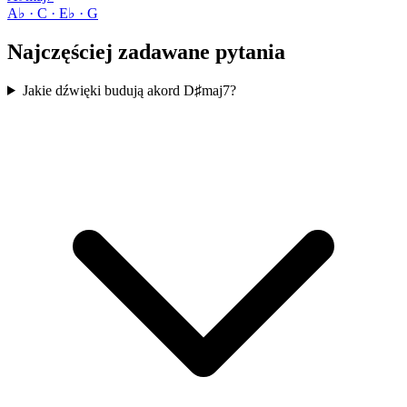
A♭ · C · E♭ · G
Najczęściej zadawane pytania
Jakie dźwięki budują akord D♯maj7?