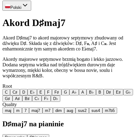
Polski
Akord D♯maj7
Akord D♯maj7 to akord majorowy septymowy zbudowany od
dźwięku D♯. Składa się z dźwięków: D♯, F𝄪, A♯ i C𝄪. Jest
enharmonicznie tym samym akordem co E♭maj7.
Akordy majorowe septymowe brzmią bogato i lekko jazzowo.
Dodana septyma wielka nad trójdźwiękiem durowym daje
wymarzony, miękki kolor, obecny w bossa novie, soulu i
współczesnym R&B.
Root
C
C♯
D
E♭
E
F
F♯
G
A♭
A
B♭
B
D♯
E♯
G♭
G♯
A♯
B♯
C♭
F♭
D♭
Quality
maj
m
7
maj7
m7
dim
aug
sus2
sus4
m7b5
D♯maj7 na pianinie