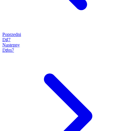
Poprzedni
D♯7
Nastepny
D♯m7