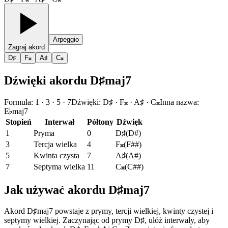
Arpeggio
Zagraj akord
D♯
F𝄪
A♯
C𝄪
Dźwięki akordu D♯maj7
Formuła
:
1 · 3 · 5 · 7
Dźwięki
:
D♯ · F𝄪 · A♯ · C𝄪
Inna nazwa
:
E♭maj7
Stopień
Interwał
Półtony
Dźwięk
1
Pryma
0
D♯
(
D#
)
3
Tercja wielka
4
F𝄪
(
F##
)
5
Kwinta czysta
7
A♯
(
A#
)
7
Septyma wielka
11
C𝄪
(
C##
)
Jak używać akordu D♯maj7
Akord D♯maj7 powstaje z prymy, tercji wielkiej, kwinty czystej i
septymy wielkiej. Zaczynając od prymy D♯, ułóż interwały, aby