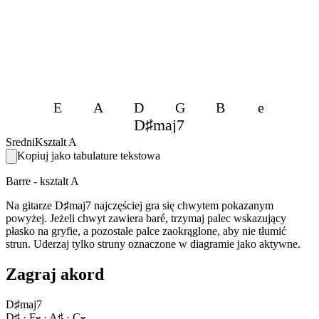
E
A
D
G
B
e
D♯maj7
Sredni
Ksztalt A
Kopiuj jako tabulature tekstowa
Barre - ksztalt A
Na gitarze D♯maj7 najczęściej gra się chwytem pokazanym
powyżej. Jeżeli chwyt zawiera baré, trzymaj palec wskazujący
płasko na gryfie, a pozostałe palce zaokrąglone, aby nie tłumić
strun. Uderzaj tylko struny oznaczone w diagramie jako aktywne.
Zagraj akord
D♯maj7
D♯ · F𝄪 · A♯ · C𝄪