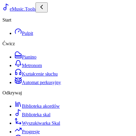
eMusic.Tools
Start
Pulpit
Ćwicz
Pianino
Metronom
Kształcenie słuchu
Automat perkusyjny
Odkrywaj
Biblioteka akordów
Biblioteka skal
Wyszukiwarka Skal
Progresje