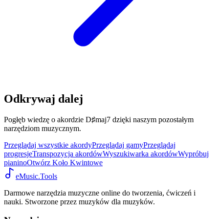
Odkrywaj dalej
Pogłęb wiedzę o akordzie D♯maj7 dzięki naszym pozostałym
narzędziom muzycznym.
Przeglądaj wszystkie akordy
Przeglądaj gamy
Przeglądaj
progresje
Transpozycja akordów
Wyszukiwarka akordów
Wypróbuj
pianino
Otwórz Koło Kwintowe
eMusic.Tools
Darmowe narzędzia muzyczne online do tworzenia, ćwiczeń i
nauki. Stworzone przez muzyków dla muzyków.