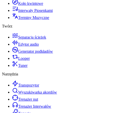
Koło kwintowe
Interwały Piosenkami
Terminy Muzyczne
Twórz
Separacja ścieżek
Edytor audio
Generator podkładów
Looper
Tuner
Narzędzia
Transpozytor
Wyszukiwarka akordów
Trenażer nut
Trenażer Interwałów