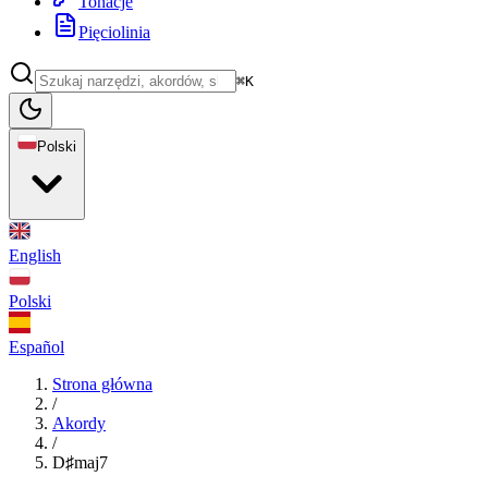
Tonacje
Pięciolinia
⌘K
Polski
English
Polski
Español
Strona główna
/
Akordy
/
D♯maj7