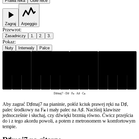
Prawa reka
Obie rece
Zagraj
Arpeggio
Przewrot
:
Zasadniczy
1.
2.
3.
Pokaz
:
Nuty
Interwaly
Palce
D♯
A♯
F𝄪
C𝄪
D♯maj7
-
D♯ · F𝄪 · A♯ · C𝄪
Aby zagrać D♯maj7 na pianinie, połóż kciuk prawej ręki na D♯,
palec środkowy na F𝄪 i mały palec na A♯. Naciśnij klawisze
jednocześnie i słuchaj, czy dźwięki brzmią równo. Ćwicz przejścia
do i z tego akordu powoli, a potem z metronomem w komfortowym
tempie.