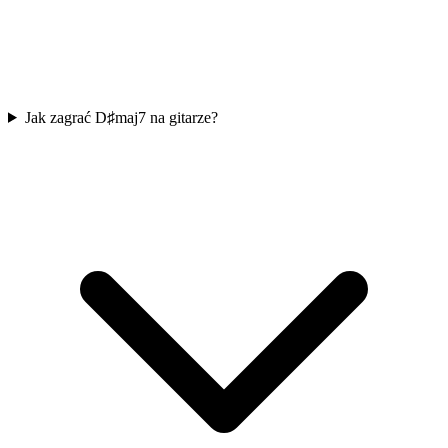
Jak zagrać D♯maj7 na gitarze?