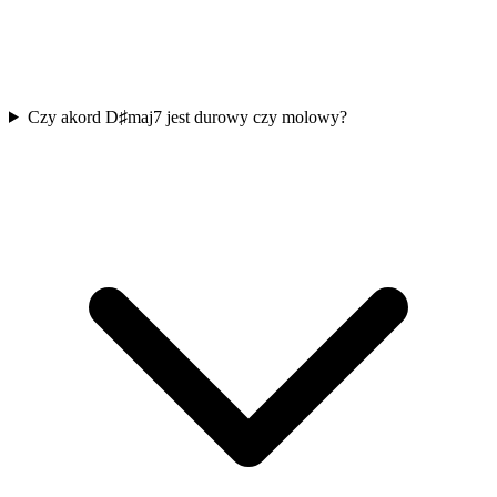
Czy akord D♯maj7 jest durowy czy molowy?