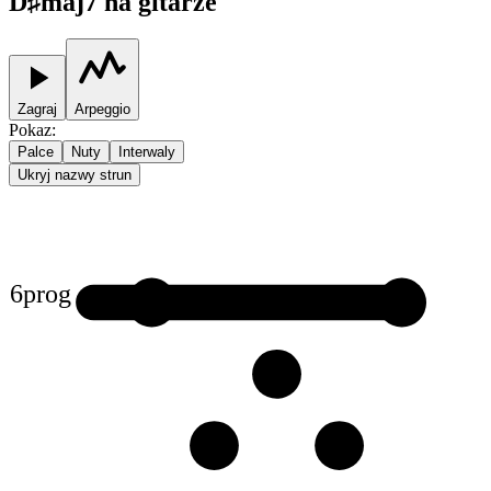
D♯maj7 na gitarze
Zagraj
Arpeggio
Pokaz
:
Palce
Nuty
Interwaly
Ukryj nazwy strun
6
prog
1
1
2
3
3