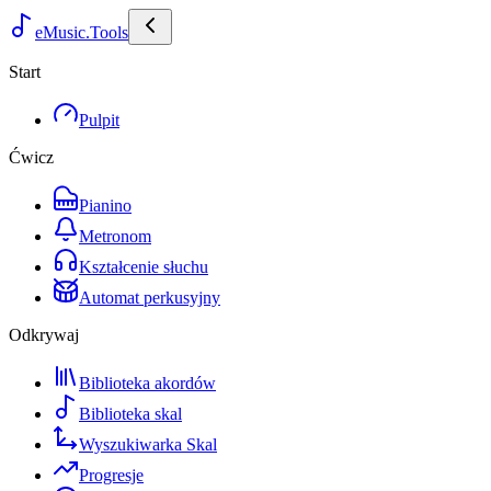
eMusic.Tools
Start
Pulpit
Ćwicz
Pianino
Metronom
Kształcenie słuchu
Automat perkusyjny
Odkrywaj
Biblioteka akordów
Biblioteka skal
Wyszukiwarka Skal
Progresje