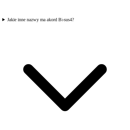
Jakie inne nazwy ma akord B♭sus4?