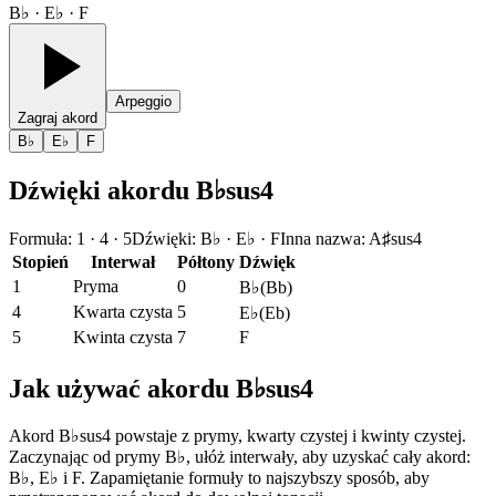
B♭ · E♭ · F
Arpeggio
Zagraj akord
B♭
E♭
F
Dźwięki akordu B♭sus4
Formuła
:
1 · 4 · 5
Dźwięki
:
B♭ · E♭ · F
Inna nazwa
:
A♯sus4
Stopień
Interwał
Półtony
Dźwięk
1
Pryma
0
B♭
(
Bb
)
4
Kwarta czysta
5
E♭
(
Eb
)
5
Kwinta czysta
7
F
Jak używać akordu B♭sus4
Akord B♭sus4 powstaje z prymy, kwarty czystej i kwinty czystej.
Zaczynając od prymy B♭, ułóż interwały, aby uzyskać cały akord:
B♭, E♭ i F. Zapamiętanie formuły to najszybszy sposób, aby