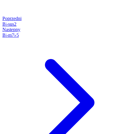
Poprzedni
B♭sus2
Nastepny
B♭m7♭5