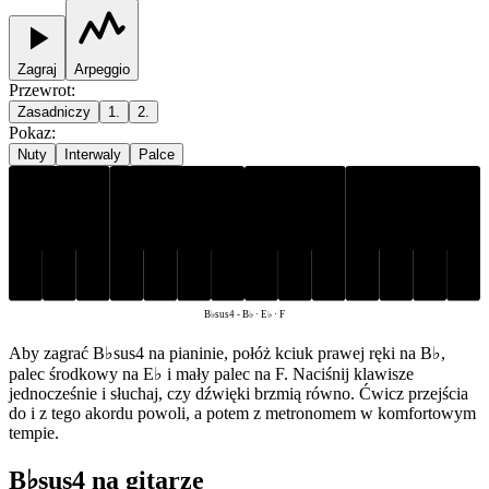
Zagraj
Arpeggio
Przewrot
:
Zasadniczy
1.
2.
Pokaz
:
Nuty
Interwaly
Palce
B♭
E♭
F
B♭sus4
-
B♭ · E♭ · F
Aby zagrać B♭sus4 na pianinie, połóż kciuk prawej ręki na B♭,
palec środkowy na E♭ i mały palec na F. Naciśnij klawisze
jednocześnie i słuchaj, czy dźwięki brzmią równo. Ćwicz przejścia
do i z tego akordu powoli, a potem z metronomem w komfortowym
tempie.
B♭sus4 na gitarze