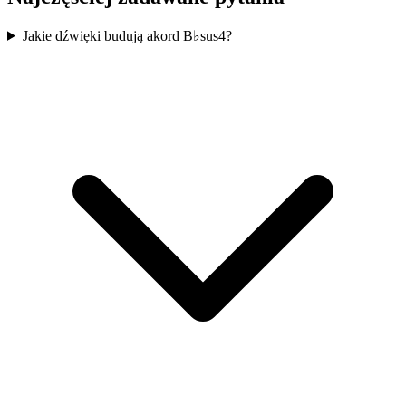
Jakie dźwięki budują akord B♭sus4?