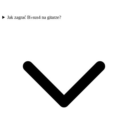
Jak zagrać B♭sus4 na gitarze?