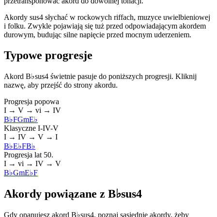
przetransponować akord do dowolnej tonacji.
Akordy sus4 słychać w rockowych riffach, muzyce uwielbieniowej
i folku. Zwykle pojawiają się tuż przed odpowiadającym akordem
durowym, budując silne napięcie przed mocnym uderzeniem.
Typowe progresje
Akord B♭sus4 świetnie pasuje do poniższych progresji. Kliknij
nazwę, aby przejść do strony akordu.
Progresja popowa
I → V → vi → IV
B♭
F
Gm
E♭
Klasyczne I-IV-V
I → IV → V → I
B♭
E♭
F
B♭
Progresja lat 50.
I → vi → IV → V
B♭
Gm
E♭
F
Akordy powiązane z B♭sus4
Gdy opanujesz akord B♭sus4, poznaj sąsiednie akordy, żeby