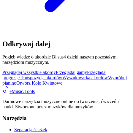
Odkrywaj dalej
Pogłęb wiedzę o akordzie B♭sus4 dzięki naszym pozostałym
narzędziom muzycznym.
Przeglądaj wszystkie akordy
Przeglądaj gamy
Przeglądaj
progresje
Transpozycja akordów
Wyszukiwarka akordów
Wypróbuj
pianino
Otwórz Koło Kwintowe
eMusic.Tools
Darmowe narzędzia muzyczne online do tworzenia, ćwiczeń i
nauki. Stworzone przez muzyków dla muzyków.
Narzędzia
Separacja ścieżek