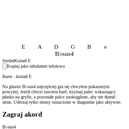
E
A
D
G
B
e
B♭sus4
Sredni
Ksztalt E
Kopiuj jako tabulature tekstowa
Barre - ksztalt E
Na gitarze B♭sus4 najczęściej gra się chwytem pokazanym
powyżej. Jeżeli chwyt zawiera baré, trzymaj palec wskazujący
płasko na gryfie, a pozostałe palce zaokrąglone, aby nie tłumić
strun. Uderzaj tylko struny oznaczone w diagramie jako aktywne.
Zagraj akord
B♭sus4