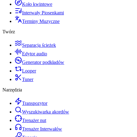
Koło kwintowe
Interwały Piosenkami
Terminy Muzyczne
Twórz
Separacja ścieżek
Edytor audio
Generator podkładów
Looper
Tuner
Narzędzia
Transpozytor
Wyszukiwarka akordów
Trenażer nut
Trenażer Interwałów