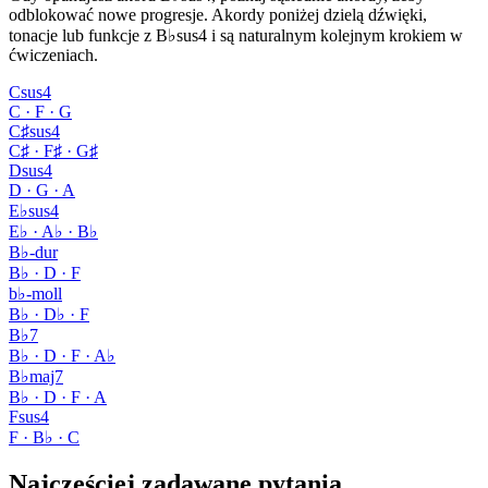
odblokować nowe progresje. Akordy poniżej dzielą dźwięki,
tonacje lub funkcje z B♭sus4 i są naturalnym kolejnym krokiem w
ćwiczeniach.
Csus4
C · F · G
C♯sus4
C♯ · F♯ · G♯
Dsus4
D · G · A
E♭sus4
E♭ · A♭ · B♭
B♭-dur
B♭ · D · F
b♭-moll
B♭ · D♭ · F
B♭7
B♭ · D · F · A♭
B♭maj7
B♭ · D · F · A
Fsus4
F · B♭ · C
Najczęściej zadawane pytania