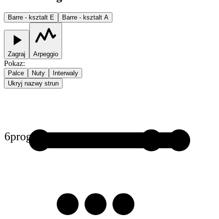
Barre - ksztalt E
Barre - ksztalt A
Zagraj
Arpeggio
Pokaz
:
Palce
Nuty
Interwaly
Ukryj nazwy strun
6
prog
1
1
1
3
3
3