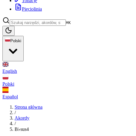
Tonacje
Pięciolinia
⌘K
Polski
English
Polski
Español
Strona główna
/
Akordy
/
B♭sus4