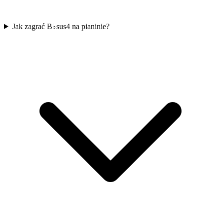
Jak zagrać B♭sus4 na pianinie?