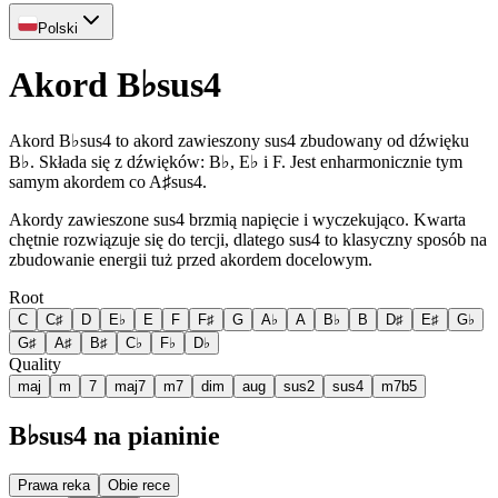
Polski
Akord B♭sus4
Akord B♭sus4 to akord zawieszony sus4 zbudowany od dźwięku
B♭. Składa się z dźwięków: B♭, E♭ i F. Jest enharmonicznie tym
samym akordem co A♯sus4.
Akordy zawieszone sus4 brzmią napięcie i wyczekująco. Kwarta
chętnie rozwiązuje się do tercji, dlatego sus4 to klasyczny sposób na
zbudowanie energii tuż przed akordem docelowym.
Root
C
C♯
D
E♭
E
F
F♯
G
A♭
A
B♭
B
D♯
E♯
G♭
G♯
A♯
B♯
C♭
F♭
D♭
Quality
maj
m
7
maj7
m7
dim
aug
sus2
sus4
m7b5
B♭sus4 na pianinie
Prawa reka
Obie rece