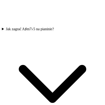
Jak zagrać A♯m7♭5 na pianinie?