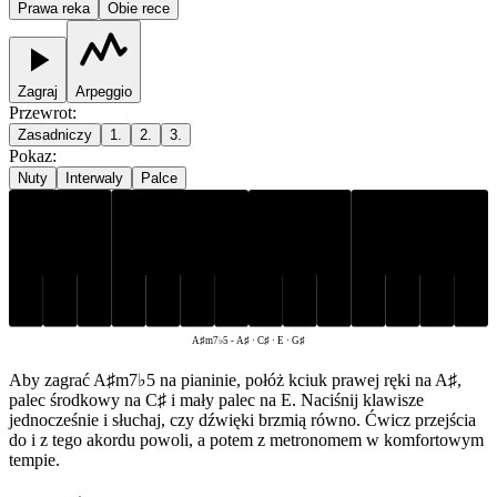
Prawa reka
Obie rece
Zagraj
Arpeggio
Przewrot
:
Zasadniczy
1.
2.
3.
Pokaz
:
Nuty
Interwaly
Palce
A♯
C♯
G♯
E
A♯m7♭5
-
A♯ · C♯ · E · G♯
Aby zagrać A♯m7♭5 na pianinie, połóż kciuk prawej ręki na A♯,
palec środkowy na C♯ i mały palec na E. Naciśnij klawisze
jednocześnie i słuchaj, czy dźwięki brzmią równo. Ćwicz przejścia
do i z tego akordu powoli, a potem z metronomem w komfortowym
tempie.