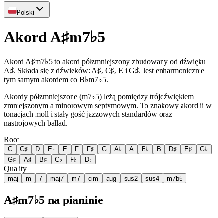
Polski
Akord A♯m7♭5
Akord A♯m7♭5 to akord półzmniejszony zbudowany od dźwięku
A♯. Składa się z dźwięków: A♯, C♯, E i G♯. Jest enharmonicznie
tym samym akordem co B♭m7♭5.
Akordy półzmniejszone (m7♭5) leżą pomiędzy trójdźwiękiem
zmniejszonym a minorowym septymowym. To znakowy akord ii w
tonacjach moll i stały gość jazzowych standardów oraz
nastrojowych ballad.
Root
C
C♯
D
E♭
E
F
F♯
G
A♭
A
B♭
B
D♯
E♯
G♭
G♯
A♯
B♯
C♭
F♭
D♭
Quality
maj
m
7
maj7
m7
dim
aug
sus2
sus4
m7b5
A♯m7♭5 na pianinie