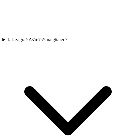
Jak zagrać A♯m7♭5 na gitarze?