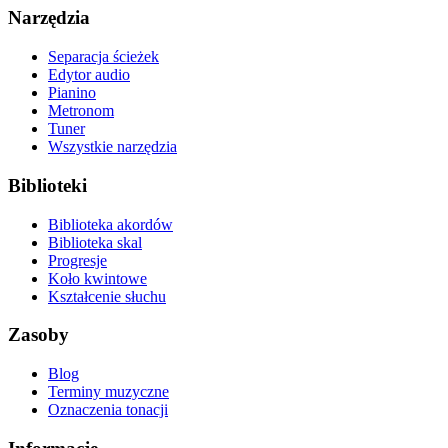
Narzędzia
Separacja ścieżek
Edytor audio
Pianino
Metronom
Tuner
Wszystkie narzędzia
Biblioteki
Biblioteka akordów
Biblioteka skal
Progresje
Koło kwintowe
Kształcenie słuchu
Zasoby
Blog
Terminy muzyczne
Oznaczenia tonacji