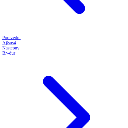
Poprzedni
A♯sus4
Nastepny
B♯-dur