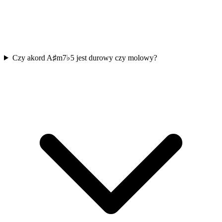
Czy akord A♯m7♭5 jest durowy czy molowy?