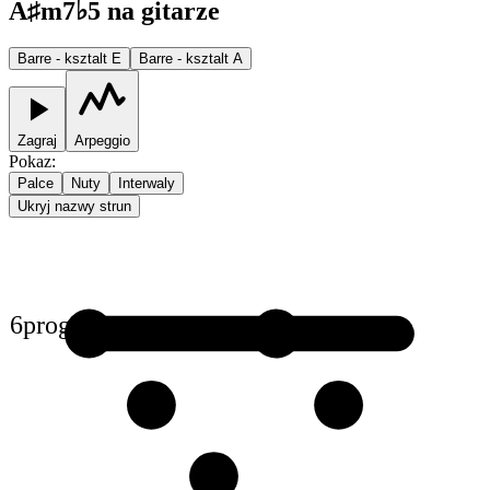
A♯m7♭5 na gitarze
Barre - ksztalt E
Barre - ksztalt A
Zagraj
Arpeggio
Pokaz
:
Palce
Nuty
Interwaly
Ukryj nazwy strun
6
prog
1
1
2
2
3