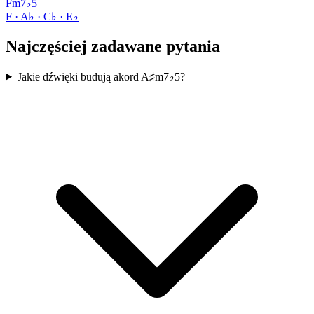
Fm7♭5
F · A♭ · C♭ · E♭
Najczęściej zadawane pytania
Jakie dźwięki budują akord A♯m7♭5?