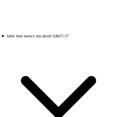
Jakie inne nazwy ma akord A♯m7♭5?