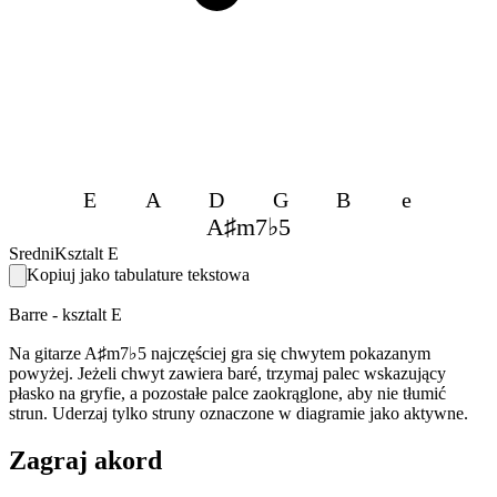
E
A
D
G
B
e
A♯m7♭5
Sredni
Ksztalt E
Kopiuj jako tabulature tekstowa
Barre - ksztalt E
Na gitarze A♯m7♭5 najczęściej gra się chwytem pokazanym
powyżej. Jeżeli chwyt zawiera baré, trzymaj palec wskazujący
płasko na gryfie, a pozostałe palce zaokrąglone, aby nie tłumić
strun. Uderzaj tylko struny oznaczone w diagramie jako aktywne.
Zagraj akord