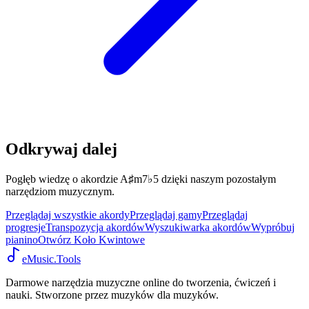
Odkrywaj dalej
Pogłęb wiedzę o akordzie A♯m7♭5 dzięki naszym pozostałym
narzędziom muzycznym.
Przeglądaj wszystkie akordy
Przeglądaj gamy
Przeglądaj
progresje
Transpozycja akordów
Wyszukiwarka akordów
Wypróbuj
pianino
Otwórz Koło Kwintowe
eMusic.Tools
Darmowe narzędzia muzyczne online do tworzenia, ćwiczeń i
nauki. Stworzone przez muzyków dla muzyków.