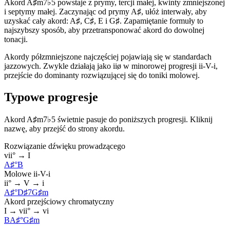
Akord A♯m7♭5 powstaje z prymy, tercji małej, kwinty zmniejszonej
i septymy małej. Zaczynając od prymy A♯, ułóż interwały, aby
uzyskać cały akord: A♯, C♯, E i G♯. Zapamiętanie formuły to
najszybszy sposób, aby przetransponować akord do dowolnej
tonacji.
Akordy półzmniejszone najczęściej pojawiają się w standardach
jazzowych. Zwykle działają jako iiø w minorowej progresji ii-V-i,
przejście do dominanty rozwiązującej się do toniki molowej.
Typowe progresje
Akord A♯m7♭5 świetnie pasuje do poniższych progresji. Kliknij
nazwę, aby przejść do strony akordu.
Rozwiązanie dźwięku prowadzącego
vii° → I
A♯°
B
Molowe ii-V-i
ii° → V → i
A♯°
D♯7
G♯m
Akord przejściowy chromatyczny
I → vii° → vi
B
A♯°
G♯m