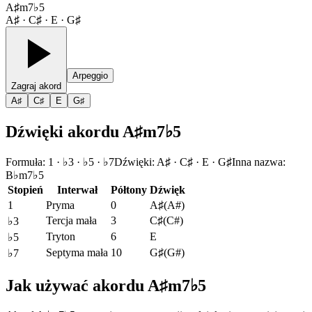
A♯m7♭5
A♯ · C♯ · E · G♯
Arpeggio
Zagraj akord
A♯
C♯
E
G♯
Dźwięki akordu A♯m7♭5
Formuła
:
1 · ♭3 · ♭5 · ♭7
Dźwięki
:
A♯ · C♯ · E · G♯
Inna nazwa
:
B♭m7♭5
Stopień
Interwał
Półtony
Dźwięk
1
Pryma
0
A♯
(
A#
)
Tercja mała
3
C♯
(
C#
)
♭3
Tryton
6
E
♭5
Septyma mała
10
G♯
(
G#
)
♭7
Jak używać akordu A♯m7♭5