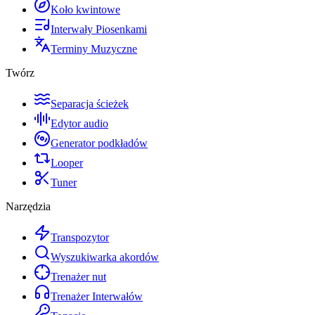
Koło kwintowe
Interwały Piosenkami
Terminy Muzyczne
Twórz
Separacja ścieżek
Edytor audio
Generator podkładów
Looper
Tuner
Narzędzia
Transpozytor
Wyszukiwarka akordów
Trenażer nut
Trenażer Interwałów