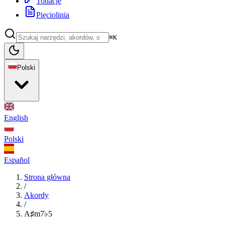
Tonacje
Pięciolinia
⌘K
Polski
English
Polski
Español
Strona główna
/
Akordy
/
A♯m7♭5