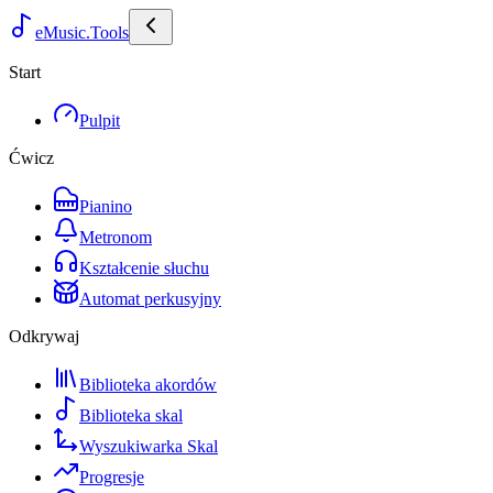
eMusic.Tools
Start
Pulpit
Ćwicz
Pianino
Metronom
Kształcenie słuchu
Automat perkusyjny
Odkrywaj
Biblioteka akordów
Biblioteka skal
Wyszukiwarka Skal
Progresje