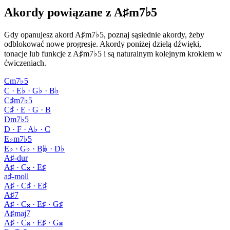
Akordy powiązane z A♯m7♭5
Gdy opanujesz akord A♯m7♭5, poznaj sąsiednie akordy, żeby
odblokować nowe progresje. Akordy poniżej dzielą dźwięki,
tonacje lub funkcje z A♯m7♭5 i są naturalnym kolejnym krokiem w
ćwiczeniach.
Cm7♭5
C · E♭ · G♭ · B♭
C♯m7♭5
C♯ · E · G · B
Dm7♭5
D · F · A♭ · C
E♭m7♭5
E♭ · G♭ · B𝄫 · D♭
A♯-dur
A♯ · C𝄪 · E♯
a♯-moll
A♯ · C♯ · E♯
A♯7
A♯ · C𝄪 · E♯ · G♯
A♯maj7
A♯ · C𝄪 · E♯ · G𝄪