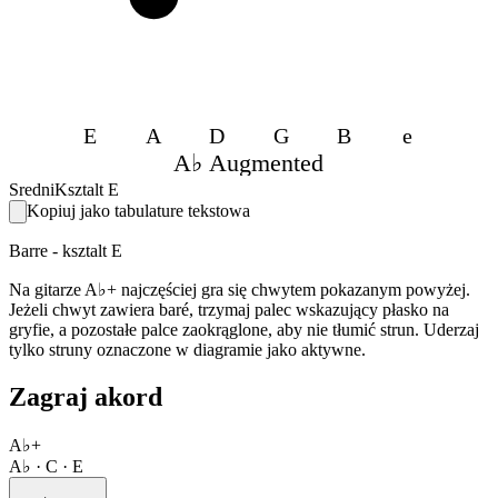
E
A
D
G
B
e
A♭ Augmented
Sredni
Ksztalt E
Kopiuj jako tabulature tekstowa
Barre - ksztalt E
Na gitarze A♭+ najczęściej gra się chwytem pokazanym powyżej.
Jeżeli chwyt zawiera baré, trzymaj palec wskazujący płasko na
gryfie, a pozostałe palce zaokrąglone, aby nie tłumić strun. Uderzaj
tylko struny oznaczone w diagramie jako aktywne.
Zagraj akord
A♭+
A♭ · C · E