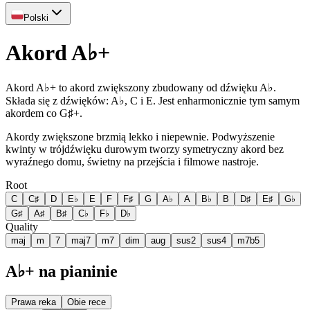
Polski
Akord A♭+
Akord A♭+ to akord zwiększony zbudowany od dźwięku A♭.
Składa się z dźwięków: A♭, C i E. Jest enharmonicznie tym samym
akordem co G♯+.
Akordy zwiększone brzmią lekko i niepewnie. Podwyższenie
kwinty w trójdźwięku durowym tworzy symetryczny akord bez
wyraźnego domu, świetny na przejścia i filmowe nastroje.
Root
C
C♯
D
E♭
E
F
F♯
G
A♭
A
B♭
B
D♯
E♯
G♭
G♯
A♯
B♯
C♭
F♭
D♭
Quality
maj
m
7
maj7
m7
dim
aug
sus2
sus4
m7b5
A♭+ na pianinie
Prawa reka
Obie rece