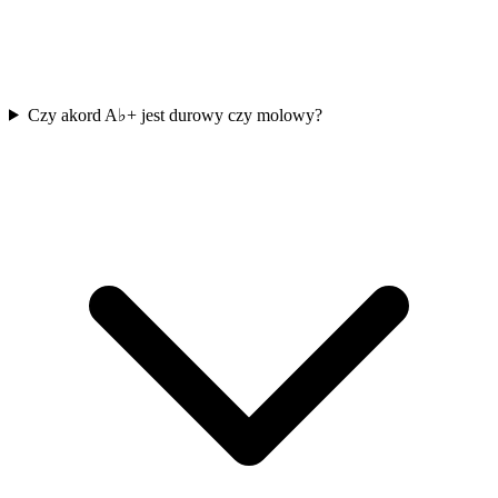
Czy akord A♭+ jest durowy czy molowy?