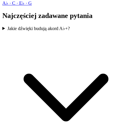
A♭ · C · E♭ · G
Najczęściej zadawane pytania
Jakie dźwięki budują akord A♭+?