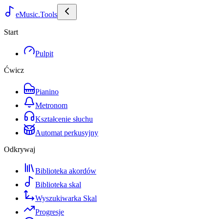
eMusic.Tools
Start
Pulpit
Ćwicz
Pianino
Metronom
Kształcenie słuchu
Automat perkusyjny
Odkrywaj
Biblioteka akordów
Biblioteka skal
Wyszukiwarka Skal
Progresje