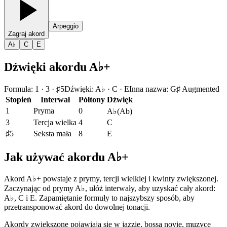
Arpeggio
Zagraj akord
A♭
C
E
Dźwięki akordu A♭+
Formuła
:
1 · 3 · ♯5
Dźwięki
:
A♭ · C · E
Inna nazwa
:
G♯ Augmented
Stopień
Interwał
Półtony
Dźwięk
1
Pryma
0
A♭
(
Ab
)
3
Tercja wielka
4
C
♯5
Seksta mała
8
E
Jak używać akordu A♭+
Akord A♭+ powstaje z prymy, tercji wielkiej i kwinty zwiększonej.
Zaczynając od prymy A♭, ułóż interwały, aby uzyskać cały akord:
A♭, C i E. Zapamiętanie formuły to najszybszy sposób, aby
przetransponować akord do dowolnej tonacji.
Akordy zwiększone pojawiają się w jazzie, bossa novie, muzyce