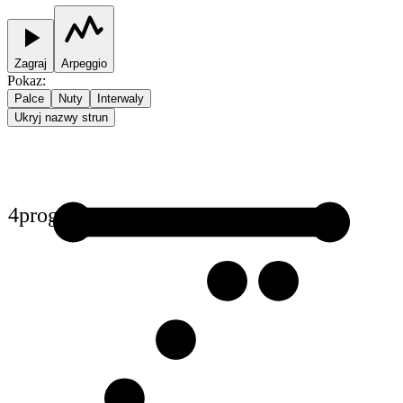
Zagraj
Arpeggio
Pokaz
:
Palce
Nuty
Interwaly
Ukryj nazwy strun
4
prog
1
1
2
2
3
4