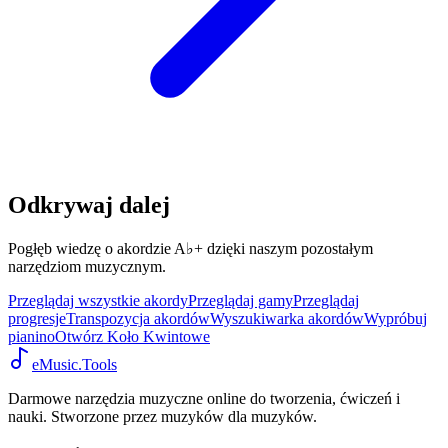
Odkrywaj dalej
Pogłęb wiedzę o akordzie A♭+ dzięki naszym pozostałym
narzędziom muzycznym.
Przeglądaj wszystkie akordy
Przeglądaj gamy
Przeglądaj
progresje
Transpozycja akordów
Wyszukiwarka akordów
Wypróbuj
pianino
Otwórz Koło Kwintowe
eMusic.Tools
Darmowe narzędzia muzyczne online do tworzenia, ćwiczeń i
nauki. Stworzone przez muzyków dla muzyków.