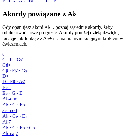
F · G♭ · A♭ · B♭ · C · D · E
Akordy powiązane z A♭+
Gdy opanujesz akord A♭+, poznaj sąsiednie akordy, żeby
odblokować nowe progresje. Akordy poniżej dzielą dźwięki,
tonacje lub funkcje z A♭+ i są naturalnym kolejnym krokiem w
ćwiczeniach.
C+
C · E · G♯
C♯+
C♯ · E♯ · G𝄪
D+
D · F♯ · A♯
E♭+
E♭ · G · B
A♭-dur
A♭ · C · E♭
a♭-moll
A♭ · C♭ · E♭
A♭7
A♭ · C · E♭ · G♭
A♭maj7