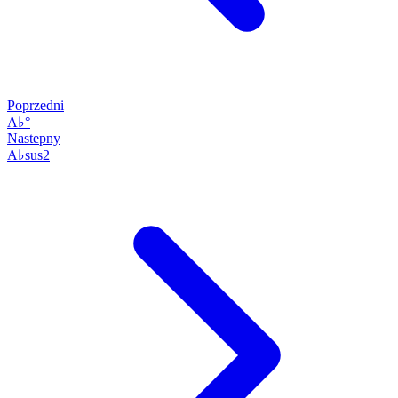
Poprzedni
A♭°
Nastepny
A♭sus2