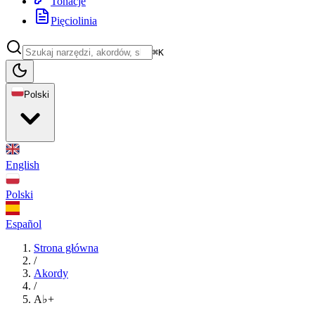
Tonacje
Pięciolinia
⌘K
Polski
English
Polski
Español
Strona główna
/
Akordy
/
A♭+