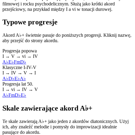
filmowej i rocku psychodelicznym. Służą jako krótki akord
przejściowy, na przykład między I a vi w tonacji durowej.
Typowe progresje
Akord A♭+ świetnie pasuje do poniższych progresji. Kliknij nazwę,
aby przejść do strony akordu.
Progresja popowa
I → V → vi → IV
A♭
E♭
Fm
D♭
Klasyczne I-IV-V
I → IV → V → I
A♭
D♭
E♭
A♭
Progresja lat 50.
I → vi → IV → V
A♭
Fm
D♭
E♭
Skale zawierające akord A♭+
Te skale zawierają A♭+ jako jeden z akordów diatonicznych. Użyj
ich, aby znaleźć melodie i pomysły do improwizacji idealnie
pasujące do akordu.