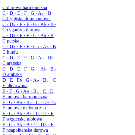
C durowa harmoniczna
C · D · E · F · G · A♭ · B
C frygijska dominantowa
C · D♭ · E · F · G · A♭ · B♭
C cygańska durowa
C · D♭ · E · F · G · A♭ · B
C perska
C · D♭ · E · F · G♭ · A♭ · B
C hindu
C · D · E · F · G · A♭ · B♭
C arabska
C · D · E · F · G♭ · A♭ · B♭
D arabska
D · E · F♯ · G · A♭ · B♭ · C
E alterowana
E · F · G · A♭ · B♭ · C · D
F molowa harmoniczna
F · G · A♭ · B♭ · C · D♭ · E
F molowa melodyczna
F · G · A♭ · B♭ · C · D · E
F węgierska molowa
F · G · A♭ · B · C · D♭ · E
F neapolitańska durowa