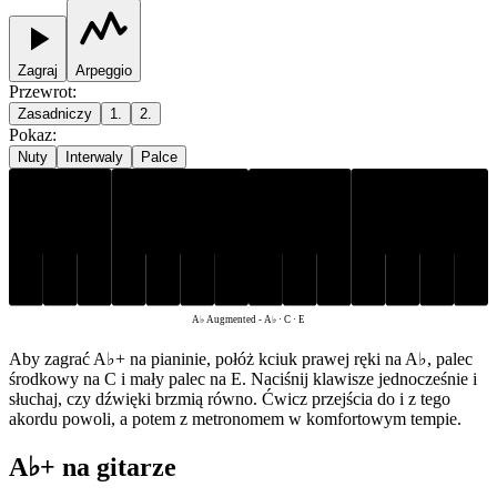
Zagraj
Arpeggio
Przewrot
:
Zasadniczy
1.
2.
Pokaz
:
Nuty
Interwaly
Palce
A♭
C
E
A♭ Augmented
-
A♭ · C · E
Aby zagrać A♭+ na pianinie, połóż kciuk prawej ręki na A♭, palec
środkowy na C i mały palec na E. Naciśnij klawisze jednocześnie i
słuchaj, czy dźwięki brzmią równo. Ćwicz przejścia do i z tego
akordu powoli, a potem z metronomem w komfortowym tempie.
A♭+ na gitarze