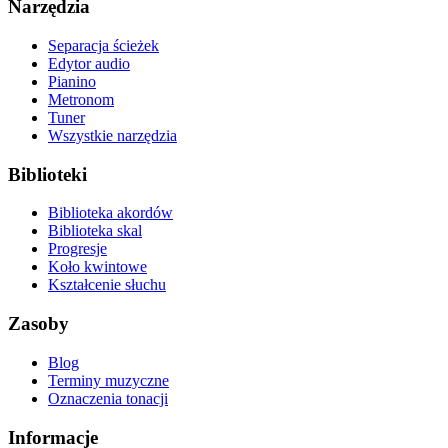
Narzędzia
Separacja ścieżek
Edytor audio
Pianino
Metronom
Tuner
Wszystkie narzędzia
Biblioteki
Biblioteka akordów
Biblioteka skal
Progresje
Koło kwintowe
Kształcenie słuchu
Zasoby
Blog
Terminy muzyczne
Oznaczenia tonacji
Informacje