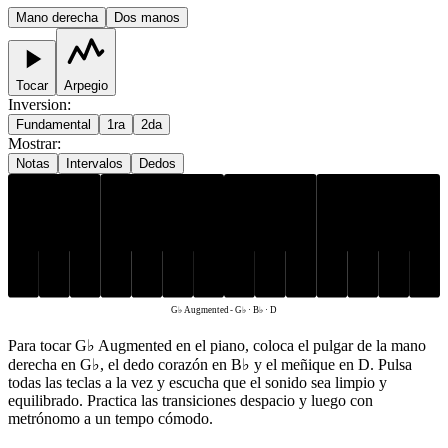
Mano derecha
Dos manos
Tocar
Arpegio
Inversion
:
Fundamental
1ra
2da
Mostrar
:
Notas
Intervalos
Dedos
G♭
B♭
D
G♭ Augmented
-
G♭ · B♭ · D
Para tocar G♭ Augmented en el piano, coloca el pulgar de la mano
derecha en G♭, el dedo corazón en B♭ y el meñique en D. Pulsa
todas las teclas a la vez y escucha que el sonido sea limpio y
equilibrado. Practica las transiciones despacio y luego con
metrónomo a un tempo cómodo.