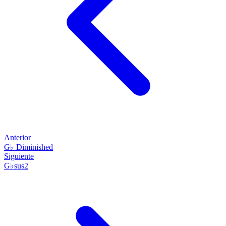
Anterior
G♭ Diminished
Siguiente
G♭sus2