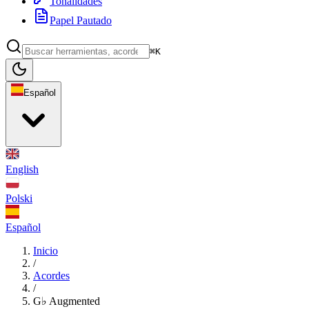
Tonalidades
Papel Pautado
⌘K
Español
English
Polski
Español
Inicio
/
Acordes
/
G♭ Augmented