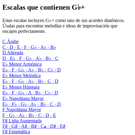
Escalas que contienen G♭+
Estas escalas incluyen G♭+ como uno de sus acordes diatónicos.
Úsalas para encontrar melodías e ideas de improvisación que
encajen perfectamente.
C Árabe
C · D · E · F · G♭ · A♭ · B♭
D Alterada
D · E♭ · F · G♭ · A♭ · B♭ · C
E♭ Menor Armónica
E♭ · F · G♭ · A♭ · B♭ · C♭ · D
E♭ Menor Melódica
E♭ · F · G♭ · A♭ · B♭ · C · D
E♭ Menor Húngara
E♭ · F · G♭ · A · B♭ · C♭ · D
E♭ Napolitana Mayor
E♭ · F♭ · G♭ · A♭ · B♭ · C · D
F Napolitana Mayor
F · G♭ · A♭ · B♭ · C · D · E
F♯ Lidia Aumentada
F♯ · G♯ · A♯ · B♯ · C𝄪 · D♯ · E♯
F♯ Enigmática