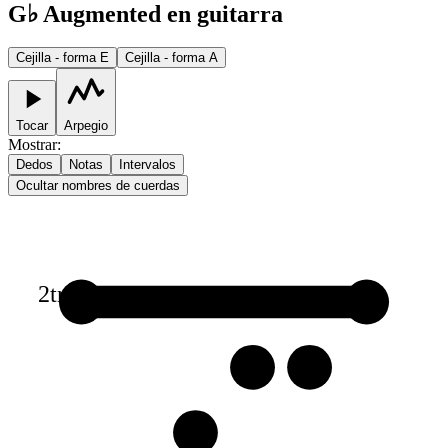
G♭ Augmented en guitarra
Cejilla - forma E
Cejilla - forma A
Tocar
Arpegio
Mostrar
:
Dedos
Notas
Intervalos
Ocultar nombres de cuerdas
2
tr
1
1
2
2
3