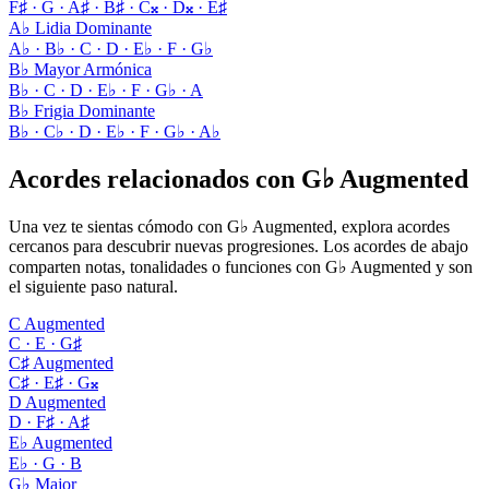
F♯ · G · A♯ · B♯ · C𝄪 · D𝄪 · E♯
A♭ Lidia Dominante
A♭ · B♭ · C · D · E♭ · F · G♭
B♭ Mayor Armónica
B♭ · C · D · E♭ · F · G♭ · A
B♭ Frigia Dominante
B♭ · C♭ · D · E♭ · F · G♭ · A♭
Acordes relacionados con G♭ Augmented
Una vez te sientas cómodo con G♭ Augmented, explora acordes
cercanos para descubrir nuevas progresiones. Los acordes de abajo
comparten notas, tonalidades o funciones con G♭ Augmented y son
el siguiente paso natural.
C Augmented
C · E · G♯
C♯ Augmented
C♯ · E♯ · G𝄪
D Augmented
D · F♯ · A♯
E♭ Augmented
E♭ · G · B
G♭ Major