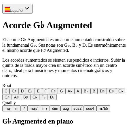
Español
Acorde G♭ Augmented
El acorde G♭ Augmented es un acorde aumentado construido sobre
la fundamental G♭. Sus notas son G♭, B♭ y D. Es enarmónicamente
el mismo acorde que F♯ Augmented.
Los acordes aumentados se sienten suspendidos e inciertos. Subir la
quinta de la tríada mayor crea un acorde simétrico sin un centro
claro, ideal para transiciones y momentos cinematográficos y
oníricos.
Root
C
C♯
D
E♭
E
F
F♯
G
A♭
A
B♭
B
D♯
E♯
G♭
G♯
A♯
B♯
C♭
F♭
D♭
Quality
maj
m
7
maj7
m7
dim
aug
sus2
sus4
m7b5
G♭ Augmented en piano