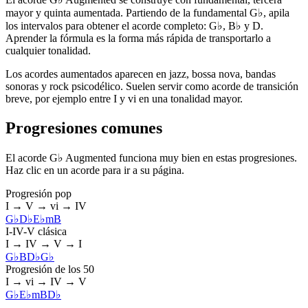
mayor y quinta aumentada. Partiendo de la fundamental G♭, apila
los intervalos para obtener el acorde completo: G♭, B♭ y D.
Aprender la fórmula es la forma más rápida de transportarlo a
cualquier tonalidad.
Los acordes aumentados aparecen en jazz, bossa nova, bandas
sonoras y rock psicodélico. Suelen servir como acorde de transición
breve, por ejemplo entre I y vi en una tonalidad mayor.
Progresiones comunes
El acorde G♭ Augmented funciona muy bien en estas progresiones.
Haz clic en un acorde para ir a su página.
Progresión pop
I → V → vi → IV
G♭
D♭
E♭m
B
I-IV-V clásica
I → IV → V → I
G♭
B
D♭
G♭
Progresión de los 50
I → vi → IV → V
G♭
E♭m
B
D♭