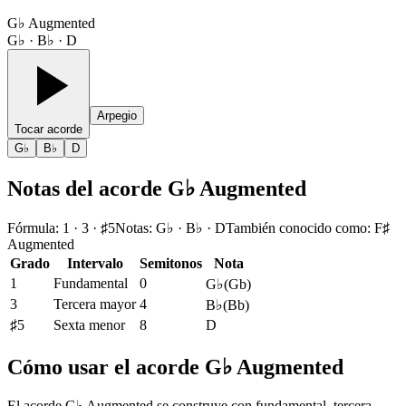
G♭ Augmented
G♭ · B♭ · D
Arpegio
Tocar acorde
G♭
B♭
D
Notas del acorde G♭ Augmented
Fórmula
:
1 · 3 · ♯5
Notas
:
G♭ · B♭ · D
También conocido como
:
F♯
Augmented
Grado
Intervalo
Semitonos
Nota
1
Fundamental
0
G♭
(
Gb
)
3
Tercera mayor
4
B♭
(
Bb
)
♯5
Sexta menor
8
D
Cómo usar el acorde G♭ Augmented
El acorde G♭ Augmented se construye con fundamental, tercera