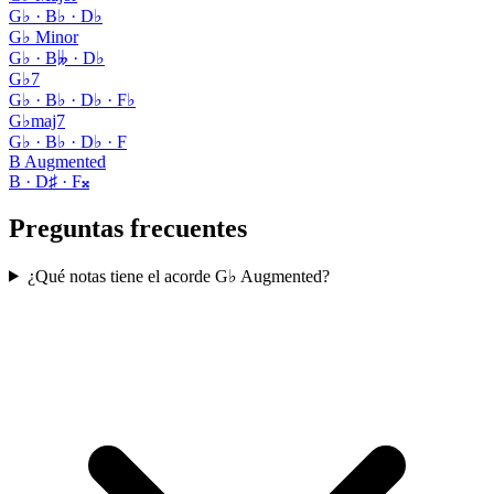
G♭ · B♭ · D♭
G♭ Minor
G♭ · B𝄫 · D♭
G♭7
G♭ · B♭ · D♭ · F♭
G♭maj7
G♭ · B♭ · D♭ · F
B Augmented
B · D♯ · F𝄪
Preguntas frecuentes
¿Qué notas tiene el acorde G♭ Augmented?