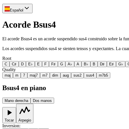
Español
Acorde Bsus4
El acorde Bsus4 es un acorde suspendido sus4 construido sobre la fu
Los acordes suspendidos sus4 se sienten tensos y expectantes. La cuart
Root
C
C♯
D
E♭
E
F
F♯
G
A♭
A
B♭
B
D♯
E♯
G♭
Quality
maj
m
7
maj7
m7
dim
aug
sus2
sus4
m7b5
Bsus4 en piano
Mano derecha
Dos manos
Tocar
Arpegio
Inversion
: