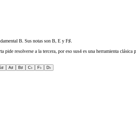
ndamental B. Sus notas son B, E y F♯.
a pide resolverse a la tercera, por eso sus4 es una herramienta clásica
G♯
A♯
B♯
C♭
F♭
D♭