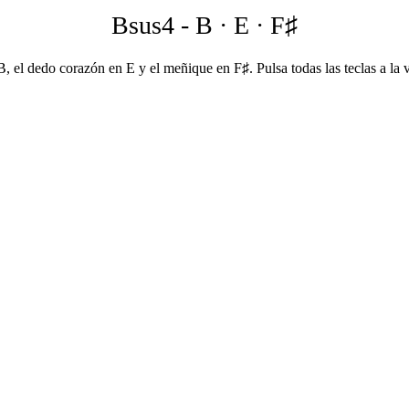
Bsus4
-
B · E · F♯
, el dedo corazón en E y el meñique en F♯. Pulsa todas las teclas a la v