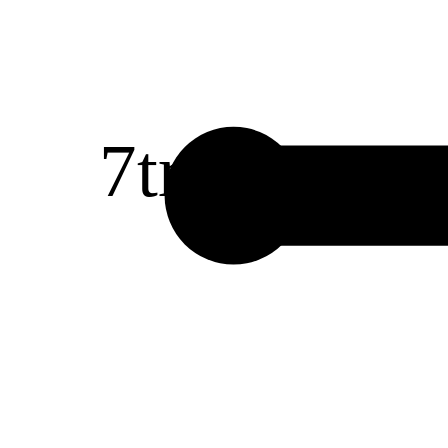
7
tr
1