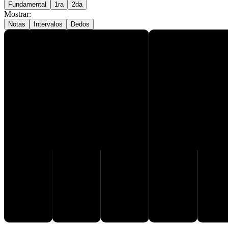
Fundamental
1ra
2da
Mostrar
:
Notas
Intervalos
Dedos