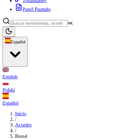
Tonalidades
Papel Pautado
⌘K
Español
English
Polski
Español
Inicio
/
Acordes
/
Bsus4