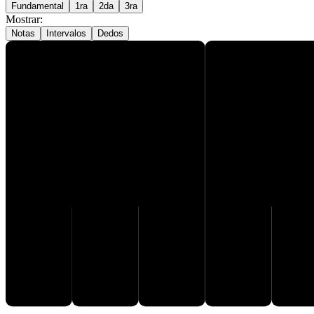
Fundamental
1ra
2da
3ra
Mostrar
:
Notas
Intervalos
Dedos
B♯
D𝄪
F