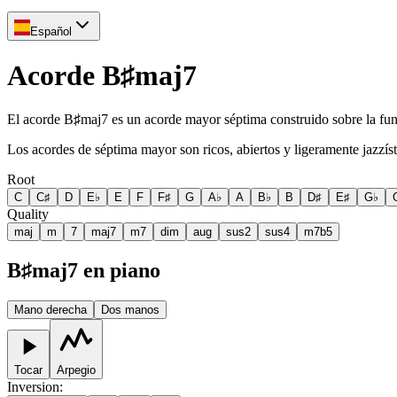
Español
Acorde B♯maj7
El acorde B♯maj7 es un acorde mayor séptima construido sobre la fu
Los acordes de séptima mayor son ricos, abiertos y ligeramente jazzí
Root
C
C♯
D
E♭
E
F
F♯
G
A♭
A
B♭
B
D♯
E♯
G♭
Quality
maj
m
7
maj7
m7
dim
aug
sus2
sus4
m7b5
B♯maj7 en piano
Mano derecha
Dos manos
Tocar
Arpegio
Inversion
: