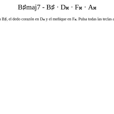
B♯maj7
-
B♯ · D𝄪 · F𝄪 · A𝄪
B♯, el dedo corazón en D𝄪 y el meñique en F𝄪. Pulsa todas las teclas a