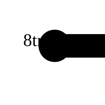
8
tr
1