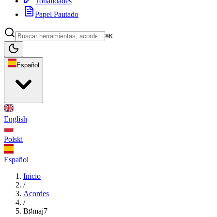
Tonalidades
Papel Pautado
⌘K
Español
English
Polski
Español
Inicio
/
Acordes
/
B♯maj7