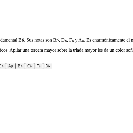
ndamental B♯. Sus notas son B♯, D𝄪, F𝄪 y A𝄪. Es enarmónicamente e
sticos. Apilar una tercera mayor sobre la tríada mayor les da un color
G♯
A♯
B♯
C♭
F♭
D♭